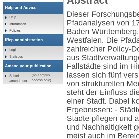
Abstract
Help and Advice
Dieser Forschungsberi
Help
Pfadanalysen von 17
Information
Baden-Württemberg,
Policies
Westfalen. Die Pfad
IRep administration
zahlreicher Policy-D
Login
aus Stadtverwaltunge
Statistics
Fallstädte sind im Hi
Amend your publication
lassen sich fünf ve
(on-campus
Submit
access only)
amendment
von strukturellen Me
steht der Einfluss di
einer Stadt. Dabei k
Ergebnissen: - Städt
Städte pflegen und a
und Nachhaltigkeit g
meist auch im Bereic