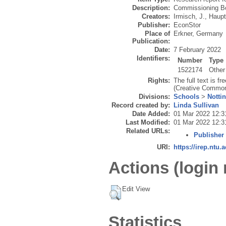
Description:
Commissioning Bo
Creators:
Irmisch, J.
,
Haupt
Publisher:
EconStor
Place of
Erkner, Germany
Publication:
Date:
7 February 2022
Identifiers:
Number
Type
1522174
Other
Rights:
The full text is 
(Creative Common
Divisions:
Schools
>
Notti
Record created by:
Linda Sullivan
Date Added:
01 Mar 2022 12:3
Last Modified:
01 Mar 2022 12:3
Related URLs:
Publisher
URI:
https://irep.ntu.
Actions (login 
Edit View
Statistics