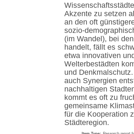
Wissenschaftsstädten 
Akzente zu setzen al
an den oft günstige
sozio-demographisc
(im Wandel), bei de
handelt, fällt es sch
etwa innovativen un
Welterbestädten komm
und Denkmalschutz.
auch Synergien entst
nachhaltigen Stadten
kommt es oft zu fru
gemeinsame Klimastr
für die Kooperation 
Städteregion.
Item Type:
Research report f