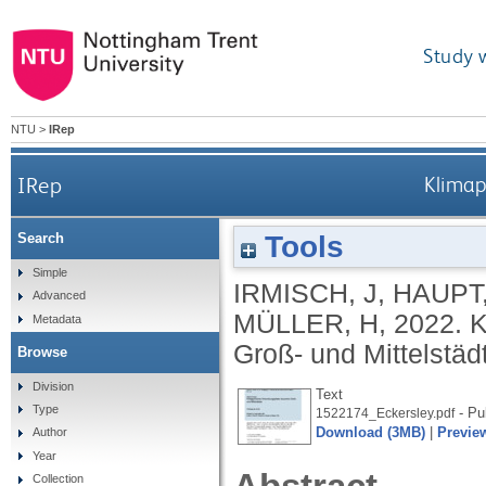
Study 
NTU
>
IRep
IRep
Klimap
Tools
Search
Simple
IRMISCH, J
,
HAUPT
Advanced
MÜLLER, H
,
2022.
K
Metadata
Groß- und Mittelstäd
Browse
Division
Text
Type
- Pu
1522174_Eckersley.pdf
Download (3MB)
|
Previe
Author
Year
Collection