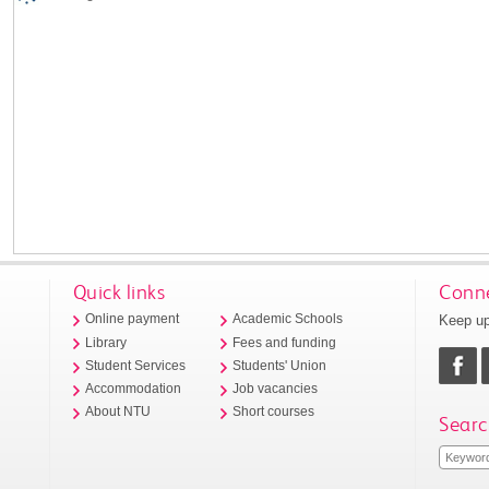
Quick links
Conne
Keep up
Online payment
Academic Schools
Library
Fees and funding
Student Services
Students' Union
Accommodation
Job vacancies
About NTU
Short courses
Searc