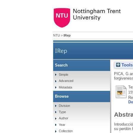
NTU
>
IRep
IRep
Tools
Search
'You treated me like an obje
PICA, G
a
Simple
forgivenes
Advanced
Te
Metadata
15
Browse
Re
Do
Division
Type
Abstr
Author
Introducci
Year
su perdón 
Collection