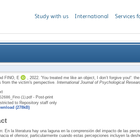
Study with us
International
Services f
ct, I don’t forgive you!': the effect of dehumanizatio
nd
FINO, E
,
2022.
'You treated me like an object, I don’t forgive you!': t
s from the victim's perspective.
International Journal of Psychological Resear
xt
- Post-print
52686_Fino (1).pdf
stricted to Repository staff only
wnload (278kB)
act
ón: En la literatura hay una laguna en la comprensión del impacto de las perc
hacia el ofensor, particularmente cuando estas percepciones incluyen la des