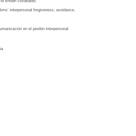
t of known covariates.
ctims’ interpersonal forgiveness, avoidance,
humanización en el perdón interpersonal
ia