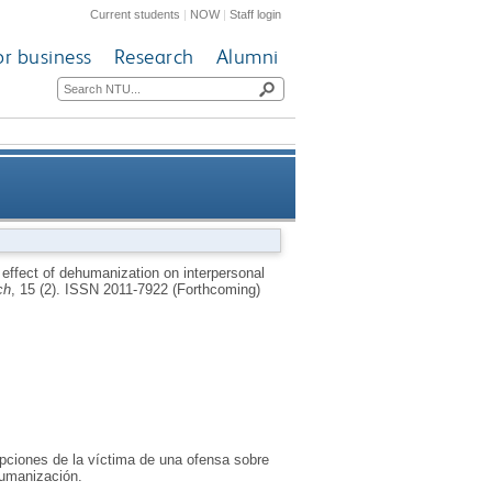
Current students
|
NOW
|
Staff login
or business
Research
Alumni
n on interpersonal forgiveness
he effect of dehumanization on interpersonal
ch
, 15 (2).
ISSN 2011-7922 (Forthcoming)
from the victim's perspective
epciones de la víctima de una ofensa sobre
humanización.