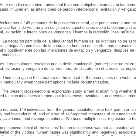
 Este estudio explorativo transversal tuvo como objetivo examinar si las per
ada influyen en las intenciones de perdón interpersonal, evitación y venga
eclutamos a 149 personas de la población general, que participaron a una tar
la que han sido víctima y un conjunto de cuestionarios sobre la deshumanizac
al, evitación, e intenciones de venganza. Usamos la regresión lineal múltiple 
: La negación percibida de la singularidad humana de las víctimas no se asoc
ue la negación percibida de la naturaleza humana de las víctimas se asoció s
nal y positivamente con las intenciones de evitación y venganza, después de c
s conocidas.
s: Los resultados revelaron que la deshumanización (nature) tiene un rol en 
al, evitación y venganza de las víctimas. Se discuten en el artículo las impli
n:There is a gap in the literature on the impact of the perceptions of a victim
r, particularly when those perceptions include dehumanization.
 The present cross-sectional exploratory study aimed at examining whether th
d fashion influences interpersonal forgiveness, avoidance, and revenge inte
recruited 149 individuals from the general population, who took part in an on
y had been victim of, and of a set of self-reported measures of dehumanizati
, avoidance, and revenge intentions. We used multiple linear regression to t
he perceived denial of the victims’ human uniqueness was not associated wit
enial of the victims’ human nature was significantly and negatively associate