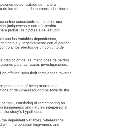
cepciones de ser tratado de manera
nza de las víctimas deshumanizadas hacia
ea online consistente en recordar una
ión (uniqueness y nature), perdón
para probar las hipótesis del estudio.
ió con las variables dependientes,
ignificativa y negativamente con el perdón
ontrolar los efectos de un conjunto de
la predicción de las intenciones de perdón
caciones para las futuras investigaciones.
 of an offense upon their forgiveness towards
e perceptions of being treated in a
ntions of dehumanized victims towards the
line task, consisting of remembering an
on (uniqueness and nature), interpersonal
est the study’s hypotheses.
h the dependent variables, whereas the
d with interpersonal forgiveness and