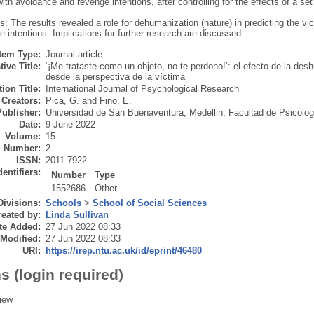
with avoidance and revenge intentions, after controlling for the effects of a se
: The results revealed a role for dehumanization (nature) in predicting the vi
 intentions. Implications for further research are discussed.
Item Type:
Journal article
tive Title:
‘¡Me trataste como un objeto, no te perdono!’: el efecto de la des
desde la perspectiva de la víctima
ion Title:
International Journal of Psychological Research
Creators:
Pica, G.
and
Fino, E.
Publisher:
Universidad de San Buenaventura, Medellin, Facultad de Psicolog
Date:
9 June 2022
Volume:
15
Number:
2
ISSN:
2011-7922
dentifiers:
Number
Type
1552686
Other
Divisions:
Schools
>
School of Social Sciences
eated by:
Linda Sullivan
te Added:
27 Jun 2022 08:33
 Modified:
27 Jun 2022 08:33
URI:
https://irep.ntu.ac.uk/id/eprint/46480
s (login required)
iew