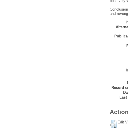
positively 
Conclusions
and revenge
Alterna
Publicat
I
Record cr
Da
Last
Action
Edit V