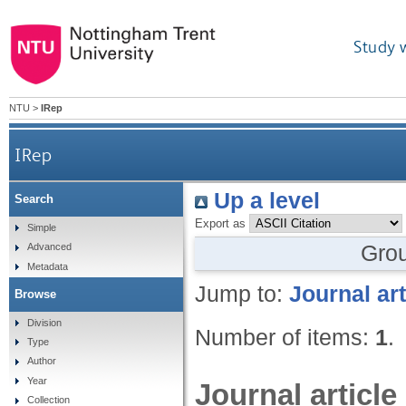
Study 
NTU
>
IRep
IRep
Up a level
Search
Export as
Simple
Gro
Advanced
Metadata
Jump to:
Journal art
Browse
Division
Number of items:
1
.
Type
Author
Year
Journal article
Collection