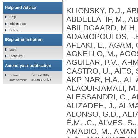
Help and Advice
KLIONSKY, D.J., ABDEL-AZIZ, A.K., ABDELFATAH, S., ABDELLATIF, M., ABDOLI, A., ABEL, S., ABELIOVICH, H., ABILDGAARD, M.H., ABUDU, Y.P., ACEVEDO-AROZENA, A., ADAMOPOULOS, I.E., ADELI, K., ADOLPH, T.E., ADORNETTO, A., AFLAKI, E., AGAM, G., AGARWAL, A., AGGARWAL, B.B., AGNELLO, M., AGOSTINIS, P., AGREWALA, J.N., AGROTIS, A., AGUILAR, P.V., AHMAD, S. .T., AHMED, Z.M., AHUMADA-CASTRO, U., AITS, S., AIZAWA, S., AKKOC, Y., AKOUMIANAKI, T., AKPINAR, H.A., AL-ABD, A.M., AL-AKRA, L., AL-GHARAIBEH, A., ALAOUI-JAMALI, M.A., ALBERTI, S., ALCOCER-GÓMEZ, E., ALESSANDRI, C., ALI, M., ALIM AL-BARI, M. .A., ALIWAINI, S., ALIZADEH, J., ALMACELLAS, E., ALMASAN, A., ALONSO, A., ALONSO, G.D., ALTAN-BONNET, N., ALTIERI, D.C., ÁLVAREZ, É.M. .C., ALVES, S., ALVES DA COSTA, C., ALZAHARNA, M.M., AMADIO, M., AMANTINI, C., AMARAL, C., AMBROSIO, S., AMER, A.O., AMMANATHAN, V., AN, Z., ANDERSEN, S.U., ANDRABI, S.A., ANDRADE-SILVA, M., ANDRES, A.M., ANGELINI, S., ANN, D., ANOZIE, U.C., ANSARI, M.Y., ANTAS, P., ANTEBI, A., ANTÓN, Z., ANWAR, T., APETOH, L., APOSTOLOVA, N., ARAKI, T., ARAKI, Y., ARASAKI, K., ARAÚJO, W.L., ARAYA, J., ARDEN, C., ARÉVALO, M.A., ARGUELLES, S., ARIAS, E., ARIKKATH, J., ARIMOTO, H., ARIOSA, A.R., ARMSTRONG-JAMES, D., ARNAUNÉ-PELLOQUIN, L., AROCA, A., ARROYO, D.S., ARSOV, I., ARTERO, R., ASARO, D.M.L., ASCHNER, M., ASHRAFIZADEH, M., ASHUR-FABIAN, O., ATANASOV, A.G., AU, A.K., AUBERGER, P., AUNER, H.W., AURELIAN, L., AUTELLI, R., AVAGLIANO, L., ÁVALOS, Y., AVEIC, S., AVELEIRA, C.A., AVIN-WITTENBERG, T., AYDIN, Y., AYTON, S., AYYADEVARA, S., AZZOPARDI, M., BABA, M., BACKER, J.M., BACKUES, S.K., BAE, D.H., BAE, O.N., BAE, S.H., BAEHRECKE, E.H., BAEK, A., BAEK, S.H., BAEK, S.H., BAGETTA, G., BAGNIEWSKA-ZADWORNA, A., BAI, H., BAI, J., BAI, X., BAI, Y., BAIRAGI, N., BAKSI, S., BALBI, T., BALDARI, C.T., BALDUINI, W., BALLABIO, A., BALLESTER, M., BALAZADEH, S., BALZAN, R., BANDOPADHYAY, R., BANERJEE, S., BANERJEE, S., BÁNRÉTI, Á., BAO, Y., BAPTISTA, M.S., BARACCA, A., BARBATI, C., BARGIELA, A., BARILÀ, D., BARLOW, P.G., BARMADA, S.J., BARREIRO, E., BARRETO, G.E., BARTEK, J., BARTEL, B., BARTOLOME, A., BARVE, G.R., BASAGOUDANAVAR, S.H., BASSHAM, D.C., BAST, R.C., BASU, A., BATOKO, H., BATTEN, I., BAULIEU, E.E., BAUMGARNER, B.L., BAYRY, J., BEALE, R., BEAU, I., BEAUMATIN, F., BECHARA, L.R.G., BECK, G.R., BEERS, M.F., BEGUN, J., BEHRENDS, C., BEHRENS, G.M.N., BEI, R., BEJARANO, E., BEL, S., BEHL, C., BELAID, A., BELGAREH-TOUZÉ, N., BELLAROSA, C., BELLEUDI, F., BELLÓ PÉREZ, M., BELLO-MORALES, R., BELTRAN, J.S.D.O., BELTRAN, S., BENBROOK, D.M., BENDORIUS, M., BENITEZ, B.A., BENITO-CUESTA, I., BENSALEM, J., BERCHTOLD, M.W., BEREZOWSKA, S., BERGAMASCHI, D., BERGAMI, M., BERGMANN, A., BERLIOCCHI, L., BERLIOZ-TORRENT, C., BERNARD, A., BERTHOUX, L., BESIRLI, C.G., BESTEIRO, S., BETIN, V.M., BEYAERT, R., BEZBRADICA, J.S., BHASKAR, K., BHATIA-KISSOVA, I., BHATTACHARYA, R., BHATTACHARYA, S., BHATTACHARYYA, S., BHUIYAN, M. .S., BHUTIA, S.K., BI, L., BI, X., BIDEN, T.J., BIJIAN, K., BILLES, V.A., BINART, N., BINCOLETTO, C., BIRGISDOTTIR, A.B., BJORKOY, G., BLANCO, G., BLAS-GARCIA, A., BLASIAK, J., BLOMGRAN, R., BLOMGREN, K., BLUM, J.S., BOADA-ROMERO, E., BOBAN, M., BOESZE-BATTAGLIA, K., BOEUF, P., BOLAND, B., BOMONT, P., BONALDO, P., BONAM, S.R., BONFILI, L., BONIFACINO, J.S., BOONE, B.A., BOOTMAN, M.D., BORDI, M., BORNER, C., BORNHAUSER, B.C., BORTHAKUR, G., BOSCH, J., BOSE, S., BOTANA, L.M., BOTAS, J., BOULANGER, C.M., BOULTON, M.E., BOURDENX, M., BOURGEOIS, B., BOURKE, N.M., BOUSQUET, G., BOYA, P., BOZHKOV, P.V., BOZI, L.H. .M., BOZKURT, T.O., BRACKNEY, D.E., BRANDTS, C.H., BRAUN, R.J., BRAUS, G.H., BRAVO-SAGUA, R., BRAVO-SAN PEDRO, J.M., BREST, P., BRINGER, M.A., BRIONES-HERRERA, A., BROADDUS, V. .C., BRODERSEN, P., BRO
Help
Information
Policies
IRep administration
Login
Statistics
Amend your publication
(on-campus
Submit
access only)
amendment