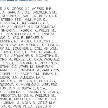
 J.S., GROSS, J.J., AGESIN, B.B.,
.A., GARCIA, E.O.L., DREXLER, S.M.,
, KUSHNIR, E., NADIF, K., BRAVO, O.N.,
TEENKISTE, I.M.M., FILIP, K.,
., REYNA, C., KASSIANOS, A.P.,
ZE, A.I., ARINZE, N.C., OGBONNAYA,
IN-ORTA, I., FORONI, F., WILLIS, M.,
 N.L., PARZUCHOWSKI, M., ESPINOZA
NG, C., YAO, E., BECKER, M.,
ANDRY, A.T., ARUTA, J.J.B., ORTIZ,
ALENTOVA, J.V., MIONI, G., CELLINI, N.,
RY, J.L., BOUCHER, L., COLLINS, W.M.,
V., SAMOJLENKO, L., POURAFSHARI, R.,
R, T.J., AZOUAGHE, S., MCCARTHY, R.,
FORD, M., PÉREZ, L.C., CRUZ VÁSQUEZ,
, XIAO, Q., CÁRCAMO, R., ZORJAN, S.,
STIAN, C.C., ATARI, M., SHARIFIAN,
DARRES, S.F., ZRIMSEK, M., ZAKHAROV,
RUKELJ, E., ISAGER, P.M., URBAN, J.,
EVIC, J.M., ALMEIDA, I.A.T.,
 ETABARI, Z., MUSSER, E., DUNLEAVY,
IRGIZOVA, K., MUMINOV, A., AZEVEDO,
, TÜMER, M., CHARYATE, A.C.A.,
.A., HUBENA, B., SACAKLI, A., CEARY,
, FEDOTOV, M., DU, H., WIELGUS, M.,
SKI, K., MICHELI, L., SCHMIDT, N.-D.,
MISIAK, M., MOLA, D., ORTIZ, M.V.,
IRA, R., VAUGHN, L.A., SZWED, P.,