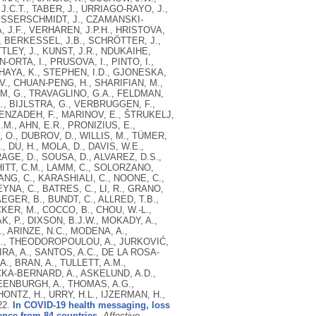
J.C.T., TABER, J., URRIAGO-RAYO, J.,
 MESSERSCHMIDT, J., CZAMANSKI-
, J.F., VERHAREN, J.P.H., HRISTOVA,
., BERKESSEL, J.B., SCHRÖTTER, J.,
TTLEY, J., KUNST, J.R., NDUKAIHE,
IN-ORTA, I., PRUSOVA, I., PINTO, I.,
, IHAYA, K., STEPHEN, I.D., GJONESKA,
., CHUAN-PENG, H., SHARIFIAN, M.,
UM, G., TRAVAGLINO, G.A., FELDMAN,
A., BIJLSTRA, G., VERBRUGGEN, F.,
NENZADEH, F., MARINOV, E., ŠTRUKELJ,
M., AHN, E.R., PRONIZIUS, E.,
 O., DUBROV, D., WILLIS, M., TÜMER,
, DU, H., MOLA, D., DAVIS, W.E.,
RAGE, D., SOUSA, D., ALVAREZ, D.S.,
HITT, C.M., LAMM, C., SOLORZANO,
NG, C., KARASHIALI, C., NOONE, C.,
YNA, C., BATRES, C., LI, R., GRANO,
AEGER, B., BUNDT, C., ALLRED, T.B.,
KER, M., COCCO, B., CHOU, W.-L.,
K, P., DIXSON, B.J.W., MOKADY, A.,
., ARINZE, N.C., MODENA, A.,
.J., THEODOROPOULOU, A., JURKOVIĆ,
IRA, A., SANTOS, A.C., DE LA ROSA-
, BRAN, A., TULLETT, A.M.,
CKA-BERNARD, A., ASKELUND, A.D.,
REENBURGH, A., THOMAS, A.G.,
HONTZ, H., URRY, H.L., IJZERMAN, H.,
22.
In COVID-19 health messaging, loss
ence from 84 countries.
Affective