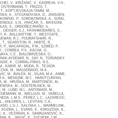
CHEI, V., KRIŽANIĆ, V., KADREVA, V.H.,
, OSTERMANN, T., FRIZZO, T.,
, T., KOPTJEVSKAJA-TAMM, M.,
ZINSKA, A., STOJANOVSKA, D., JANSSEN,
ROKOWSKI, P., SOROKOWSKA, A., SONG,
GENIOLE, S.N., VRAČAR, S., MASSONI,
OLAS, S., ORDOÑEZ-RIAÑO, S.,
S., GEIGER, S.J., FATAHMODARES, S.,
Y, R., BALLANTYNE, T., WESTGATE,
AGEMAN, R.J., POURAFSHARI, R.,
 T., SEARSTON, R., HABTE, R.,
R, P., MACAPAGAL, P.M., SZWED, P.,
., CORREA, P.S., KÁCHA, O.,
AYA, C.E., BIALOBRZESKA, O.,
YRAK-AYDEMIR, N., SAY, N., TORUNSKY,
ADIF, K., CORRAL-FRÍAS, N.S.,
M., KABIR, M., MUDA, R., TEJADA
COVA, M., MALDONADO, M.A.,
C, M., BIALEK, M., SILAN, M.A., ANNE,
 M.A., MENSINK, M.C., HARUTYUNYAN,
, M., HRUŠKA, M., MARTONČIK, M.,
IEWSKA, M., OOSTERLINCK, M.,
., LUND, M.L., ANTONIADI, M.,
IEDEMANN, M., WIELGUS, M., VARELLA,
INEDA, L.M.S., PÉREZ, L.C., LAZAREVIC,
., AHLGREN, L., LEVITAN, C.A.,
ADO, L.G.J., KALISKA, L., WARMELINK,
 KOZMA, L., EVANS, K., KIRGIZOVA, K.,
, K., VEZIRIAN, K., DAMNJANOVIĆ, K.,
NA, K., JANJIĆ, K., SUCHOW, J.W.,