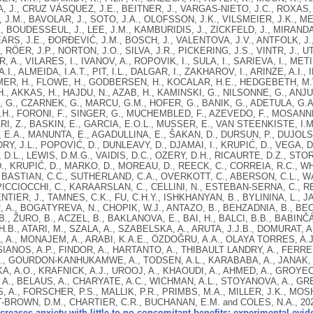
, J., CRUZ VÁSQUEZ, J.E., BEITNER, J., VARGAS-NIETO, J.C., ROXAS, 
 J.M., BAVOLAR, J., SOTO, J.A., OLOFSSON, J.K., VILSMEIER, J.K.,
, BOUDESSEUL, J., LEE, J.M., KAMBURIDIS, J., ZICKFELD, J., MIRANDA
ARS, J.E., ĐORĐEVIĆ, J.M., BOSCH, J., VALENTOVA, J.V., ANTFOLK, J
, RÖER, J.P., NORTON, J.O., SILVA, J.R., PICKERING, J.S., VINTR, J., U
ER, A., VILARES, I., IVANOV, A., ROPOVIK, I., SULA, I., SARIEVA, I., MET
I., ALMEIDA, I.A.T., PIT, I.L., DALGAR, I., ZAKHAROV, I., ARINZE, A.I.
ER, H., FLOWE, H., GODBERSEN, H., KOCALAR, H.E., HEDGEBETH, M.V
., AKKAS, H., HAJDU, N., AZAB, H., KAMINSKI, G., NILSONNE, G., ANJ
, G., CZARNEK, G., MARCU, G.M., HOFER, G., BANIK, G., ADETULA, G.
.H., FORONI, F., SINGER, G., MUCHEMBLED, F., AZEVEDO, F., MOSAN
RI, Z., BASKIN, E., GARCIA, E.O.L., MUSSER, E., VAN STEENKISTE, I.M.
E.A., MANUNTA, E., AGADULLINA, E., ŠAKAN, D., DURSUN, P., DUJOLS,
RY, J.L., POPOVIĆ, D., DUNLEAVY, D., DJAMAI, I., KRUPIĆ, D., VEGA, D.
D.L., LEWIS, D.M.G., VAIDIS, D.C., OZERY, D.H., RICAURTE, D.Z., STO
., KRUPIĆ, D., MARKO, D., MOREAU, D., REECK, C., CORREIA, R.C., W
 BASTIAN, C.C., SUTHERLAND, C.A., OVERKOTT, C., ABERSON, C.L., WA
 PICCIOCCHI, C., KARAARSLAN, C., CELLINI, N., ESTEBAN-SERNA, C., RE
NTIER, J., TAMNES, C.K., FU, C.H.Y., ISHKHANYAN, B., BYLININA, L., J
A., BOGATYREVA, N., CHOPIK, W.J., ANTAZO, B., BEHZADNIA, B., BEC
., ŽURO, B., ACZEL, B., BAKLANOVA, E., BAI, H., BALCI, B.B., BABINČÁ
.B., ATARI, M., SZALA, A., SZABELSKA, A., ARUTA, J.J.B., DOMURAT, A
 A., MONAJEM, A., ARABI, K.A.E., ÖZDOĞRU, A.A., OLAYA TORRES, A
SIANOS, A.P., FINDOR, A., HARTANTO, A., THIBAULT LANDRY, A., FERRE
, GOURDON-KANHUKAMWE, A., TODSEN, A.L., KARABABA, A., JANAK, A.
, A.O., KRAFNICK, A.J., UROOJ, A., KHAOUDI, A., AHMED, A., GROYE
A., BELAUS, A., CHARYATE, A.C., WICHMAN, A.L., STOYANOVA, A., G
, A., FORSCHER, P.S., MALLIK, P.R., PRIMBS, M.A., MILLER, J.K., MOS
-BROWN, D.M., CHARTIER, C.R., BUCHANAN, E.M. and COLES, N.A.,
20
creases anxiety with little-to-no concomitant benefits: experimental evid