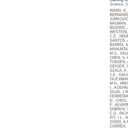
Science
, 
WANG, K.,
BERNARDO,
JURKOVIĆ,
NAUMAN, R
BOZDOC, A
WESTERLUN
C.E., NDU
SANTOS, A
BARRÍA, M
MANUNTA, 
M.S., VAL
CHEN, S.-
TODSEN, A
GEIGER, S
SZALA, A.
J.E., GAL
TAJCHMAN,
M.H., HRI
I., KOEHN
SILVA, J.
FERREIRA,
D., CHOU,
F., ALVAR
DUBROV, D
C.D., RIC
PIT, I.L.
ZSIDO, A.
CORREA, P