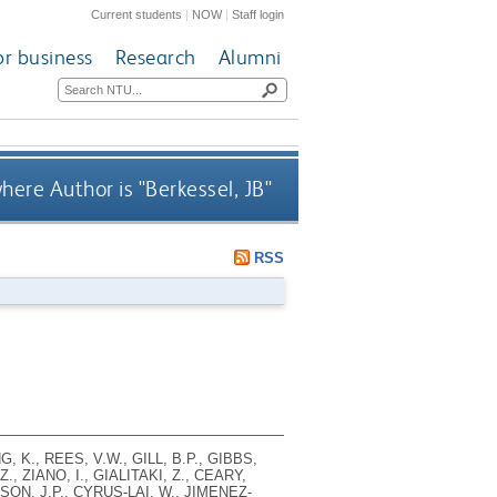
Current students
|
NOW
|
Staff login
or business
Research
Alumni
here Author is "
Berkessel, JB
"
RSS
, K., REES, V.W., GILL, B.P., GIBBS,
., ZIANO, I., GIALITAKI, Z., CEARY,
ILSON, J.P., CYRUS-LAI, W., JIMENEZ-