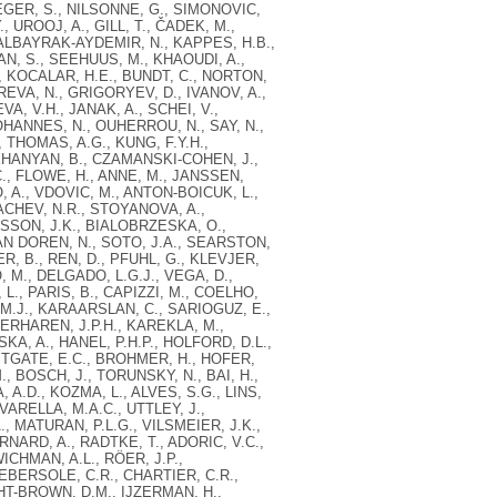
EGER, S., NILSONNE, G., SIMONOVIC,
UROOJ, A., GILL, T., ČADEK, M.,
 ALBAYRAK-AYDEMIR, N., KAPPES, H.B.,
N, S., SEEHUUS, M., KHAOUDI, A.,
., KOCALAR, H.E., BUNDT, C., NORTON,
VA, N., GRIGORYEV, D., IVANOV, A.,
, V.H., JANAK, A., SCHEI, V.,
JOHANNES, N., OUHERROU, N., SAY, N.,
THOMAS, A.G., KUNG, F.Y.H.,
HKHANYAN, B., CZAMANSKI-COHEN, J.,
., FLOWE, H., ANNE, M., JANSSEN,
, A., VDOVIC, M., ANTON-BOICUK, L.,
CHEV, N.R., STOYANOVA, A.,
SSON, J.K., BIALOBRZESKA, O.,
VAN DOREN, N., SOTO, J.A., SEARSTON,
R, B., REN, D., PFUHL, G., KLEVJER,
 M., DELGADO, L.G.J., VEGA, D.,
, L., PARIS, B., CAPIZZI, M., COELHO,
, M.J., KARAARSLAN, C., SARIOGUZ, E.,
VERHAREN, J.P.H., KAREKLA, M.,
KA, A., HANEL, P.H.P., HOLFORD, D.L.,
ESTGATE, E.C., BROHMER, H., HOFER,
., BOSCH, J., TORUNSKY, N., BAI, H.,
A.D., KOZMA, L., ALVES, S.G., LINS,
 VARELLA, M.A.C., UTTLEY, J.,
, MATURAN, P.L.G., VILSMEIER, J.K.,
ARD, A., RADTKE, T., ADORIC, V.C.,
ICHMAN, A.L., RÖER, J.P.,
EBERSOLE, C.R., CHARTIER, C.R.,
GHT-BROWN, D.M., IJZERMAN, H.,