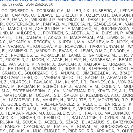
3, pp. 577-602.
ISSN 2662-205X
 GOLDENBERG, A., DORISON, C.A., MILLER, J.K., UUSBERG, A., LERNER,
 M., CAMPOS, O., EUDAVE, L., GRZECH, K., OZERY, D.H., JACKSON, E
 A.P., RANA, K., WILSON, J.P., ANTONIADI, M., DESAI, K., GIALITAKI, Z.
., OOSTERLINCK, M., PANTAZI, M., PILECKA, N., SZABELSKA, A., VAN S
.I., MARCU, G.M., AGADULLINA, E., ADAMKOVIČ, M., ROCZNIEWSKA, M
D, M., AHLGREN, L., PÖNTINEN, S., ADETULA, G.A., DURSUN, P., ARIN
KAIHE, I.L.G., DALGAR, I., AKKAS, H., MACAPAGAL, P.M., LEWIS, S., MET
.C., MOKADY, A., REGGEV, N., KURFALI, M.A., VASILEV, M.R., NOCK,
.F., VRANKA, M., KOHLOVÁ, M.B., ROPOVIK, I., HARUTYUNYAN, M., WA
E., KAMINSKI, G., MARKO, D., EVANS, K., LEWIS, D.M.G., FINDOR, A., L
LY, Z., PRONIZIUS, E., VORACEK, M., LAMM, C., GRINBERG, M., LI, R., V
C., ZICKFELD, J., MOON, K., AZAB, H., LEVY, N., KARABABA, A., BEAUD
.L., VAN SCHIE, K., VINTR, J., BAVOLAR, J., KALISKA, L., KRIŽANIĆ, 
.J., BEITNER, J., WARMELINK, L., ROSS, R.M., STEPHEN, I.D., HOSTLE
, GRANO, C., SOLORZANO, C.S., ANJUM, G., JIMENEZ-LEAL, W., BRAD
INDO-CABALLERO, O.J., VARGAS-NIETO, J.C., KÁCHA, O., ARVANITIS, A.
 Z., VILARES, I., PAVLACIC, J.M., KUNST, J.R., TAMNES, C.K., VON BA
COVA, M., KAČMÁR, P., SCHRÖTTER, J., RAHAL, R.-M., COHEN, N., MO
, M.A., ESTEBAN-SERNA, C., CALIN-JAGEMAN, R.J., KRAFNICK, A.J., ŠT
R., MARTONČIK, M., OČOVAJ, S.B., ŠAKAN, D., KUZMINSKA, A.O., DJORDJ
 A., LAZAREVIC, L.B., MANLEY, H., RICAURTE, D.Z., MONTEIRO, R.P.,
 W., GODBERSEN, H., RUIZ-FERNÁNDEZ, S., REECK, C., BATRES, C., K
EZ, D.S., BUTT, M.M., LEE, J.M., CHEN, Z., VERBRUGGEN, F., ZIANO, I.
., TEJADA RIVERA, M.C.M.C., ABERSON, C., PÁLFI, B., MALDONADO, M
HARD, K.L., SINGER, G., PERILLO, J.T., BALLANTYNE, T., CYRUS-LAI, W.
, HRUŠKA, M., SOUSA, D., ACZEL, B., SZASZI, B., ADAMUS, S., BARZYKOW
N., PARUZEL-CZACHURA, M., BIALEK, M., KOWAL, M., SOROKOWSKA, A., 
.S., BELAUS, A., MUCHEMBLED, F., RIBEIRO, R.R., ARRIAGA, P., OLIVE