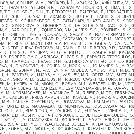
 LAW, W., COLLINS, W.M., RICHARD, K.L., VRANKA, M., ANKUSHEV, V., S
.C., TRAN, U.S., YEUNG, S.K., HASSAN, W., HOUSTON, R., LIMA, T.J.S.
 T.E., HOUSE, T., GILL, T., FEDOTOV, M., PALTROW, T., JERNSÄTHER
T.J., ISHII, T., SZASZI, B., ADAMUS, S., SUTER, L., HABIB, S., STUD
STIEGER, S., SCHULENBERG, S.E., TATACHARI, S., AZOUAGHE, S., SO
, S.C., SINKOLOVA, S., GRIGORYEV, D., DREXLER, S.M., DACHES, S., 
N, S., SARIOĞUZ, E., IZQUIERDO, S.M., ALVES, S.G., PÖNTINEN, S., S
.B., ONIE, S., LINS, S., ÇOKSAN, S., SACAKLI, A., RUIZ-FERNÁNDEZ, 
R.B., BETLEHEM, R., VILAR, R., CÁRCAMO, R., ROSS, R.M., MCCARTH
AMI, R., REN, D., MONTEIRO, R.P., REIPS, U.-D., REGGEV, N., CALIN-J
 R., NEDELCHEVA-DATSOVA, M., RAHAL, R.-M., RIBEIRO, R.R., RADTKE,
., CHEN, S.-C., MATURAN, P.L.G., PERILLO, J.T., ISAGER, P.M., KAČMÁ
H.P., FORBES, P.A.G., ARRIAGA, P., PARIS, B., PAPACHRISTOPOULOS, K
, M., CAMPOS, O., BRAVO, O.N., GALINDO-CABALLERO, O.J., OGBONN
VA, N., SIMONOVIC, N., COHEN, N., NOCK, N.L., JOHANNES, N., ALBA
OREN, N., SUNAMI, N., RACHEV, N.R., MAJEED, N.M., SCHMIDT, N.-D., N
 N., PANTAZI, M., LUCAS, M.Y., VASILEV, M.R., ORTIZ, M.V., BUTT, M.
.C.M., SIROTA, M., SEEHUUS, M., PARZUCHOWSKI, M., TORO, M., HRI
, M., KAREKLA, M., MIONI, G., BOSMA, M.J., WESTERLUND, M., VDOVI
K, M., GRINBERG, M., CAPIZZI, M., ESPINOZA BARRÍA, M.F., KURFALI,
A, M., KORBMACHER, M., ADAMKOVIČ, M., RIBEIRO, M.F.F., TERSKOVA
 M., ČADEK, M., FRÍAS-ARMENTA, M., KOWAL, M., TOPOR, M., ROCZN
 M.B., PARUZEL-CZACHURA, M., ROMANOVA, M., PAPADATOU-PASTOU, M
V., ORTIZ, M.S., MANAVALAN, M., MUMINOV, A., KOSSOWSKA, M., FR
OLLOFF, M.F., BRADFORD, M., VAUGHN, L.A., EUDAVE, L., VIEIRA, L., P
EMKA, L.M., KUSHNIR, E., ANTON-BOICUK, L., DE HOLANDA COELHO, G.L
L., VOLZ, L., STOJANOVSKA, M., BOUCHER, L., SAMOJLENKO, L., DELG
-BERSCIA, L.M., YU, K., WACHOWICZ, J., DESAI, K., BARZYKOWSKI, K.,
.E., KOEHN, M.A., WOLFE, K., KOROBOVA, T., KLEVJER, K., VAN SCHIE
, K.K., SCHMIDT, K., FILIP, K., GRZECH, K., HOYER, K., MOON, K., RA