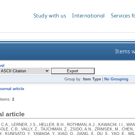
Study with us
International
Services f
Items w
vel
Group by:
Item Type
|
No Grouping
ournal article
 items:
2
.
l article
C.A., LERNER, J.S., HELLER, B.H., ROTHMAN, A.J., KAWACHI, I.I., WANG
OLE, C.R., VALLY, Z., TAJCHMAN, Z., ZSIDO, A.N., ZRIMSEK, M., CHEN, Z
 Y., KUNISATO, Y., YAMADA, Y., XIAO, Q., JIANG, X., DU, X., YAO, E., W