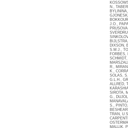
KOSSOWSKA
N., TABER
BYLININA,
GJONESKA,
BOKKOUR, 
J.O., PAP
PRUSOVA, 
SVERDRUP,
SINKOLOVA
BIJLSTRA,
DIXSON, B
S.M.J., T
FORBES, P
SCHMIDT,
MARSZALEK
R., MIRAN
K., CORRA
SOLAS, S.A
G.L.H., G
ALLRED, T
KARASHIAL
SIROTA, M
G., DUJOL
MANAVALAN
S., PINTO
BESHEARS,
TRAN, U.S
CARPENTIE
OSTERMANN
MALLIK, P