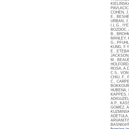
KIELIŃSKA
PAVLACIC,
COHEN, J.
E., BESHE
URBAN, J.
I.L.G., IY
BOZDOC, A.
B., BROHM
MANLEY, H
G., PFUHL
KUNG, F.Y
E., ETEBA
JACKSON, 
M., BEAUD
HOLFORD, 
ROSA, A.D
C.S., VON
CHIU, F.,
C., CARPE
BOKKOUR, 
HUBENA, B
KAPPES, H
ADIGUZEL,
A.P., KAS
GOMEZ, A.
KUZMINSKA
ADETULA, 
ARVANITIS
BASNIGHT
framing in