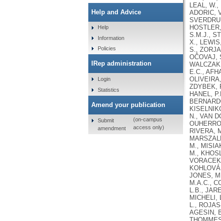
LEAL, W.,
Help and Advice
ADORIC, V
SVERDRUP,
HOSTLER, 
Help
S.M.J., 
Information
X., LEWIS
Policies
S., ZORJA
OČOVAJ, S
IRep administration
WALCZAK, 
E.C., AFH
OLIVEIRA,
Login
ZDYBEK, P
Statistics
HANEL, P.
BERNARDO
Amend your publication
KISELNIKO
N., VAN D
(on-campus
Submit
OUHERROU,
access only)
amendment
RIVERA, M
MARSZALEK
M., MISIA
M., KHOSL
VORACEK,
KOHLOVÁ,
JONES, M.
M.A.C., C
L.B., JAR
MICHELI, 
L., ROJAS
AGESIN, B
THOMMESEN