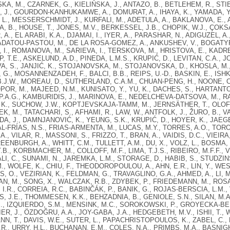
, M., CZARNEK, G., KIELIŃSKA, J., ANTAZO, B., BETLEHEM, R., STI
, J., GOURDON-KANHUKAMWE, A., DOMURAT, A., IHAYA, K., YAMADA, Y., 
 L., MESSERSCHMIDT, J., KURFALI, M., ADETULA, A., BAKLANOVA, E.,
 B., HOUSE, T., JONES, M.V., BERKESSEL, J.B., CHOPIK, W.J., ÇOKSA
A., EL ARABI, K.A., DJAMAI, I., IYER, A., PARASHAR, N., ADIGUZEL, A
ADATOU-PASTOU, M., DE LA ROSA-GOMEZ, A., ANKUSHEV, V., BOGATYRE
I., ROMANOVA, M., SARIEVA, I., TERSKOVA, M., HRISTOVA, E., KADREVA
 T.E., ASKELUND, A.D., PINEDA, L.M.S., KRUPIĆ, D., LEVITAN, C.A., 
, S., JANJIĆ, K., STOJANOVSKA, M., STOJANOVSKA, D., KHOSLA, M., 
 G., MOSANNENZADEH, F., BALCI, B.B., REIPS, U.-D., BASKIN, E., IS
.J.W., MOREAU, D., SUTHERLAND, C.A.M., CHUAN-PENG, H., NOONE, C
OPOR, M., MAJEED, N.M., KUNISATO, Y., YU, K., DACHES, S., HARTANTO
.A.G., KAMBURIDIS, J., MARINOVA, E., NEDELCHEVA-DATSOVA, M., RA
 K., SUCHOW, J.W., KOPTJEVSKAJA-TAMM, M., JERNSÄTHER, T., OLOF
, M., TATACHARI, S., AFHAMI, R., LAW, W., ANTFOLK, J., ŽURO, B., 
DA, J., DAMNJANOVIĆ, K., YEUNG, S.K., KRUPIĆ, D., HOYER, K., JAEGE
L-FRÍAS, N.S., FRIAS-ARMENTA, M., LUCAS, M.Y., TORRES, A.O., TORO,
., VILAR, R., MASSONI, S., FRIZZO, T., BRAN, A., VAIDIS, D.C., VIEIRA
REENBURGH, A., WHITT, C.M., TULLETT, A.M., DU, X., VOLZ, L., BOSMA
.B., KORBMACHER, M., COLLOFF, M.F., LIMA, T.J.S., RIBEIRO, M.F.F., 
I, C., SUNAMI, N., JAREMKA, L.M., STORAGE, D., HABIB, S., STUDZINS
., WOLFE, K., CHIU, F., THEODOROPOULOU, A., AHN, E.R., LIN, Y., W
S, O., VEZIRIAN, K., FELDMAN, G., TRAVAGLINO, G.A., AHMED, A., LI, M
, M., SONG, X., WALCZAK, R.B., ZDYBEK, P., FRIEDEMANN, M., ROSA, 
, I.R., CORREIA, R.C., BABINČÁK, P., BANIK, G., ROJAS-BERSCIA, L.M.,
 J.E., THOMMESEN, K.K., BEHZADNIA, B., GENIOLE, S.N., SILAN, M.A.
., IZQUIERDO, S.M., MENSINK, M.C., SOROKOWSKI, P., GROYECKA-BERN
R, J., ÖZDOĞRU, A.A., JOY-GABA, J.A., HEDGEBETH, M.V., ISHII, T., W
, T., DAVIS, W.E., SUTER, L., PAPACHRISTOPOULOS, K., ZABEL, C., 
.R., URRY, H.L., BUCHANAN, E.M., COLES, N.A., PRIMBS, M.A., BASNI