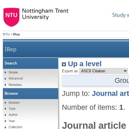
Study 
NTU
>
IRep
IRep
Up a level
Search
Export as
Simple
Gro
Advanced
Metadata
Jump to:
Journal art
Browse
Division
Number of items:
1
.
Type
Author
Year
Journal article
Collection