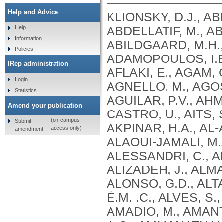
Help and Advice
KLIONSKY, D.J., ABDEL-AZIZ, A.K., ABDELFATAH, S., ABDELLATIF, M., ABDOLI, A., ABEL, S., ABELIOVICH, H., ABILDGAARD, M.H., ABUDU, Y.P., ACEVEDO-AROZENA, A., ADAMOPOULOS, I.E., ADELI, K., ADOLPH, T.E., ADORNETTO, A., AFLAKI, E., AGAM, G., AGARWAL, A., AGGARWAL, B.B., AGNELLO, M., AGOSTINIS, P., AGREWALA, J.N., AGROTIS, A., AGUILAR, P.V., AHMAD, S. .T., AHMED, Z.M., AHUMADA-CASTRO, U., AITS, S., AIZAWA, S., AKKOC, Y., AKOUMIANAKI, T., AKPINAR, H.A., AL-ABD, A.M., AL-AKRA, L., AL-GHARAIBEH, A., ALAOUI-JAMALI, M.A., ALBERTI, S., ALCOCER-GÓMEZ, E., ALESSANDRI, C., ALI, M., ALIM AL-BARI, M. .A., ALIWAINI, S., ALIZADEH, J., ALMACELLAS, E., ALMASAN, A., ALONSO, A., ALONSO, G.D., ALTAN-BONNET, N., ALTIERI, D.C., ÁLVAREZ, É.M. .C., ALVES, S., ALVES DA COSTA, C., ALZAHARNA, M.M., AMADIO, M., AMANTINI, C., AMARAL, C., AMBROSIO, S., AMER, A.O., AMMANATHAN, V., AN, Z., ANDERSEN, S.U., ANDRABI, S.A., ANDRADE-SILVA, M., ANDRES, A.M., ANGELINI, S., ANN, D., ANOZIE, U.C., ANSARI, M.Y., ANTAS, P., ANTEBI, A., ANTÓN, Z., ANWAR, T., APETOH, L., APOSTOLOVA, N., ARAKI, T., ARAKI, Y., ARASAKI, K., ARAÚJO, W.L., ARAYA, J., ARDEN, C., ARÉVALO, M.A., ARGUELLES, S., ARIAS, E., ARIKKATH, J., ARIMOTO, H., ARIOSA, A.R., ARMSTRONG-JAMES, D., ARNAUNÉ-PELLOQUIN, L., AROCA, A., ARROYO, D.S., ARSOV, I., ARTERO, R., ASARO, D.M.L., ASCHNER, M., ASHRAFIZADEH, M., ASHUR-FABIAN, O., ATANASOV, A.G., AU, A.K., AUBERGER, P., AUNER, H.W., AURELIAN, L., AUTELLI, R., AVAGLIANO, L., ÁVALOS, Y., AVEIC, S., AVELEIRA, C.A., AVIN-WITTENBERG, T., AYDIN, Y., AYTON, S., AYYADEVARA, S., AZZOPARDI, M., BABA, M., BACKER, J.M., BACKUES, S.K., BAE, D.H., BAE, O.N., BAE, S.H., BAEHRECKE, E.H., BAEK, A., BAEK, S.H., BAEK, S.H., BAGETTA, G., BAGNIEWSKA-ZADWORNA, A., BAI, H., BAI, J., BAI, X., BAI, Y., BAIRAGI, N., BAKSI, S., BALBI, T., BALDARI, C.T., BALDUINI, W., BALLABIO, A., BALLESTER, M., BALAZADEH, S., BALZAN, R., BANDOPADHYAY, R., BANERJEE, S., BANERJEE, S., BÁNRÉTI, Á., BAO, Y., BAPTISTA, M.S., BARACCA, A., BARBATI, C., BARGIELA, A., BARILÀ, D., BARLOW, P.G., BARMADA, S.J., BARREIRO, E., BARRETO, G.E., BARTEK, J., BARTEL, B., BARTOLOME, A., BARVE, G.R., BASAGOUDANAVAR, S.H., BASSHAM, D.C., BAST, R.C., BASU, A., BATOKO, H., BATTEN, I., BAULIEU, E.E., BAUMGARNER, B.L., BAYRY, J., BEALE, R., BEAU, I., BEAUMATIN, F., BECHARA, L.R.G., BECK, G.R., BEERS, M.F., BEGUN, J., BEHRENDS, C., BEHRENS, G.M.N., BEI, R., BEJARANO, E., BEL, S., BEHL, C., BELAID, A., BELGAREH-TOUZÉ, N., BELLAROSA, C., BELLEUDI, F., BELLÓ PÉREZ, M., BELLO-MORALES, R., BELTRAN, J.S.D.O., BELTRAN, S., BENBROOK, D.M., BENDORIUS, M., BENITEZ, B.A., BENITO-CUESTA, I., BENSALEM, J., BERCHTOLD, M.W., BEREZOWSKA, S., BERGAMASCHI, D., BERGAMI, M., BERGMANN, A., BERLIOCCHI, L., BERLIOZ-TORRENT, C., BERNARD, A., BERTHOUX, L., BESIRLI, C.G., BESTEIRO, S., BETIN, V.M., BEYAERT, R., BEZBRADICA, J.S., BHASKAR, K., BHATIA-KISSOVA, I., BHATTACHARYA, R., BHATTACHARYA, S., BHATTACHARYYA, S., BHUIYAN, M. .S., BHUTIA, S.K., BI, L., BI, X., BIDEN, T.J., BIJIAN, K., BILLES, V.A., BINART, N., BINCOLETTO, C., BIRGISDOTTIR, A.B., BJORKOY, G., BLANCO, G., BLAS-GARCIA, A., BLASIAK, J., BLOMGRAN, R., BLOMGREN, K., BLUM, J.S., BOADA-ROMERO, E., BOBAN, M., BOESZE-BATTAGLIA, K., BOEUF, P., BOLAND, B., BOMONT, P., BONALDO, P., BONAM, S.R., BONFILI, L., BONIFACINO, J.S., BOONE, B.A., BOOTMAN, M.D., BORDI, M., BORNER, C., BORNHAUSER, B.C., BORTHAKUR, G., BOSCH, J., BOSE, S., BOTANA, L.M., BOTAS, J., BOULANGER, C.M., BOULTON, M.E., BOURDENX, M., BOURGEOIS, B., BOURKE, N.M., BOUSQUET, G., BOYA, P., BOZHKOV, P.V., BOZI, L.H. .M., BOZKURT, T.O., BRACKNEY, D.E., BRANDTS, C.H., BRAUN, R.J., BRAUS, G.H., BRAVO-SAGUA, R., BRAVO-SAN PEDRO, J.M., BREST, P., BRINGER, M.A., BRIONES-HERRERA, A., BROADDUS, V. .C., BRODERSEN, P., BRO
Help
Information
Policies
IRep administration
Login
Statistics
Amend your publication
(on-campus
Submit
access only)
amendment