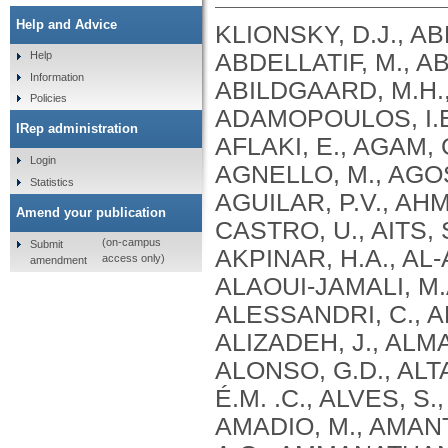
Help and Advice
KLIONSKY, D.J., ABDEL-AZIZ, A.K., ABDELFATAH, S., ABDELLATIF, M., ABDOLI, A., ABEL, S., ABELIOVICH, H., ABILDGAARD, M.H., ABUDU, Y.P., ACEVEDO-AROZENA, A., ADAMOPOULOS, I.E., ADELI, K., ADOLPH, T.E., ADORNETTO, A., AFLAKI, E., AGAM, G., AGARWAL, A., AGGARWAL, B.B., AGNELLO, M., AGOSTINIS, P., AGREWALA, J.N., AGROTIS, A., AGUILAR, P.V., AHMAD, S. .T., AHMED, Z.M., AHUMADA-CASTRO, U., AITS, S., AIZAWA, S., AKKOC, Y., AKOUMIANAKI, T., AKPINAR, H.A., AL-ABD, A.M., AL-AKRA, L., AL-GHARAIBEH, A., ALAOUI-JAMALI, M.A., ALBERTI, S., ALCOCER-GÓMEZ, E., ALESSANDRI, C., ALI, M., ALIM AL-BARI, M. .A., ALIWAINI, S., ALIZADEH, J., ALMACELLAS, E., ALMASAN, A., ALONSO, A., ALONSO, G.D., ALTAN-BONNET, N., ALTIERI, D.C., ÁLVAREZ, É.M. .C., ALVES, S., ALVES DA COSTA, C., ALZAHARNA, M.M., AMADIO, M., AMANTINI, C., AMARAL, C., AMBROSIO, S., AMER, A.O., AMMANATHAN, V., AN, Z., ANDERSEN, S.U., ANDRABI, S.A., ANDRADE-SILVA, M., ANDRES, A.M., ANGELINI, S., ANN, D., ANOZIE, U.C., ANSARI, M.Y., ANTAS, P., ANTEBI, A., ANTÓN, Z., ANWAR, T., APETOH, L., APOSTOLOVA, N., ARAKI, T., ARAKI, Y., ARASAKI, K., ARAÚJO, W.L., ARAYA, J., ARDEN, C., ARÉVALO, M.A., ARGUELLES, S., ARIAS, E., ARIKKATH, J., ARIMOTO, H., ARIOSA, A.R., ARMSTRONG-JAMES, D., ARNAUNÉ-PELLOQUIN, L., AROCA, A., ARROYO, D.S., ARSOV, I., ARTERO, R., ASARO, D.M.L., ASCHNER, M., ASHRAFIZADEH, M., ASHUR-FABIAN, O., ATANASOV, A.G., AU, A.K., AUBERGER, P., AUNER, H.W., AURELIAN, L., AUTELLI, R., AVAGLIANO, L., ÁVALOS, Y., AVEIC, S., AVELEIRA, C.A., AVIN-WITTENBERG, T., AYDIN, Y., AYTON, S., AYYADEVARA, S., AZZOPARDI, M., BABA, M., BACKER, J.M., BACKUES, S.K., BAE, D.H., BAE, O.N., BAE, S.H., BAEHRECKE, E.H., BAEK, A., BAEK, S.H., BAEK, S.H., BAGETTA, G., BAGNIEWSKA-ZADWORNA, A., BAI, H., BAI, J., BAI, X., BAI, Y., BAIRAGI, N., BAKSI, S., BALBI, T., BALDARI, C.T., BALDUINI, W., BALLABIO, A., BALLESTER, M., BALAZADEH, S., BALZAN, R., BANDOPADHYAY, R., BANERJEE, S., BANERJEE, S., BÁNRÉTI, Á., BAO, Y., BAPTISTA, M.S., BARACCA, A., BARBATI, C., BARGIELA, A., BARILÀ, D., BARLOW, P.G., BARMADA, S.J., BARREIRO, E., BARRETO, G.E., BARTEK, J., BARTEL, B., BARTOLOME, A., BARVE, G.R., BASAGOUDANAVAR, S.H., BASSHAM, D.C., BAST, R.C., BASU, A., BATOKO, H., BATTEN, I., BAULIEU, E.E., BAUMGARNER, B.L., BAYRY, J., BEALE, R., BEAU, I., BEAUMATIN, F., BECHARA, L.R.G., BECK, G.R., BEERS, M.F., BEGUN, J., BEHRENDS, C., BEHRENS, G.M.N., BEI, R., BEJARANO, E., BEL, S., BEHL, C., BELAID, A., BELGAREH-TOUZÉ, N., BELLAROSA, C., BELLEUDI, F., BELLÓ PÉREZ, M., BELLO-MORALES, R., BELTRAN, J.S.D.O., BELTRAN, S., BENBROOK, D.M., BENDORIUS, M., BENITEZ, B.A., BENITO-CUESTA, I., BENSALEM, J., BERCHTOLD, M.W., BEREZOWSKA, S., BERGAMASCHI, D., BERGAMI, M., BERGMANN, A., BERLIOCCHI, L., BERLIOZ-TORRENT, C., BERNARD, A., BERTHOUX, L., BESIRLI, C.G., BESTEIRO, S., BETIN, V.M., BEYAERT, R., BEZBRADICA, J.S., BHASKAR, K., BHATIA-KISSOVA, I., BHATTACHARYA, R., BHATTACHARYA, S., BHATTACHARYYA, S., BHUIYAN, M. .S., BHUTIA, S.K., BI, L., BI, X., BIDEN, T.J., BIJIAN, K., BILLES, V.A., BINART, N., BINCOLETTO, C., BIRGISDOTTIR, A.B., BJORKOY, G., BLANCO, G., BLAS-GARCIA, A., BLASIAK, J., BLOMGRAN, R., BLOMGREN, K., BLUM, J.S., BOADA-ROMERO, E., BOBAN, M., BOESZE-BATTAGLIA, K., BOEUF, P., BOLAND, B., BOMONT, P., BONALDO, P., BONAM, S.R., BONFILI, L., BONIFACINO, J.S., BOONE, B.A., BOOTMAN, M.D., BORDI, M., BORNER, C., BORNHAUSER, B.C., BORTHAKUR, G., BOSCH, J., BOSE, S., BOTANA, L.M., BOTAS, J., BOULANGER, C.M., BOULTON, M.E., BOURDENX, M., BOURGEOIS, B., BOURKE, N.M., BOUSQUET, G., BOYA, P., BOZHKOV, P.V., BOZI, L.H. .M., BOZKURT, T.O., BRACKNEY, D.E., BRANDTS, C.H., BRAUN, R.J., BRAUS, G.H., BRAVO-SAGUA, R., BRAVO-SAN PEDRO, J.M., BREST, P., BRINGER, M.A., BRIONES-HERRERA, A., BROADDUS, V. .C., BRODERSEN, P., BRO
Help
Information
Policies
IRep administration
Login
Statistics
Amend your publication
(on-campus
Submit
access only)
amendment