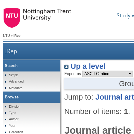
Study 
NTU
>
IRep
IRep
Up a level
Search
Export as
Simple
Gro
Advanced
Metadata
Jump to:
Journal art
Browse
Division
Number of items:
1
.
Type
Author
Year
Journal article
Collection