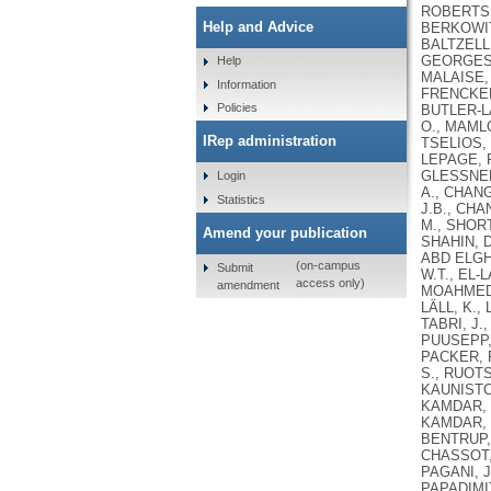
Help and Advice
Help
Information
Policies
IRep administration
Login
Statistics
Amend your publication
(on-campus
Submit
access only)
amendment