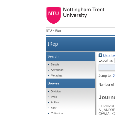
NTU
>
IRep
IRep
Up a le
Search
Export as
Simple
Advanced
Jump to:
J
Metadata
Browse
Number of
Division
Journa
Type
Author
COVID-19 HOST GENETICS INITIATIVE, PATHAK, G.A., KARJALAINEN, J., STEVENS, C., NEALE, B.M., DALY, M., GANNA, A., ANDREWS, S.J., KANAI, M., CORDIOLI, M., POLIMANTI, R., HARERIMANA, N., PIRINEN, M., LIAO, R.G., CHWIALKOWSKA, K., TRANKIEM, A., BALACONIS, M.K., NGUYEN, H., SOLOMONSON, M., VEERAPEN, K., WOLFORD, B., ROBERTS, G., PARK, D., BALL, C.A., COIGNET, M., MCCURDY, S., KNIGHT, S., PARTHA, R., RHEAD, B., ZHANG, M., BERKOWITZ, N., GADDIS, M., NOTO, K., RUIZ, L., PAVLOVIC, M., HONG, E.L., RAND, K., GIRSHICK, A., GUTURU, H., BALTZELL, A.H., NIEMI, M.E.K., RAHMOUNI, S., GUNTZ, J., BEGUIN, Y., CORDIOLI, M., PIGAZZINI, S., NKAMBULE, L., GEORGES, M., MOUTSCHEN, M., MISSET, B., DARCIS, G., GUIOT, J., AZARZAR, S., GOFFLOT, S., CLAASSEN, S., MALAISE, O., HUYNEN, P., MEURIS, C., THYS, M., JACQUES, J., LEONARD, P., FRIPPIAT, F., GIOT, J.-B., SAUVAGE, A.-S
Year
Collection