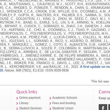
2022.
A first update on m
19.
Nature
, 608 (7921), E1-E10.
ISSN 0028-0836
This list wa
Quick links
Conne
Keep up
Online payment
Academic Schools
Library
Fees and funding
Student Services
Students' Union