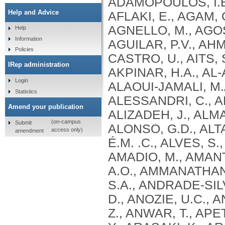
Help and Advice
Help
Information
Policies
IRep administration
Login
Statistics
Amend your publication
(on-campus
Submit
access only)
amendment