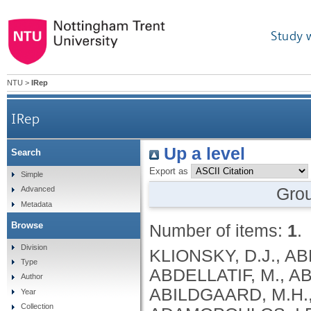
Study 
NTU
>
IRep
IRep
Up a level
Search
Export as
Simple
Gro
Advanced
Metadata
Browse
Number of items:
1
.
Division
KLIONSKY, D.J., ABDEL-AZIZ, A.K., ABDELFATAH, S., ABDELLATIF, M., ABDOLI, A., ABEL, S., ABELIOVICH, H., ABILDGAARD, M.H., ABUDU, Y.P., ACEVEDO-AROZENA, A., ADAMOPOULOS, I.E., ADELI, K., ADOLPH, T.E., ADORNETTO, A., AFLAKI, E., AGAM, G., AGARWAL, A., AGGARWAL, B.B., AGNELLO, M., AGOSTINIS, P., AGREWALA, J.N., AGROTIS, A., AGUILAR, P.V., AHMAD, S. .T., AHMED, Z.M., AHUMADA-CASTRO, U., AITS, S., AIZAWA, S., AKKOC, Y., AKOUMIANAKI, T., AKPINAR, H.A., AL-ABD, A.M., AL-AKRA, L., AL-GHARAIBEH, A., ALAOUI-JAMALI, M.A., ALBERTI, S., ALCOCER-GÓMEZ, E., ALESSANDRI, C., ALI, M., ALIM AL-BARI, M. .A., ALIWAINI, S., ALIZADEH, J., ALMACELLAS, E., ALMASAN, A., ALONSO, A., ALONSO, G.D., ALTAN-BONNET, N., ALTIERI, D.C., ÁLVAREZ, É.M. .C., ALVES, S., ALVES DA COSTA, C., ALZAHARNA, M.M., AMADIO, M., AMANTINI, C., AMARAL, C., AMBROSIO, S., AMER, A.O., AMMANATHAN, V., AN, Z., ANDERSEN, S.U., ANDRABI, S.A., ANDRADE-SILVA, M., ANDRES, A.M., ANGELINI, S., ANN, D., ANOZIE, U.C., ANSARI, M.Y., ANTAS, P., ANTEBI, A., ANTÓN, Z., ANWAR, T., APETOH, L., APOSTOLOVA, N., ARAKI, T., ARAKI, Y., ARASAKI, K., ARAÚJO, W.L., ARAYA, J., ARDEN, C., ARÉVALO, M.A., ARGUELLES, S., ARIAS, E., ARIKKATH, J., ARIMOTO, H., ARIOSA, A.R., ARMSTRONG-JAMES, D., ARNAUNÉ-PELLOQUIN, L., AROCA, A., ARROYO, D.S., ARSOV, I., ARTERO, R., ASARO, D.M.L., ASCHNER, M., ASHRAFIZADEH, M., ASHUR-FABIAN, O., ATANASOV, A.G., AU, A.K., AUBERGER, P., AUNER, H.W., AURELIAN, L., AUTELLI, R., AVAGLIANO, L., ÁVALOS, Y., AVEIC, S., AVELEIRA, C.A., AVIN-WITTENBERG, T., AYDIN, Y., AYTON, S., AYYADEVARA, S., AZZOPARDI, M., BABA, M., BACKER, J.M., BACKUES, S.K., BAE, D.H., BAE, O.N., BAE, S.H., BAEHRECKE, E.H., BAEK, A., BAEK, S.H., BAEK, S.H., BAGETTA, G., BAGNIEWSKA-ZADWORNA, A., BAI, H., BAI, J., BAI, X., BAI, Y., BAIRAGI, N., BAKSI, S., BALBI, T., BALDARI, C.T., BALDUINI, W., BALLABIO, A., BALLESTER, M., BALAZADEH, S., BALZAN, R., BANDOPADHYAY, R., BANERJEE, S., BANERJEE, S., BÁNRÉTI, Á., BAO, Y., BAPTISTA, M.S., BARACCA, A., BARBATI, C., BARGIELA, A., BARILÀ, D., BARLOW, P.G., BARMADA, S.J., BARREIRO, E., BARRETO, G.E., BARTEK, J., BARTEL, B., BARTOLOME, A., BARVE, G.R., BASAGOUDANAVAR, S.H., BASSHAM, D.C., BAST, R.C., BASU, A., BATOKO, H., BATTEN, I., BAULIEU, E.E., BAUMGARNER, B.L., BAYRY, J., BEALE, R., BEAU, I., BEAUMATIN, F., BECHARA, L.R.G., BECK, G.R., BEERS, M.F., BEGUN, J., BEHRENDS, C., BEHRENS, G.M.N., BEI, R., BEJARANO, E., BEL, S., BEHL, C., BELAID, A., BELGAREH-TOUZÉ, N., BELLAROSA, C., BELLEUDI, F., BELLÓ PÉREZ, M., BELLO-MORALES, R., BELTRAN, J.S.D.O., BELTRAN, S., BENBROOK, D.M., BENDORIUS, M., BENITEZ, B.A., BENITO-CUESTA, I., BENSALEM, J., BERCHTOLD, M.W., BEREZOWSKA, S., BERGAMASCHI, D., BERGAMI, M., BERGMANN, A., BERLIOCCHI, L., BERLIOZ-TORRENT, C., BERNARD, A., BERTHOUX, L., BESIRLI, C.G., BESTEIRO, S., BETIN, V.M., BEYAERT, R., BEZBRADICA, J.S., BHASKAR, K., BHATIA-KISSOVA, I., BHATTACHARYA, R., BHATTACHARYA, S., BHATTACHARYYA, S., BHUIYAN, M. .S., BHUTIA, S.K., BI, L., BI, X., BIDEN, T.J., BIJIAN, K., BILLES, V.A., BINART, N., BINCOLETTO, C., BIRGISDOTTIR, A.B., BJORKOY, G., BLANCO, G., BLAS-GARCIA, A., BLASIAK, J., BLOMGRAN, R., BLOMGREN, K., BLUM, J.S., BOADA-ROMERO, E., BOBAN, M., BOESZE-BATTAGLIA, K., BOEUF, P., BOLAND, B., BOMONT, P., BONALDO, P., BONAM, S.R., BONFILI, L., BONIFACINO, J.S., BOONE, B.A., BOOTMAN, M.D., BORDI, M., BORNER, C., BORNHAUSER, B.C., BORTHAKUR, G., BOSCH, J., BOSE, S., BOTANA, L.M., BOTAS, J., BOULANGER, C.M., BOULTON, M.E., BOURDENX, M., BOURGEOIS, B., BOURKE, N.M., BOUSQUET, G., BOYA, P., BOZHKOV, P.V., BOZI, L.H. .M., BOZKURT, T.O., BRACKNEY, D.E., BRANDTS, C.H., BRAUN, R.J., BRAUS, G.H., BRAVO-SAGUA, R., BRAVO-SAN PEDRO, J.M., BREST, P., BRINGER, M.A., BRIONES-HERRERA, A., BROADDUS, V. .C., BRODERSEN, P., BRO
Type
Author
Year
Collection