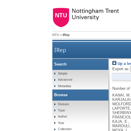
NTU
>
IRep
IRep
Up a le
Search
Export as
Simple
Advanced
Metadata
Number of
Browse
KANAI, M., ANDREWS, S.J., CORDIOLI, M., STEVENS, C., NEALE, B.M., DALY, M., GANNA, A., PATHAK, G.A., IWASAKI, A., KARJALAINEN, J., MEHTONEN, J., PIRINEN, M., CHWIALKOWSKA, K., TRANKIEM, A., BALACONIS, M.K., VEERAPEN, K., WOLFORD, B.N., AHMAD, H.F., ANDREWS, S., VON HOHENSTAUFEN PUOTI, K.A., BOER, C., BOUA, P.R., BUTLER-LAPORTE, G., CADILLA, C.L., CHWIAŁKOWSKA, K., COLOMBO, F., DOUILLARD, V., DUEKER, N., DUTTA, A.K., EL-SHERBINY, Y.M., ELTOUKHY, M.M., ESMAEELI, S., FAUCON, A., FAVE, M.J., CADENAS, I.F., FRANCESCATTO, M., FRANCIOLI, L., FRANKE, L., FUENTES, M., DURÁN, R.G., CABRERO, D.G., HARRY, E.N., JANSEN, P., SZENTPÉTERI, J.L., KAJA, E., KANAI, M., KIRK, C., KOUSATHANAS, A., KRIEGER, J.E., PATEL, S.K., LEMAÇON, A., LIMOU, S., LIÓ, P., MAROULI, E., MARTTILA, M.M., MEDINA-GÓMEZ, C., MICHAELI, Y., MIGEOTTE, I., MONDAL, S., MORENO-ESTRADA
Division
Type
Author
Year
Collection