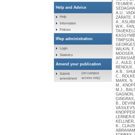
Help and Advice
Help
Information
Policies
IRep administration
Login
Statistics
Amend your publication
(on-campus
Submit
access only)
amendment