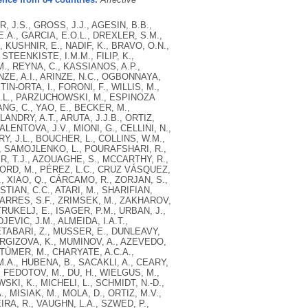
 J.S., GROSS, J.J., AGESIN, B.B.,
.A., GARCIA, E.O.L., DREXLER, S.M.,
, KUSHNIR, E., NADIF, K., BRAVO, O.N.,
TEENKISTE, I.M.M., FILIP, K.,
., REYNA, C., KASSIANOS, A.P.,
ZE, A.I., ARINZE, N.C., OGBONNAYA,
IN-ORTA, I., FORONI, F., WILLIS, M.,
 N.L., PARZUCHOWSKI, M., ESPINOZA
NG, C., YAO, E., BECKER, M.,
ANDRY, A.T., ARUTA, J.J.B., ORTIZ,
ALENTOVA, J.V., MIONI, G., CELLINI, N.,
RY, J.L., BOUCHER, L., COLLINS, W.M.,
V., SAMOJLENKO, L., POURAFSHARI, R.,
R, T.J., AZOUAGHE, S., MCCARTHY, R.,
FORD, M., PÉREZ, L.C., CRUZ VÁSQUEZ,
, XIAO, Q., CÁRCAMO, R., ZORJAN, S.,
STIAN, C.C., ATARI, M., SHARIFIAN,
DARRES, S.F., ZRIMSEK, M., ZAKHAROV,
RUKELJ, E., ISAGER, P.M., URBAN, J.,
EVIC, J.M., ALMEIDA, I.A.T.,
 ETABARI, Z., MUSSER, E., DUNLEAVY,
IRGIZOVA, K., MUMINOV, A., AZEVEDO,
, TÜMER, M., CHARYATE, A.C.A.,
.A., HUBENA, B., SACAKLI, A., CEARY,
, FEDOTOV, M., DU, H., WIELGUS, M.,
SKI, K., MICHELI, L., SCHMIDT, N.-D.,
MISIAK, M., MOLA, D., ORTIZ, M.V.,
IRA, R., VAUGHN, L.A., SZWED, P.,