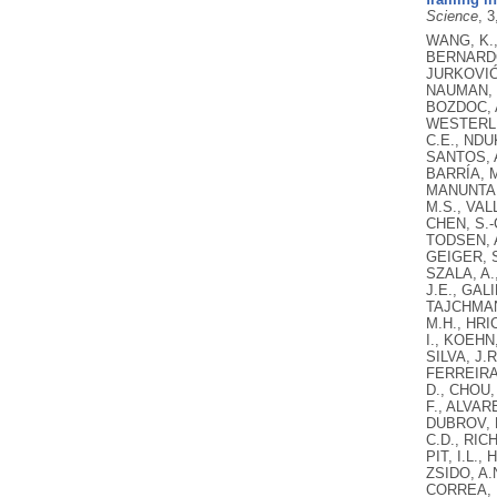
Science
, 
WANG, K.,
BERNARDO,
JURKOVIĆ,
NAUMAN, R
BOZDOC, A
WESTERLUN
C.E., NDU
SANTOS, A
BARRÍA, M
MANUNTA, 
M.S., VAL
CHEN, S.-
TODSEN, A
GEIGER, S
SZALA, A.
J.E., GAL
TAJCHMAN,
M.H., HRI
I., KOEHN
SILVA, J.
FERREIRA,
D., CHOU,
F., ALVAR
DUBROV, D
C.D., RIC
PIT, I.L.
ZSIDO, A.
CORREA, P