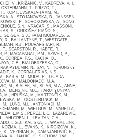
CHEI, V., KRIŽANIĆ, V., KADREVA, V.H.,
, OSTERMANN, T., FRIZZO, T.,
, T., KOPTJEVSKAJA-TAMM, M.,
ZINSKA, A., STOJANOVSKA, D., JANSSEN,
ROKOWSKI, P., SOROKOWSKA, A., SONG,
GENIOLE, S.N., VRAČAR, S., MASSONI,
OLAS, S., ORDOÑEZ-RIAÑO, S.,
S., GEIGER, S.J., FATAHMODARES, S.,
Y, R., BALLANTYNE, T., WESTGATE,
AGEMAN, R.J., POURAFSHARI, R.,
 T., SEARSTON, R., HABTE, R.,
R, P., MACAPAGAL, P.M., SZWED, P.,
., CORREA, P.S., KÁCHA, O.,
AYA, C.E., BIALOBRZESKA, O.,
YRAK-AYDEMIR, N., SAY, N., TORUNSKY,
ADIF, K., CORRAL-FRÍAS, N.S.,
M., KABIR, M., MUDA, R., TEJADA
COVA, M., MALDONADO, M.A.,
C, M., BIALEK, M., SILAN, M.A., ANNE,
 M.A., MENSINK, M.C., HARUTYUNYAN,
, M., HRUŠKA, M., MARTONČIK, M.,
IEWSKA, M., OOSTERLINCK, M.,
., LUND, M.L., ANTONIADI, M.,
IEDEMANN, M., WIELGUS, M., VARELLA,
INEDA, L.M.S., PÉREZ, L.C., LAZAREVIC,
., AHLGREN, L., LEVITAN, C.A.,
ADO, L.G.J., KALISKA, L., WARMELINK,
 KOZMA, L., EVANS, K., KIRGIZOVA, K.,
, K., VEZIRIAN, K., DAMNJANOVIĆ, K.,
NA, K., JANJIĆ, K., SUCHOW, J.W.,