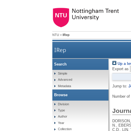
NTU
>
IRep
IRep
Up a le
Search
Export as
Simple
Advanced
Jump to:
J
Metadata
Browse
Number of
Division
Journa
Type
Author
DORISON, 
Year
N., EBERS
Collection
C.D., LIN,