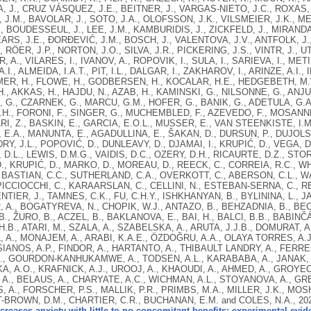
, J., CRUZ VÁSQUEZ, J.E., BEITNER, J., VARGAS-NIETO, J.C., ROXAS, 
 J.M., BAVOLAR, J., SOTO, J.A., OLOFSSON, J.K., VILSMEIER, J.K.,
, BOUDESSEUL, J., LEE, J.M., KAMBURIDIS, J., ZICKFELD, J., MIRANDA
ARS, J.E., ĐORĐEVIĆ, J.M., BOSCH, J., VALENTOVA, J.V., ANTFOLK, J
, RÖER, J.P., NORTON, J.O., SILVA, J.R., PICKERING, J.S., VINTR, J., U
ER, A., VILARES, I., IVANOV, A., ROPOVIK, I., SULA, I., SARIEVA, I., MET
I., ALMEIDA, I.A.T., PIT, I.L., DALGAR, I., ZAKHAROV, I., ARINZE, A.I.
ER, H., FLOWE, H., GODBERSEN, H., KOCALAR, H.E., HEDGEBETH, M.V
., AKKAS, H., HAJDU, N., AZAB, H., KAMINSKI, G., NILSONNE, G., ANJ
, G., CZARNEK, G., MARCU, G.M., HOFER, G., BANIK, G., ADETULA, G.
.H., FORONI, F., SINGER, G., MUCHEMBLED, F., AZEVEDO, F., MOSAN
RI, Z., BASKIN, E., GARCIA, E.O.L., MUSSER, E., VAN STEENKISTE, I.M.
E.A., MANUNTA, E., AGADULLINA, E., ŠAKAN, D., DURSUN, P., DUJOLS,
RY, J.L., POPOVIĆ, D., DUNLEAVY, D., DJAMAI, I., KRUPIĆ, D., VEGA, D.
D.L., LEWIS, D.M.G., VAIDIS, D.C., OZERY, D.H., RICAURTE, D.Z., STO
., KRUPIĆ, D., MARKO, D., MOREAU, D., REECK, C., CORREIA, R.C., W
 BASTIAN, C.C., SUTHERLAND, C.A., OVERKOTT, C., ABERSON, C.L., WA
 PICCIOCCHI, C., KARAARSLAN, C., CELLINI, N., ESTEBAN-SERNA, C., RE
NTIER, J., TAMNES, C.K., FU, C.H.Y., ISHKHANYAN, B., BYLININA, L., J
A., BOGATYREVA, N., CHOPIK, W.J., ANTAZO, B., BEHZADNIA, B., BEC
., ŽURO, B., ACZEL, B., BAKLANOVA, E., BAI, H., BALCI, B.B., BABINČÁ
.B., ATARI, M., SZALA, A., SZABELSKA, A., ARUTA, J.J.B., DOMURAT, A
 A., MONAJEM, A., ARABI, K.A.E., ÖZDOĞRU, A.A., OLAYA TORRES, A
SIANOS, A.P., FINDOR, A., HARTANTO, A., THIBAULT LANDRY, A., FERRE
, GOURDON-KANHUKAMWE, A., TODSEN, A.L., KARABABA, A., JANAK, A.
, A.O., KRAFNICK, A.J., UROOJ, A., KHAOUDI, A., AHMED, A., GROYE
A., BELAUS, A., CHARYATE, A.C., WICHMAN, A.L., STOYANOVA, A., G
, A., FORSCHER, P.S., MALLIK, P.R., PRIMBS, M.A., MILLER, J.K., MOS
-BROWN, D.M., CHARTIER, C.R., BUCHANAN, E.M. and COLES, N.A.,
20
creases anxiety with little-to-no concomitant benefits: experimental evid