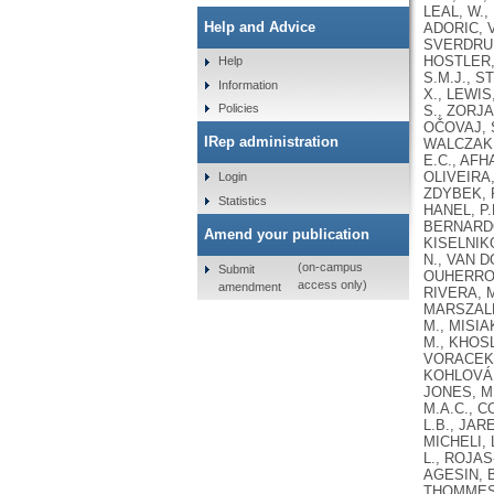
LEAL, W.,
Help and Advice
ADORIC, V
SVERDRUP,
HOSTLER, 
Help
S.M.J., 
Information
X., LEWIS
Policies
S., ZORJA
OČOVAJ, S
IRep administration
WALCZAK, 
E.C., AFH
OLIVEIRA,
Login
ZDYBEK, P
Statistics
HANEL, P.
BERNARDO
Amend your publication
KISELNIKO
N., VAN D
(on-campus
Submit
OUHERROU,
access only)
amendment
RIVERA, M
MARSZALEK
M., MISIA
M., KHOSL
VORACEK,
KOHLOVÁ,
JONES, M.
M.A.C., C
L.B., JAR
MICHELI, 
L., ROJAS
AGESIN, B
THOMMESEN