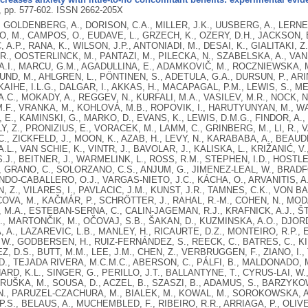
3, pp. 577-602.
ISSN 2662-205X
 GOLDENBERG, A., DORISON, C.A., MILLER, J.K., UUSBERG, A., LERNER,
 M., CAMPOS, O., EUDAVE, L., GRZECH, K., OZERY, D.H., JACKSON, E
 A.P., RANA, K., WILSON, J.P., ANTONIADI, M., DESAI, K., GIALITAKI, Z.
., OOSTERLINCK, M., PANTAZI, M., PILECKA, N., SZABELSKA, A., VAN S
.I., MARCU, G.M., AGADULLINA, E., ADAMKOVIČ, M., ROCZNIEWSKA, M
D, M., AHLGREN, L., PÖNTINEN, S., ADETULA, G.A., DURSUN, P., ARIN
KAIHE, I.L.G., DALGAR, I., AKKAS, H., MACAPAGAL, P.M., LEWIS, S., MET
.C., MOKADY, A., REGGEV, N., KURFALI, M.A., VASILEV, M.R., NOCK,
.F., VRANKA, M., KOHLOVÁ, M.B., ROPOVIK, I., HARUTYUNYAN, M., WA
E., KAMINSKI, G., MARKO, D., EVANS, K., LEWIS, D.M.G., FINDOR, A., L
LY, Z., PRONIZIUS, E., VORACEK, M., LAMM, C., GRINBERG, M., LI, R., V
C., ZICKFELD, J., MOON, K., AZAB, H., LEVY, N., KARABABA, A., BEAUD
.L., VAN SCHIE, K., VINTR, J., BAVOLAR, J., KALISKA, L., KRIŽANIĆ, 
.J., BEITNER, J., WARMELINK, L., ROSS, R.M., STEPHEN, I.D., HOSTLE
, GRANO, C., SOLORZANO, C.S., ANJUM, G., JIMENEZ-LEAL, W., BRAD
INDO-CABALLERO, O.J., VARGAS-NIETO, J.C., KÁCHA, O., ARVANITIS, A.
 Z., VILARES, I., PAVLACIC, J.M., KUNST, J.R., TAMNES, C.K., VON BA
COVA, M., KAČMÁR, P., SCHRÖTTER, J., RAHAL, R.-M., COHEN, N., MO
, M.A., ESTEBAN-SERNA, C., CALIN-JAGEMAN, R.J., KRAFNICK, A.J., ŠT
R., MARTONČIK, M., OČOVAJ, S.B., ŠAKAN, D., KUZMINSKA, A.O., DJORDJ
 A., LAZAREVIC, L.B., MANLEY, H., RICAURTE, D.Z., MONTEIRO, R.P.,
 W., GODBERSEN, H., RUIZ-FERNÁNDEZ, S., REECK, C., BATRES, C., K
EZ, D.S., BUTT, M.M., LEE, J.M., CHEN, Z., VERBRUGGEN, F., ZIANO, I.
., TEJADA RIVERA, M.C.M.C., ABERSON, C., PÁLFI, B., MALDONADO, M
HARD, K.L., SINGER, G., PERILLO, J.T., BALLANTYNE, T., CYRUS-LAI, W.
, HRUŠKA, M., SOUSA, D., ACZEL, B., SZASZI, B., ADAMUS, S., BARZYKOW
N., PARUZEL-CZACHURA, M., BIALEK, M., KOWAL, M., SOROKOWSKA, A., 
.S., BELAUS, A., MUCHEMBLED, F., RIBEIRO, R.R., ARRIAGA, P., OLIVE