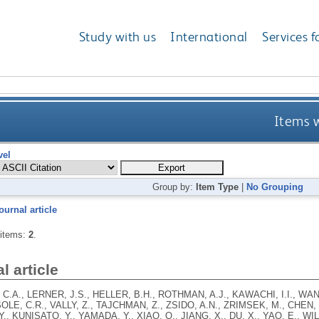
Study with us
International
Services f
Items w
vel
Group by:
Item Type
|
No Grouping
ournal article
 items:
2
.
l article
C.A., LERNER, J.S., HELLER, B.H., ROTHMAN, A.J., KAWACHI, I.I., WANG
OLE, C.R., VALLY, Z., TAJCHMAN, Z., ZSIDO, A.N., ZRIMSEK, M., CHEN, Z
 Y., KUNISATO, Y., YAMADA, Y., XIAO, Q., JIANG, X., DU, X., YAO, E., W