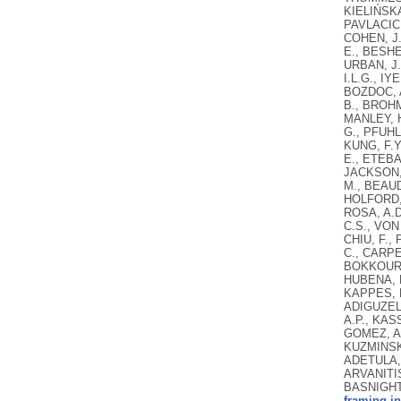
KIELIŃSKA
PAVLACIC,
COHEN, J.
E., BESHE
URBAN, J.
I.L.G., IY
BOZDOC, A.
B., BROHM
MANLEY, H
G., PFUHL
KUNG, F.Y
E., ETEBA
JACKSON, 
M., BEAUD
HOLFORD, 
ROSA, A.D
C.S., VON
CHIU, F.,
C., CARPE
BOKKOUR, 
HUBENA, B
KAPPES, H
ADIGUZEL,
A.P., KAS
GOMEZ, A.
KUZMINSKA
ADETULA, 
ARVANITIS
BASNIGHT
framing in