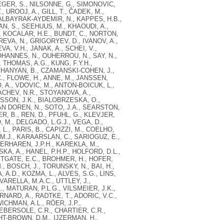
EGER, S., NILSONNE, G., SIMONOVIC,
UROOJ, A., GILL, T., ČADEK, M.,
 ALBAYRAK-AYDEMIR, N., KAPPES, H.B.,
N, S., SEEHUUS, M., KHAOUDI, A.,
., KOCALAR, H.E., BUNDT, C., NORTON,
VA, N., GRIGORYEV, D., IVANOV, A.,
, V.H., JANAK, A., SCHEI, V.,
JOHANNES, N., OUHERROU, N., SAY, N.,
THOMAS, A.G., KUNG, F.Y.H.,
HKHANYAN, B., CZAMANSKI-COHEN, J.,
., FLOWE, H., ANNE, M., JANSSEN,
, A., VDOVIC, M., ANTON-BOICUK, L.,
CHEV, N.R., STOYANOVA, A.,
SSON, J.K., BIALOBRZESKA, O.,
VAN DOREN, N., SOTO, J.A., SEARSTON,
R, B., REN, D., PFUHL, G., KLEVJER,
 M., DELGADO, L.G.J., VEGA, D.,
, L., PARIS, B., CAPIZZI, M., COELHO,
, M.J., KARAARSLAN, C., SARIOGUZ, E.,
VERHAREN, J.P.H., KAREKLA, M.,
KA, A., HANEL, P.H.P., HOLFORD, D.L.,
ESTGATE, E.C., BROHMER, H., HOFER,
., BOSCH, J., TORUNSKY, N., BAI, H.,
A.D., KOZMA, L., ALVES, S.G., LINS,
 VARELLA, M.A.C., UTTLEY, J.,
, MATURAN, P.L.G., VILSMEIER, J.K.,
ARD, A., RADTKE, T., ADORIC, V.C.,
ICHMAN, A.L., RÖER, J.P.,
EBERSOLE, C.R., CHARTIER, C.R.,
GHT-BROWN, D.M., IJZERMAN, H.,