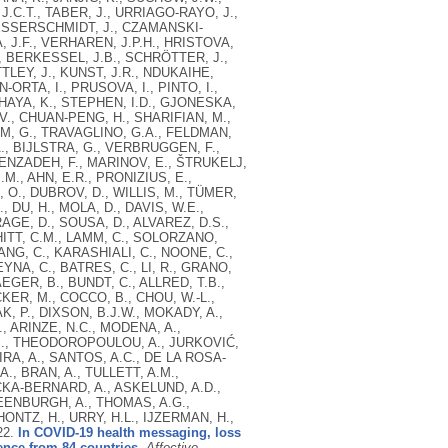
J.C.T., TABER, J., URRIAGO-RAYO, J.,
 MESSERSCHMIDT, J., CZAMANSKI-
, J.F., VERHAREN, J.P.H., HRISTOVA,
., BERKESSEL, J.B., SCHRÖTTER, J.,
TTLEY, J., KUNST, J.R., NDUKAIHE,
IN-ORTA, I., PRUSOVA, I., PINTO, I.,
, IHAYA, K., STEPHEN, I.D., GJONESKA,
., CHUAN-PENG, H., SHARIFIAN, M.,
UM, G., TRAVAGLINO, G.A., FELDMAN,
A., BIJLSTRA, G., VERBRUGGEN, F.,
NENZADEH, F., MARINOV, E., ŠTRUKELJ,
M., AHN, E.R., PRONIZIUS, E.,
 O., DUBROV, D., WILLIS, M., TÜMER,
, DU, H., MOLA, D., DAVIS, W.E.,
RAGE, D., SOUSA, D., ALVAREZ, D.S.,
HITT, C.M., LAMM, C., SOLORZANO,
NG, C., KARASHIALI, C., NOONE, C.,
YNA, C., BATRES, C., LI, R., GRANO,
AEGER, B., BUNDT, C., ALLRED, T.B.,
KER, M., COCCO, B., CHOU, W.-L.,
K, P., DIXSON, B.J.W., MOKADY, A.,
., ARINZE, N.C., MODENA, A.,
.J., THEODOROPOULOU, A., JURKOVIĆ,
IRA, A., SANTOS, A.C., DE LA ROSA-
, BRAN, A., TULLETT, A.M.,
CKA-BERNARD, A., ASKELUND, A.D.,
REENBURGH, A., THOMAS, A.G.,
HONTZ, H., URRY, H.L., IJZERMAN, H.,
22.
In COVID-19 health messaging, loss
ence from 84 countries.
Affective