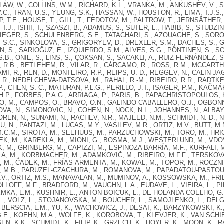
 LAW, W., COLLINS, W.M., RICHARD, K.L., VRANKA, M., ANKUSHEV, V., S
.C., TRAN, U.S., YEUNG, S.K., HASSAN, W., HOUSTON, R., LIMA, T.J.S.
 T.E., HOUSE, T., GILL, T., FEDOTOV, M., PALTROW, T., JERNSÄTHER
T.J., ISHII, T., SZASZI, B., ADAMUS, S., SUTER, L., HABIB, S., STUD
STIEGER, S., SCHULENBERG, S.E., TATACHARI, S., AZOUAGHE, S., SO
, S.C., SINKOLOVA, S., GRIGORYEV, D., DREXLER, S.M., DACHES, S., 
N, S., SARIOĞUZ, E., IZQUIERDO, S.M., ALVES, S.G., PÖNTINEN, S., S
.B., ONIE, S., LINS, S., ÇOKSAN, S., SACAKLI, A., RUIZ-FERNÁNDEZ, 
R.B., BETLEHEM, R., VILAR, R., CÁRCAMO, R., ROSS, R.M., MCCARTH
AMI, R., REN, D., MONTEIRO, R.P., REIPS, U.-D., REGGEV, N., CALIN-J
 R., NEDELCHEVA-DATSOVA, M., RAHAL, R.-M., RIBEIRO, R.R., RADTKE,
., CHEN, S.-C., MATURAN, P.L.G., PERILLO, J.T., ISAGER, P.M., KAČMÁ
H.P., FORBES, P.A.G., ARRIAGA, P., PARIS, B., PAPACHRISTOPOULOS, K
, M., CAMPOS, O., BRAVO, O.N., GALINDO-CABALLERO, O.J., OGBONN
VA, N., SIMONOVIC, N., COHEN, N., NOCK, N.L., JOHANNES, N., ALBA
OREN, N., SUNAMI, N., RACHEV, N.R., MAJEED, N.M., SCHMIDT, N.-D., N
 N., PANTAZI, M., LUCAS, M.Y., VASILEV, M.R., ORTIZ, M.V., BUTT, M.
.C.M., SIROTA, M., SEEHUUS, M., PARZUCHOWSKI, M., TORO, M., HRI
, M., KAREKLA, M., MIONI, G., BOSMA, M.J., WESTERLUND, M., VDOVI
K, M., GRINBERG, M., CAPIZZI, M., ESPINOZA BARRÍA, M.F., KURFALI,
A, M., KORBMACHER, M., ADAMKOVIČ, M., RIBEIRO, M.F.F., TERSKOVA
 M., ČADEK, M., FRÍAS-ARMENTA, M., KOWAL, M., TOPOR, M., ROCZN
 M.B., PARUZEL-CZACHURA, M., ROMANOVA, M., PAPADATOU-PASTOU, M
V., ORTIZ, M.S., MANAVALAN, M., MUMINOV, A., KOSSOWSKA, M., FR
OLLOFF, M.F., BRADFORD, M., VAUGHN, L.A., EUDAVE, L., VIEIRA, L., P
EMKA, L.M., KUSHNIR, E., ANTON-BOICUK, L., DE HOLANDA COELHO, G.L
L., VOLZ, L., STOJANOVSKA, M., BOUCHER, L., SAMOJLENKO, L., DELG
-BERSCIA, L.M., YU, K., WACHOWICZ, J., DESAI, K., BARZYKOWSKI, K.,
.E., KOEHN, M.A., WOLFE, K., KOROBOVA, T., KLEVJER, K., VAN SCHIE
, K.K., SCHMIDT, K., FILIP, K., GRZECH, K., HOYER, K., MOON, K., RA