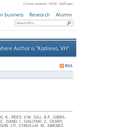
Current students
|
NOW
|
Staff login
or business
Research
Alumni
here Author is "
Kadreva, VH
"
RSS
, K., REES, V.W., GILL, B.P., GIBBS,
., ZIANO, I., GIALITAKI, Z., CEARY,
ILSON, J.P., CYRUS-LAI, W., JIMENEZ-