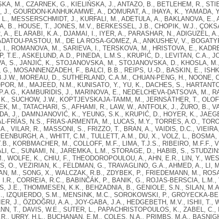
, M., CZARNEK, G., KIELIŃSKA, J., ANTAZO, B., BETLEHEM, R., STI
, J., GOURDON-KANHUKAMWE, A., DOMURAT, A., IHAYA, K., YAMADA, Y., 
 L., MESSERSCHMIDT, J., KURFALI, M., ADETULA, A., BAKLANOVA, E.,
 B., HOUSE, T., JONES, M.V., BERKESSEL, J.B., CHOPIK, W.J., ÇOKSA
A., EL ARABI, K.A., DJAMAI, I., IYER, A., PARASHAR, N., ADIGUZEL, A
ADATOU-PASTOU, M., DE LA ROSA-GOMEZ, A., ANKUSHEV, V., BOGATYRE
I., ROMANOVA, M., SARIEVA, I., TERSKOVA, M., HRISTOVA, E., KADREVA
 T.E., ASKELUND, A.D., PINEDA, L.M.S., KRUPIĆ, D., LEVITAN, C.A., 
, S., JANJIĆ, K., STOJANOVSKA, M., STOJANOVSKA, D., KHOSLA, M., 
 G., MOSANNENZADEH, F., BALCI, B.B., REIPS, U.-D., BASKIN, E., IS
.J.W., MOREAU, D., SUTHERLAND, C.A.M., CHUAN-PENG, H., NOONE, C
OPOR, M., MAJEED, N.M., KUNISATO, Y., YU, K., DACHES, S., HARTANTO
.A.G., KAMBURIDIS, J., MARINOVA, E., NEDELCHEVA-DATSOVA, M., RA
 K., SUCHOW, J.W., KOPTJEVSKAJA-TAMM, M., JERNSÄTHER, T., OLOF
, M., TATACHARI, S., AFHAMI, R., LAW, W., ANTFOLK, J., ŽURO, B., 
DA, J., DAMNJANOVIĆ, K., YEUNG, S.K., KRUPIĆ, D., HOYER, K., JAEGE
L-FRÍAS, N.S., FRIAS-ARMENTA, M., LUCAS, M.Y., TORRES, A.O., TORO,
., VILAR, R., MASSONI, S., FRIZZO, T., BRAN, A., VAIDIS, D.C., VIEIRA
REENBURGH, A., WHITT, C.M., TULLETT, A.M., DU, X., VOLZ, L., BOSMA
.B., KORBMACHER, M., COLLOFF, M.F., LIMA, T.J.S., RIBEIRO, M.F.F., 
I, C., SUNAMI, N., JAREMKA, L.M., STORAGE, D., HABIB, S., STUDZINS
., WOLFE, K., CHIU, F., THEODOROPOULOU, A., AHN, E.R., LIN, Y., W
S, O., VEZIRIAN, K., FELDMAN, G., TRAVAGLINO, G.A., AHMED, A., LI, M
, M., SONG, X., WALCZAK, R.B., ZDYBEK, P., FRIEDEMANN, M., ROSA, 
, I.R., CORREIA, R.C., BABINČÁK, P., BANIK, G., ROJAS-BERSCIA, L.M.,
 J.E., THOMMESEN, K.K., BEHZADNIA, B., GENIOLE, S.N., SILAN, M.A.
., IZQUIERDO, S.M., MENSINK, M.C., SOROKOWSKI, P., GROYECKA-BERN
R, J., ÖZDOĞRU, A.A., JOY-GABA, J.A., HEDGEBETH, M.V., ISHII, T., W
, T., DAVIS, W.E., SUTER, L., PAPACHRISTOPOULOS, K., ZABEL, C., 
.R., URRY, H.L., BUCHANAN, E.M., COLES, N.A., PRIMBS, M.A., BASNI