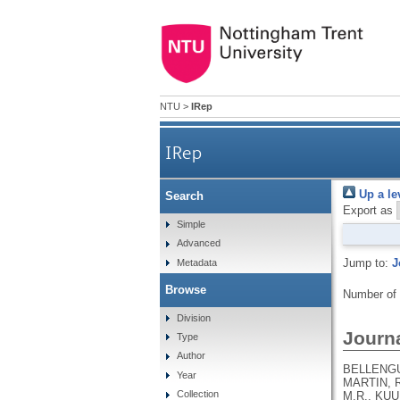
NTU
>
IRep
IRep
Up a le
Search
Export as
Simple
Advanced
Jump to:
J
Metadata
Browse
Number of
Division
Journa
Type
Author
BELLENGUEZ, C., KÜÇÜKALI, F., JANSEN, I.E., KLEINEIDAM, L., MORENO-GRAU, S., AMIN, N., NAJ, A.C., CAMPOS-MARTIN, R., GRENIER-BOLEY, B., ANDRADE, V., HOLMANS, P.A., BOLAND, A., DAMOTTE, V., VAN DER LEE, S.J., COSTA, M.R., KUULASMAA, T., YANG, Q., DE ROJAS, I., BIS, J.C., YAQUB, A., PROKIC, I., CHAPUIS, J., AHMAD, S., GIEDRAITIS, V., AARSLAND, D., GARCIA-GONZALEZ, P., ABDELNOUR, C., ALARCÓN-MARTÍN, E., ALCOLEA, D., ALEGRET, M., ALVAREZ, I., ÁLVAREZ, V., ARMSTRONG, N.J., TSOLAKI, A., ANTÚNEZ, C., APPOLLONIO, I., ARCARO, M., ARCHETTI, S., PASTOR, A.A., AROSIO, B., ATHANASIU, L., BAILLY, H., BANAJ, N., BAQUERO, M., BARRAL, S., BEISER, A., PASTOR, A.B., BELOW, J.E., BENCHEK, P., BENUSSI, L., BERR, C., BESSE, C., BESSI, V., BINETTI, G., BIZARRO, A., BLESA, R., BOADA, M., BOERWINKLE, E., BORRONI, B., BOSCHI, S., BOSSÙ, P., BRÅTHEN, G., BRESSLER, J., BRESNER, C., BRODATY, H., BROOKES, K.J.
Year
Collection