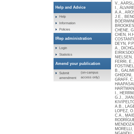
Help and Advice
Help
Information
Policies
IRep administration
Login
Statistics
Amend your publication
(on-campus
Submit
access only)
amendment