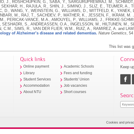
iology of Alzheimer’s disease and related dementias.
Nature Genetics
, 54
This list was
Quick links
Conne
Keep up
Online payment
Academic Schools
Library
Fees and funding
Student Services
Students' Union
Accommodation
Job vacancies
About NTU
Short courses
Searc
Cookies and priva