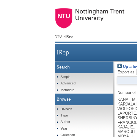
NTU
>
IRep
IRep
Up a le
Search
Export as
Simple
Advanced
Metadata
Number of
Browse
KANAI, M., ANDREWS, S.J., CORDIOLI, M., STEVENS, C., NEALE, B.M., DALY, M., GANNA, A., PATHAK, G.A., IWASAKI, A., KARJALAINEN, J., MEHTONEN, J., PIRINEN, M., CHWIALKOWSKA, K., TRANKIEM, A., BALACONIS, M.K., VEERAPEN, K., WOLFORD, B.N., AHMAD, H.F., ANDREWS, S., VON HOHENSTAUFEN PUOTI, K.A., BOER, C., BOUA, P.R., BUTLER-LAPORTE, G., CADILLA, C.L., CHWIAŁKOWSKA, K., COLOMBO, F., DOUILLARD, V., DUEKER, N., DUTTA, A.K., EL-SHERBINY, Y.M., ELTOUKHY, M.M., ESMAEELI, S., FAUCON, A., FAVE, M.J., CADENAS, I.F., FRANCESCATTO, M., FRANCIOLI, L., FRANKE, L., FUENTES, M., DURÁN, R.G., CABRERO, D.G., HARRY, E.N., JANSEN, P., SZENTPÉTERI, J.L., KAJA, E., KANAI, M., KIRK, C., KOUSATHANAS, A., KRIEGER, J.E., PATEL, S.K., LEMAÇON, A., LIMOU, S., LIÓ, P., MAROULI, E., MARTTILA, M.M., MEDINA-GÓMEZ, C., MICHAELI, Y., MIGEOTTE, I., MONDAL, S., MORENO-ESTRADA
Division
Type
Author
Year
Collection