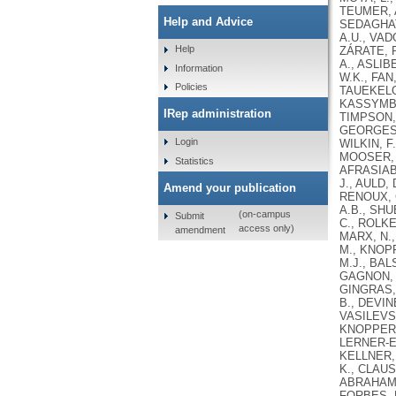
Help and Advice
Help
Information
Policies
IRep administration
Login
Statistics
Amend your publication
(on-campus
Submit
access only)
amendment