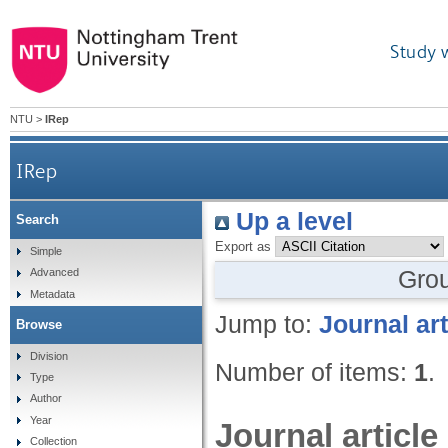
Study 
NTU
>
IRep
IRep
Up a level
Search
Export as
Simple
Gro
Advanced
Metadata
Jump to:
Journal art
Browse
Division
Number of items:
1
.
Type
Author
Year
Journal article
Collection