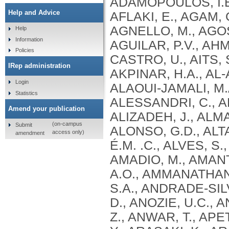
Help and Advice
Help
Information
Policies
IRep administration
Login
Statistics
Amend your publication
(on-campus
Submit
access only)
amendment