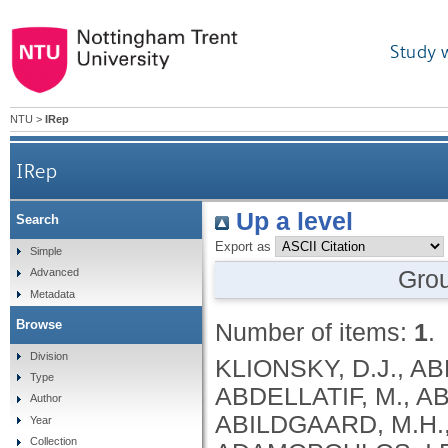
Study 
NTU
>
IRep
IRep
Up a level
Search
Export as
Simple
Gro
Advanced
Metadata
Browse
Number of items:
1
.
Division
KLIONSKY, D.J., ABDEL-AZIZ, A.K., ABDELFATAH, S., ABDELLATIF, M., ABDOLI, A., ABEL, S., ABELIOVICH, H., ABILDGAARD, M.H., ABUDU, Y.P., ACEVEDO-AROZENA, A., ADAMOPOULOS, I.E., ADELI, K., ADOLPH, T.E., ADORNETTO, A., AFLAKI, E., AGAM, G., AGARWAL, A., AGGARWAL, B.B., AGNELLO, M., AGOSTINIS, P., AGREWALA, J.N., AGROTIS, A., AGUILAR, P.V., AHMAD, S. .T., AHMED, Z.M., AHUMADA-CASTRO, U., AITS, S., AIZAWA, S., AKKOC, Y., AKOUMIANAKI, T., AKPINAR, H.A., AL-ABD, A.M., AL-AKRA, L., AL-GHARAIBEH, A., ALAOUI-JAMALI, M.A., ALBERTI, S., ALCOCER-GÓMEZ, E., ALESSANDRI, C., ALI, M., ALIM AL-BARI, M. .A., ALIWAINI, S., ALIZADEH, J., ALMACELLAS, E., ALMASAN, A., ALONSO, A., ALONSO, G.D., ALTAN-BONNET, N., ALTIERI, D.C., ÁLVAREZ, É.M. .C., ALVES, S., ALVES DA COSTA, C., ALZAHARNA, M.M., AMADIO, M., AMANTINI, C., AMARAL, C., AMBROSIO, S., AMER, A.O., AMMANATHAN, V., AN, Z., ANDERSEN, S.U., ANDRABI, S.A., ANDRADE-SILVA, M., ANDRES, A.M., ANGELINI, S., ANN, D., ANOZIE, U.C., ANSARI, M.Y., ANTAS, P., ANTEBI, A., ANTÓN, Z., ANWAR, T., APETOH, L., APOSTOLOVA, N., ARAKI, T., ARAKI, Y., ARASAKI, K., ARAÚJO, W.L., ARAYA, J., ARDEN, C., ARÉVALO, M.A., ARGUELLES, S., ARIAS, E., ARIKKATH, J., ARIMOTO, H., ARIOSA, A.R., ARMSTRONG-JAMES, D., ARNAUNÉ-PELLOQUIN, L., AROCA, A., ARROYO, D.S., ARSOV, I., ARTERO, R., ASARO, D.M.L., ASCHNER, M., ASHRAFIZADEH, M., ASHUR-FABIAN, O., ATANASOV, A.G., AU, A.K., AUBERGER, P., AUNER, H.W., AURELIAN, L., AUTELLI, R., AVAGLIANO, L., ÁVALOS, Y., AVEIC, S., AVELEIRA, C.A., AVIN-WITTENBERG, T., AYDIN, Y., AYTON, S., AYYADEVARA, S., AZZOPARDI, M., BABA, M., BACKER, J.M., BACKUES, S.K., BAE, D.H., BAE, O.N., BAE, S.H., BAEHRECKE, E.H., BAEK, A., BAEK, S.H., BAEK, S.H., BAGETTA, G., BAGNIEWSKA-ZADWORNA, A., BAI, H., BAI, J., BAI, X., BAI, Y., BAIRAGI, N., BAKSI, S., BALBI, T., BALDARI, C.T., BALDUINI, W., BALLABIO, A., BALLESTER, M., BALAZADEH, S., BALZAN, R., BANDOPADHYAY, R., BANERJEE, S., BANERJEE, S., BÁNRÉTI, Á., BAO, Y., BAPTISTA, M.S., BARACCA, A., BARBATI, C., BARGIELA, A., BARILÀ, D., BARLOW, P.G., BARMADA, S.J., BARREIRO, E., BARRETO, G.E., BARTEK, J., BARTEL, B., BARTOLOME, A., BARVE, G.R., BASAGOUDANAVAR, S.H., BASSHAM, D.C., BAST, R.C., BASU, A., BATOKO, H., BATTEN, I., BAULIEU, E.E., BAUMGARNER, B.L., BAYRY, J., BEALE, R., BEAU, I., BEAUMATIN, F., BECHARA, L.R.G., BECK, G.R., BEERS, M.F., BEGUN, J., BEHRENDS, C., BEHRENS, G.M.N., BEI, R., BEJARANO, E., BEL, S., BEHL, C., BELAID, A., BELGAREH-TOUZÉ, N., BELLAROSA, C., BELLEUDI, F., BELLÓ PÉREZ, M., BELLO-MORALES, R., BELTRAN, J.S.D.O., BELTRAN, S., BENBROOK, D.M., BENDORIUS, M., BENITEZ, B.A., BENITO-CUESTA, I., BENSALEM, J., BERCHTOLD, M.W., BEREZOWSKA, S., BERGAMASCHI, D., BERGAMI, M., BERGMANN, A., BERLIOCCHI, L., BERLIOZ-TORRENT, C., BERNARD, A., BERTHOUX, L., BESIRLI, C.G., BESTEIRO, S., BETIN, V.M., BEYAERT, R., BEZBRADICA, J.S., BHASKAR, K., BHATIA-KISSOVA, I., BHATTACHARYA, R., BHATTACHARYA, S., BHATTACHARYYA, S., BHUIYAN, M. .S., BHUTIA, S.K., BI, L., BI, X., BIDEN, T.J., BIJIAN, K., BILLES, V.A., BINART, N., BINCOLETTO, C., BIRGISDOTTIR, A.B., BJORKOY, G., BLANCO, G., BLAS-GARCIA, A., BLASIAK, J., BLOMGRAN, R., BLOMGREN, K., BLUM, J.S., BOADA-ROMERO, E., BOBAN, M., BOESZE-BATTAGLIA, K., BOEUF, P., BOLAND, B., BOMONT, P., BONALDO, P., BONAM, S.R., BONFILI, L., BONIFACINO, J.S., BOONE, B.A., BOOTMAN, M.D., BORDI, M., BORNER, C., BORNHAUSER, B.C., BORTHAKUR, G., BOSCH, J., BOSE, S., BOTANA, L.M., BOTAS, J., BOULANGER, C.M., BOULTON, M.E., BOURDENX, M., BOURGEOIS, B., BOURKE, N.M., BOUSQUET, G., BOYA, P., BOZHKOV, P.V., BOZI, L.H. .M., BOZKURT, T.O., BRACKNEY, D.E., BRANDTS, C.H., BRAUN, R.J., BRAUS, G.H., BRAVO-SAGUA, R., BRAVO-SAN PEDRO, J.M., BREST, P., BRINGER, M.A., BRIONES-HERRERA, A., BROADDUS, V. .C., BRODERSEN, P., BRO
Type
Author
Year
Collection