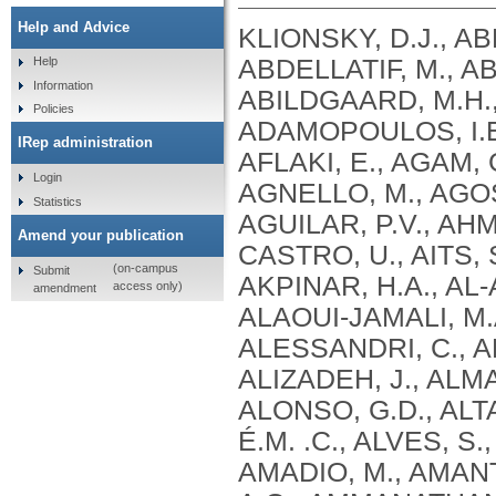
Help and Advice
KLIONSKY, D.J., ABDEL-AZIZ, A.K., ABDELFATAH, S., ABDELLATIF, M., ABDOLI, A., ABEL, S., ABELIOVICH, H., ABILDGAARD, M.H., ABUDU, Y.P., ACEVEDO-AROZENA, A., ADAMOPOULOS, I.E., ADELI, K., ADOLPH, T.E., ADORNETTO, A., AFLAKI, E., AGAM, G., AGARWAL, A., AGGARWAL, B.B., AGNELLO, M., AGOSTINIS, P., AGREWALA, J.N., AGROTIS, A., AGUILAR, P.V., AHMAD, S. .T., AHMED, Z.M., AHUMADA-CASTRO, U., AITS, S., AIZAWA, S., AKKOC, Y., AKOUMIANAKI, T., AKPINAR, H.A., AL-ABD, A.M., AL-AKRA, L., AL-GHARAIBEH, A., ALAOUI-JAMALI, M.A., ALBERTI, S., ALCOCER-GÓMEZ, E., ALESSANDRI, C., ALI, M., ALIM AL-BARI, M. .A., ALIWAINI, S., ALIZADEH, J., ALMACELLAS, E., ALMASAN, A., ALONSO, A., ALONSO, G.D., ALTAN-BONNET, N., ALTIERI, D.C., ÁLVAREZ, É.M. .C., ALVES, S., ALVES DA COSTA, C., ALZAHARNA, M.M., AMADIO, M., AMANTINI, C., AMARAL, C., AMBROSIO, S., AMER, A.O., AMMANATHAN, V., AN, Z., ANDERSEN, S.U., ANDRABI, S.A., ANDRADE-SILVA, M., ANDRES, A.M., ANGELINI, S., ANN, D., ANOZIE, U.C., ANSARI, M.Y., ANTAS, P., ANTEBI, A., ANTÓN, Z., ANWAR, T., APETOH, L., APOSTOLOVA, N., ARAKI, T., ARAKI, Y., ARASAKI, K., ARAÚJO, W.L., ARAYA, J., ARDEN, C., ARÉVALO, M.A., ARGUELLES, S., ARIAS, E., ARIKKATH, J., ARIMOTO, H., ARIOSA, A.R., ARMSTRONG-JAMES, D., ARNAUNÉ-PELLOQUIN, L., AROCA, A., ARROYO, D.S., ARSOV, I., ARTERO, R., ASARO, D.M.L., ASCHNER, M., ASHRAFIZADEH, M., ASHUR-FABIAN, O., ATANASOV, A.G., AU, A.K., AUBERGER, P., AUNER, H.W., AURELIAN, L., AUTELLI, R., AVAGLIANO, L., ÁVALOS, Y., AVEIC, S., AVELEIRA, C.A., AVIN-WITTENBERG, T., AYDIN, Y., AYTON, S., AYYADEVARA, S., AZZOPARDI, M., BABA, M., BACKER, J.M., BACKUES, S.K., BAE, D.H., BAE, O.N., BAE, S.H., BAEHRECKE, E.H., BAEK, A., BAEK, S.H., BAEK, S.H., BAGETTA, G., BAGNIEWSKA-ZADWORNA, A., BAI, H., BAI, J., BAI, X., BAI, Y., BAIRAGI, N., BAKSI, S., BALBI, T., BALDARI, C.T., BALDUINI, W., BALLABIO, A., BALLESTER, M., BALAZADEH, S., BALZAN, R., BANDOPADHYAY, R., BANERJEE, S., BANERJEE, S., BÁNRÉTI, Á., BAO, Y., BAPTISTA, M.S., BARACCA, A., BARBATI, C., BARGIELA, A., BARILÀ, D., BARLOW, P.G., BARMADA, S.J., BARREIRO, E., BARRETO, G.E., BARTEK, J., BARTEL, B., BARTOLOME, A., BARVE, G.R., BASAGOUDANAVAR, S.H., BASSHAM, D.C., BAST, R.C., BASU, A., BATOKO, H., BATTEN, I., BAULIEU, E.E., BAUMGARNER, B.L., BAYRY, J., BEALE, R., BEAU, I., BEAUMATIN, F., BECHARA, L.R.G., BECK, G.R., BEERS, M.F., BEGUN, J., BEHRENDS, C., BEHRENS, G.M.N., BEI, R., BEJARANO, E., BEL, S., BEHL, C., BELAID, A., BELGAREH-TOUZÉ, N., BELLAROSA, C., BELLEUDI, F., BELLÓ PÉREZ, M., BELLO-MORALES, R., BELTRAN, J.S.D.O., BELTRAN, S., BENBROOK, D.M., BENDORIUS, M., BENITEZ, B.A., BENITO-CUESTA, I., BENSALEM, J., BERCHTOLD, M.W., BEREZOWSKA, S., BERGAMASCHI, D., BERGAMI, M., BERGMANN, A., BERLIOCCHI, L., BERLIOZ-TORRENT, C., BERNARD, A., BERTHOUX, L., BESIRLI, C.G., BESTEIRO, S., BETIN, V.M., BEYAERT, R., BEZBRADICA, J.S., BHASKAR, K., BHATIA-KISSOVA, I., BHATTACHARYA, R., BHATTACHARYA, S., BHATTACHARYYA, S., BHUIYAN, M. .S., BHUTIA, S.K., BI, L., BI, X., BIDEN, T.J., BIJIAN, K., BILLES, V.A., BINART, N., BINCOLETTO, C., BIRGISDOTTIR, A.B., BJORKOY, G., BLANCO, G., BLAS-GARCIA, A., BLASIAK, J., BLOMGRAN, R., BLOMGREN, K., BLUM, J.S., BOADA-ROMERO, E., BOBAN, M., BOESZE-BATTAGLIA, K., BOEUF, P., BOLAND, B., BOMONT, P., BONALDO, P., BONAM, S.R., BONFILI, L., BONIFACINO, J.S., BOONE, B.A., BOOTMAN, M.D., BORDI, M., BORNER, C., BORNHAUSER, B.C., BORTHAKUR, G., BOSCH, J., BOSE, S., BOTANA, L.M., BOTAS, J., BOULANGER, C.M., BOULTON, M.E., BOURDENX, M., BOURGEOIS, B., BOURKE, N.M., BOUSQUET, G., BOYA, P., BOZHKOV, P.V., BOZI, L.H. .M., BOZKURT, T.O., BRACKNEY, D.E., BRANDTS, C.H., BRAUN, R.J., BRAUS, G.H., BRAVO-SAGUA, R., BRAVO-SAN PEDRO, J.M., BREST, P., BRINGER, M.A., BRIONES-HERRERA, A., BROADDUS, V. .C., BRODERSEN, P., BRO
Help
Information
Policies
IRep administration
Login
Statistics
Amend your publication
(on-campus
Submit
access only)
amendment