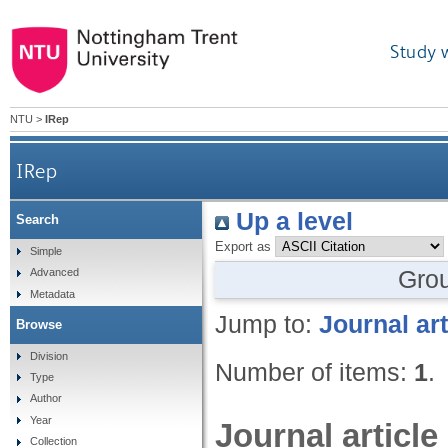
Study 
NTU
>
IRep
IRep
Up a level
Search
Export as
Simple
Gro
Advanced
Metadata
Jump to:
Journal art
Browse
Division
Number of items:
1
.
Type
Author
Year
Journal article
Collection