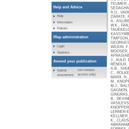
Help and Advice
Help
Information
Policies
IRep administration
Login
Statistics
Amend your publication
(on-campus
Submit
access only)
amendment