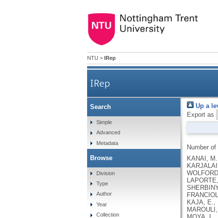
NTU
>
IRep
IRep
Up a le
Search
Export as
Simple
Advanced
Metadata
Number of
Browse
KANAI, M., ANDREWS, S.J., CORDIOLI, M., STEVENS, C., NEALE, B.M., DALY, M., GANNA, A., PATHAK, G.A., IWASAKI, A., KARJALAINEN, J., MEHTONEN, J., PIRINEN, M., CHWIALKOWSKA, K., TRANKIEM, A., BALACONIS, M.K., VEERAPEN, K., WOLFORD, B.N., AHMAD, H.F., ANDREWS, S., VON HOHENSTAUFEN PUOTI, K.A., BOER, C., BOUA, P.R., BUTLER-LAPORTE, G., CADILLA, C.L., CHWIAŁKOWSKA, K., COLOMBO, F., DOUILLARD, V., DUEKER, N., DUTTA, A.K., EL-SHERBINY, Y.M., ELTOUKHY, M.M., ESMAEELI, S., FAUCON, A., FAVE, M.J., CADENAS, I.F., FRANCESCATTO, M., FRANCIOLI, L., FRANKE, L., FUENTES, M., DURÁN, R.G., CABRERO, D.G., HARRY, E.N., JANSEN, P., SZENTPÉTERI, J.L., KAJA, E., KANAI, M., KIRK, C., KOUSATHANAS, A., KRIEGER, J.E., PATEL, S.K., LEMAÇON, A., LIMOU, S., LIÓ, P., MAROULI, E., MARTTILA, M.M., MEDINA-GÓMEZ, C., MICHAELI, Y., MIGEOTTE, I., MONDAL, S., MORENO-ESTRADA
Division
Type
Author
Year
Collection