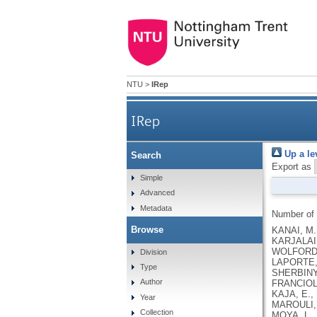
NTU
>
IRep
IRep
Up a le
Search
Export as
Simple
Advanced
Metadata
Number of
Browse
KANAI, M., ANDREWS, S.J., CORDIOLI, M., STEVENS, C., NEALE, B.M., DALY, M., GANNA, A., PATHAK, G.A., IWASAKI, A., KARJALAINEN, J., MEHTONEN, J., PIRINEN, M., CHWIALKOWSKA, K., TRANKIEM, A., BALACONIS, M.K., VEERAPEN, K., WOLFORD, B.N., AHMAD, H.F., ANDREWS, S., VON HOHENSTAUFEN PUOTI, K.A., BOER, C., BOUA, P.R., BUTLER-LAPORTE, G., CADILLA, C.L., CHWIAŁKOWSKA, K., COLOMBO, F., DOUILLARD, V., DUEKER, N., DUTTA, A.K., EL-SHERBINY, Y.M., ELTOUKHY, M.M., ESMAEELI, S., FAUCON, A., FAVE, M.J., CADENAS, I.F., FRANCESCATTO, M., FRANCIOLI, L., FRANKE, L., FUENTES, M., DURÁN, R.G., CABRERO, D.G., HARRY, E.N., JANSEN, P., SZENTPÉTERI, J.L., KAJA, E., KANAI, M., KIRK, C., KOUSATHANAS, A., KRIEGER, J.E., PATEL, S.K., LEMAÇON, A., LIMOU, S., LIÓ, P., MAROULI, E., MARTTILA, M.M., MEDINA-GÓMEZ, C., MICHAELI, Y., MIGEOTTE, I., MONDAL, S., MORENO-ESTRADA
Division
Type
Author
Year
Collection