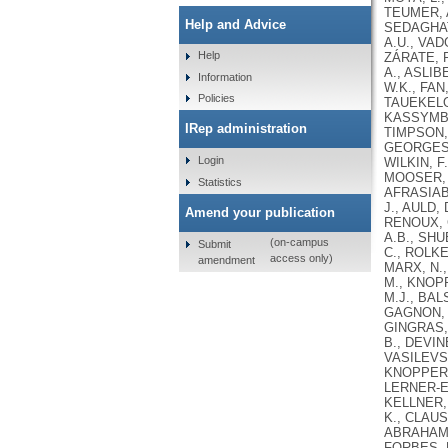
Help and Advice
Help
Information
Policies
IRep administration
Login
Statistics
Amend your publication
(on-campus
Submit
access only)
amendment