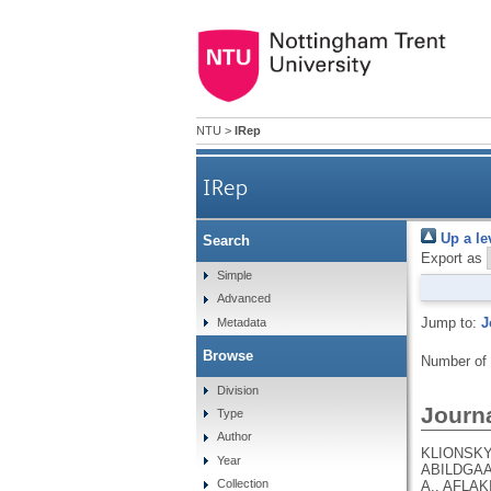
NTU
>
IRep
IRep
Up a le
Search
Export as
Simple
Advanced
Jump to:
J
Metadata
Browse
Number of
Division
Journa
Type
Author
KLIONSKY, D.J., ABDEL-AZIZ, A.K., ABDELFATAH, S., ABDELLATIF, M., ABDOLI, A., ABEL, S., ABELIOVICH, H., ABILDGAARD, M.H., ABUDU, Y.P., ACEVEDO-AROZENA, A., ADAMOPOULOS, I.E., ADELI, K., ADOLPH, T.E., ADORNETTO, A., AFLAKI, E., AGAM, G., AGARWAL, A., AGGARWAL, B.B., AGNELLO, M., AGOSTINIS, P., AGREWALA, J.N., AGROTIS, A., AGUILAR, P.V., AHMAD, S. .T., AHMED, Z.M., AHUMADA-CASTRO, U., AITS, S., AIZAWA, S., AKKOC, Y., AKOUMIANAKI, T., AKPINAR, H.A., AL-ABD, A.M., AL-AKRA, L., AL-GHARAIBEH, A., ALAOUI-JAMALI, M.A., ALBERTI, S., ALCOCER-GÓMEZ, E., ALESSANDRI, C., ALI, M., ALIM AL-BARI, M. .A., ALIWAINI, S., ALIZADEH, J., ALMACELLAS, E., ALMASAN, A., ALONSO, A., ALONSO, G.D., ALTAN-BONNET, N., ALTIERI, D.C., ÁLVAREZ, É.M. .C., ALVES, S., ALVES DA COSTA, C., ALZAHARNA, M.M., AMADIO, M., AMANTINI, C., AMARAL, C., AMBROSIO, S., AMER, A.O., AMMANATHAN, V., AN, Z., ANDERSEN, S.U., ANDRABI, S.A., ANDRADE-SILVA, M., ANDRES, A.M., ANGELINI, S., AN
Year
Collection