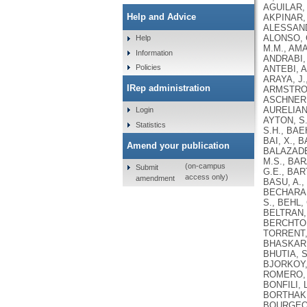
Help and Advice
Help
Information
Policies
IRep administration
Login
Statistics
Amend your publication
(on-campus
Submit
access only)
amendment