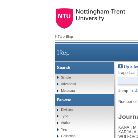
NTU
>
IRep
IRep
Up a le
Search
Export as
Simple
Advanced
Jump to:
J
Metadata
Browse
Number of
Division
Journa
Type
Author
KANAI, M., ANDREWS, S.J., CORDIOLI, M., STEVENS, C., NEALE, B.M., DALY, M., GANNA, A., PATHAK, G.A., IWASAKI, A., KARJALAINEN, J., MEHTONEN, J., PIRINEN, M., CHWIALKOWSKA, K., TRANKIEM, A., BALACONIS, M.K., VEERAPEN, K., WOLFORD, B.N., AHMAD, H.F., ANDREWS, S., VON HOHENSTAUFEN PUOTI, K.A., BOER, C., BOUA, P.R., BUTLER-LAPORTE, G., CADILLA, C.L., CHWIAŁKOWSKA, K., COLOMBO, F., DOUILLARD, V., DUEKER, N., DUTTA, A.K., EL-SHERBINY, Y.M., ELTOUKHY, M.M., ESMAEELI, S., FAUCON, A., FAVE, M.J., CADENAS, I.F., FRANCESCATTO, M., FRANCIOLI, L., FRANKE, L., FUENTES, M., DURÁN, R.G., CABRERO, D.G., HARRY, E.N., JANSEN, P., SZENTPÉTERI, J.L., KAJA, E., KANAI, M., KIRK, C., KOUSATHANAS, A., KRIEGER, J.E., PATEL, S.K., LEMAÇON, A., LIMOU, S., LIÓ, P., MAROULI, E., MARTTILA, M.M., MEDINA-GÓMEZ, C., MICHAELI, Y., MIGEOTTE, I., MONDAL, S., MORENO-ESTRADA
Year
Collection