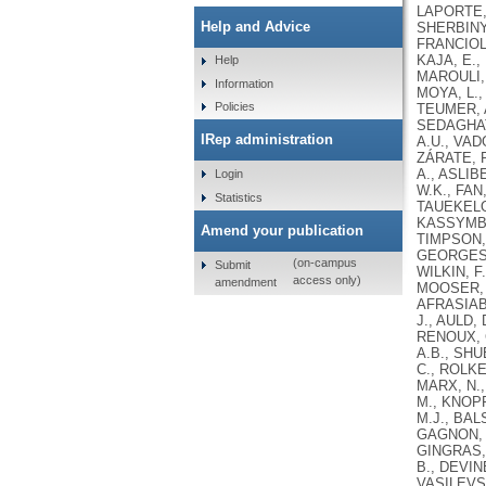
Help and Advice
Help
Information
Policies
IRep administration
Login
Statistics
Amend your publication
(on-campus
Submit
access only)
amendment