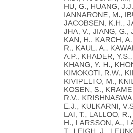
HU, G., HUANG, J.J.
IANNARONE, M., IBU
JACOBSEN, K.H., JA
JHA, V., JIANG, G.,
KAN, H., KARCH, A
R., KAUL, A., KAWA
A.P., KHADER, Y.S.,
KHANG, Y.-H., KHONE
KIMOKOTI, R.W., KIN
KIVIPELTO, M., KNI
KOSEN, S., KRAME
R.V., KRISHNASWAMI
E.J., KULKARNI, V.
LAI, T., LALLOO, R.
H., LARSSON, A., L
T., LEIGH, J., LEUNG, 