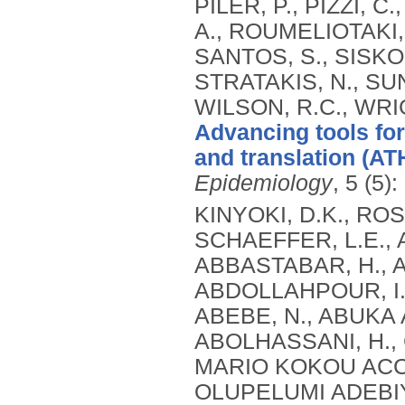
PILER, P., PIZZI, C
A., ROUMELIOTAKI, 
SANTOS, S., SISKO
STRATAKIS, N., SUN
WILSON, R.C., WRIG
Advancing tools fo
and translation (AT
Epidemiology
, 5 (5)
KINYOKI, D.K., ROSS, J.M., LAZZAR-ATWOOD, A., MUNRO, S.B., SCHAEFFER, L.E., ABBASALIZAD-FARHANGI, M., ABBASI, M., ABBASTABAR, H., ABDELALIM, A., ABDOLI, A., ABDOLLAHI, M., ABDOLLAHPOUR, I., SULIANKATCHI ABDULKADER, R., DEREJE ABEBE, N., ABUKA ABEBO, T., HUSSEIN ABEGAZ, K., ABOLHASSANI, H., GUIMARÃES ABREU, L., ABRIGO, M.R.M., MARIO KOKOU ACCROMBESSI, M., ACHARYA, D., ADABI, M., OLUPELUMI ADEBIYI, A., AKINKUNMI ADEDEJI, I., ADEKANMBI, V., MOSHOOD ADEOYE, A., ADETOKUNBOH, O.O., ADHAM, D., EMMANUEL ADUROJA, P., ADVANI, S.M., AFARIDEH, M., AGHAALI, M., AGRAWAL, A., AHMAD, T., AHMADI, K., AHMADI, S., BESHIR AHMED, M., AHMED, R., AJUMOBI, O., GENET AKAL, C., YIHUNIE AKALU, T., AKINYEMIJU, T., AKOMBI, B., AL-ALY, Z., ALAM, S., MELAK ALAMENE, G., ALANZI, T.M., ELIZABETH ALCALDE RABANAL, J., MELES ALEMA, N., ABDULQADIR ALI, B., ALI, M., ALIJANZADEH, M., ALINIA, C., ALIPOUR, V., ALIZADE, H., MOHAMED ALJUNID, S., ALMASI, A., ALMASI-HASHIANI, A., AL-MEKHLAFI, H.M., AL-RADDADI, R.M., ALTIRKAWI, K., ALVIS-GUZMAN, N., ALVIS-ZAKZUK, N.J., AMARE, A.T., KOFI AMEGAH, A., AMINI, S., AMINI RARANI, M., AMIRI, F., MAEVER LORECHE AMIT, A., HAMED ANBER, N., LILIANA ANDREI, C., ANSARI, F., ANSARI-MOGHADDAM, A., ALAMREW ANTENEH, Z., ANTONIO, C.A.T., ANTRIYANDARTI, E., ANVARI, D., ANWER, R., CHRISTOPHER YAW APPIAH, S., ARABLOO, J., ARAB-ZOZANI, M., MEBRAHTU ARAYA, E., AREFI, Z., AREMU, O., ÄRNLÖV, J., ARZANI, A., ASADI-ALIABADI, M., ASADI-POOYA, A.A., ASGARI, S., ASGHARI, B., FASIL ASHAGRE, A., ASRAT, A.A., ATAEINIA, B., TASEW ATALAY, H., DEBALKIE ATNAFU, D., MOH’D WAHBI ATOUT, M., AUSLOOS, M., AVOKPAHO, E.F.G.A., AWASTHI, A., PAULINA AYALA QUINTANILLA, B., AMOGRE AYANORE, M., ASMARE AYNALEM, Y.A., AZADMEHR, A., AZARI, S., AZARIAN, G., NIGUSSIE AZENE, Z., BABAEE, E., BADAWI, A., BADIYE, A.D., AMIN BAHRAMI, M., BAIG, A.A.A., BAKHTIARI, A., BAKKANNAVAR, S.M., BALAKRISHNAN, S., GELETO BALI, A., BANACH, M., CHANDRA BANIK, P., BARADARAN-SEYED, Z., GEBREEGZIABHER BARAKI, A., BARBOZA, M.A., WINFRIED BÄRNIGHAUSEN, T., BARUA, L., BASALEEM, H., BASU, S., BAYATI, M., TIRFIE BAYIH, M., WONDIFRAW BAYNES, H., BEDI, N., BEHZADIFAR, M., ALEMU BEKELE, Y., BENNETT, D.A., AJEMA BERBADA, D., BERHE, K., KIDANEMARIAM BERHE, A., BERMAN, A.E., BERNSTEIN, R.S., BHAGEERATHY, R., BHANDARI, D., BHARADWAJ, P., BHATTACHARJEE, N.V., BHATTACHARYYA, K., BIJANI, A., BIKBOV, B., BILANO, V., BILILIGN, N., SHAHDAAT BIN SAYEED, M., BIRARA, S., BINIAM BINIAM BIRHANE, M., KISHORE BISWAS, R., WORKNEH BITEW, Z., ANGAW BOGALE, K., BOHLOULI, S., RAO BOLLA, S., BOLOOR, A., BORZÌ, A.M., BORZOUEI, S., BRADY, O.J., LUIGI BRAGAZZI, N., BRAITHWAITE, D., IVANOVICH BRIKO, N., BRITTON, G., BUDHATHOKI, S.S., BURUGINA NAGARAJA, S., BUSSE, R., BUTT, Z.A., CAHUANA-HURTADO, L., ALBERTO CÁMERA, L., CAMPOS-NONATO, I.R., CANO, J., CAR, J., CÁRDENAS, R., CARRERO, J.J., CARVALHO, F., MAURICIO CASTALDELLI-MAIA, J., CASTAÑEDA-ORJUELA, C.A., CASTRO, F., CERIN, E., CHANSA, C., CHARAN, J., CHATTERJEE, P., KUMAR CHATTU, V., GOVIND CHAUHAN, B., REZA CHAVSHIN, A., CHEHRAZI, M., YITNA CHICHIABELLU, T., LEE CHIN, K., CHRISTOPHER, D