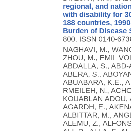
regional, and natio
with disability for 
188 countries, 1990
Burden of Disease 
800.
ISSN 0140-673
NAGHAVI, M., WANG, H., LOZANO, R., DAVIS, A., LIANG, X., ZHOU, M., EMIL VOLLSET, S., ABBASOGLU OZGOREN, A., ABDALLA, S., ABD-ALLAH, F., ABDEL AZIZ, M.I., FEREDE ABERA, S., ABOYANS, V., ABRAHAM, B., ABRAHAM, J.P., ABUABARA, K.E., ABUBAKAR, I., ABU-RADDAD, L.J., ME ABU-RMEILEH, N., ACHOKI, T., ADELEKAN, A., ADEMI, Z., ADOFO, K., KOUABLAN ADOU, A., ADSUAR, J.C., ÄRNLOV, J., ELISABET AGARDH, E., AKENA, D., AL KHABOURI, M.J., ALASFOOR, D., ALBITTAR, M., ANGEL ALEGRETTI, M., ALEMAN, A.V., ADERAW ALEMU, Z., ALFONSO-CRISTANCHO, R., ALHABIB, S., ALI, M.K., ALI, R., ALLA, F., AL LAMI, F., ALLEBECK, P., ALMAZROA, M.A., AL-SHAHI SALMAN, R., ALSHARIF, U., ALVAREZ, E., ALVIZ-GUZMAN, N., AMANKWAA, A.A., AMARE, A.T., AMELI, O., AMINI, H., AMMAR, W., ROSS ANDERSON, H., ANDERSON, B.O., ANTONIO, C.A.T., ANWARI, P., APFEL, H., ARGESEANU CUNNINGHAM, S., ARSIC ARSENIJEVIC, V.S., ARTAMAN, A., MASOUD ASAD, M., ASGHAR, R.J., ASSADI, R., ATKINS, L.S., ATKINSON, C., BADAWI, A., BAHIT, M.C., BAKFALOUNI, T., BALAKRISHNAN, K., BALALLA, S., BANERJEE, A., BARBER, R.M., BARKER-COLLO, S.L., BARQUERA, S., BARREGARD, L., BARRERO, L.H., BARRIENTOS-GUTIERREZ, T., BASU, A., BASU, S., OMAR BASULAIMAN, M., BEARDSLEY, J., BEDI, N., BEGHI, E., BEKELE, T., BELL, M.L., BENJET, C., BENNETT, D.A., BENSENOR, I.M., BENZIAN, H., BERTOZZI-VILLA, A., JIBAT BEYENE, T., BHALA, N., BHALLA, A., BHUTTA, Z.A., BIKBOV, B., BIN ABDULHAK, A., BIRYUKOV, S., BLORE, J.D., BLYTH, F.M., BOHENSKY, M.A., BORGES, G., BOSE, D., BOUFOUS, S., BOURNE, R.R., BOYERS, L.N., BRAININ, M., BRAUER, M., BRAYNE, C.E.G., BRAZINOVA, A., BREITBORDE, N., BRENNER, H., BRIGGS, A.D.M., BROWN, J.C., BRUGHA, T.S., BUCKLE, G.C., NGOC BUI, L., BUKHMAN, G., BURCH, M., RICARDO CAMPOS NONATO, I., CARABIN, H., CÁRDENAS, R., CARAPETIS, J., CARPENTER, D.O., CASO, V., CASTAÑEDA-ORJUELA, C.A., ESTANISLAO CASTRO, R., CATALÁ-LÓPEZ, F., CAVALLERI, F., CHANG, J.-C., CHARLSON, F.C., CHE, X., CHEN, H., CHEN, Y., SHENG CHEN, J., CHEN, Z., PEI-CHIA CHIANG, P., CHIMED-OCHIR, O., CHOWDHURY, R., CHRISTENSEN, H., CHRISTOPHI, C.A., CHUANG, T.-W., CHUGH, S.S., CIRILLO, M., COATES, M.M., EDGAR COFFENG, L., COGGESHALL, M.S., COHEN, A., COLISTRO, V., COLQUHOUN, S.M., COLOMAR, M., TRUMBULL COOPER, L., COOPER, C., COPPOLA, L.M., CORTINOVIS, M., COURVILLE, K., COWIE, B.C., CRIQUI, M.H., CRUMP, J.A., CUEVAS-NASU, L., DA COSTA LEITE, I., DABHADKAR, K.C., DANDONA, L., DANDONA, R., DANSEREAU, E., DARGAN, P.I., DAYAMA, A., DE LA CRUZ-GÓNGORA, V., DE LA VEGA, S.F., DE LEO, D., DEGENHARDT, L., DEL POZO-CRUZ, B., DELLAVALLE, R.P., DERIBE, K., DES JARLAIS, D.C., DESSALEGN, M., DEVEBER, G.A., DHARMARATNE, S.D., DHERANI, M., DIAZ-ORTEGA, J.-L., DIAZ-TORNE, C., DICKER, D., DING, E.L., DOKOVA, K., RAY DORSEY, E., DRISCOLL, T.R., DUAN, L., DUBER, H.C., DURRANI, A.M., EBEL, B.E., EDMOND, K.M., ELLENBOGEN, R.G., ELSHREK, Y., PETROVICH ERMAKOV, S., ERSKINE, H.E., ESHRATI, B., ESTEGHAMATI, A., ESTEP, K., FÜRST, T., FAHIMI, S., FAHRION, A.S., FARAON, E.J.A., FARZADFAR, F., FJ FAY, D., FEIGL, A.B., FEIGIN, V.L., MENDONCA FELICIO, M., FERESHTEHNEJAD, S.-M., FERNANDES, J.G., FERRARI, A.J., FLEMING, T.D., FOIGT, N., FOREMAN, K., FOROUZANFAR, M.H., FOWKES, F.G.R., FRA PALEO, U., FRANKLIN, R.C., FUTRAN, N.D., GAFFIKIN, L., GAMBASHIDZE, K., GBÈTOHO GANKPÉ, F., ARMANDO GARCÍA-GUERRA, F., CRISTINA GARCIA, A., GELEIJNSE, J.M.,