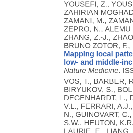
Mapping local patte
low- and middle-in
Nature Medicine
.
IS
VOS, T., BARBER, R
BIRYUKOV, S., BOLL
DEGENHARDT, L., DI
V.L., FERRARI, A.J
N., GUINOVART, C.
S.W., HEUTON, K.R.
LAURIE, E., LIANG