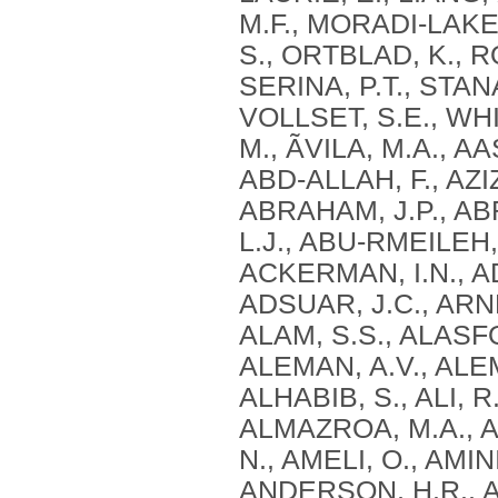
M.F., MORADI-LAKE
S., ORTBLAD, K., R
SERINA, P.T., STAN
VOLLSET, S.E., WHI
M., ÃVILA, M.A., A
ABD-ALLAH, F., AZIZ
ABRAHAM, J.P., AB
L.J., ABU-RMEILEH,
ACKERMAN, I.N., AD
ADSUAR, J.C., ARNL
ALAM, S.S., ALASFO
ALEMAN, A.V., ALE
ALHABIB, S., ALI, R
ALMAZROA, M.A., A
N., AMELI, O., AMI
ANDERSON, H.R., AN