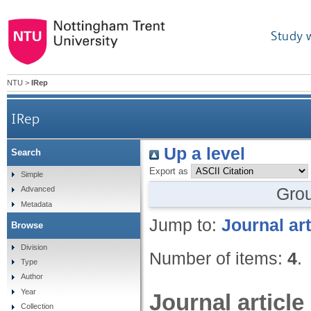
Study 
NTU
>
IRep
IRep
Up a level
Search
Export as
Simple
Gro
Advanced
Metadata
Jump to:
Journal art
Browse
Division
Number of items:
4
.
Type
Author
Year
Journal article
Collection