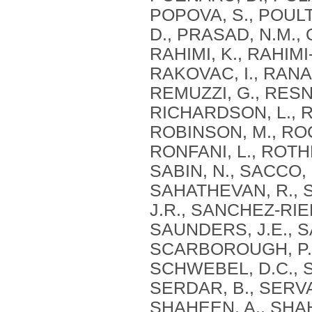
POPOVA, S., POUL
D., PRASAD, N.M., 
RAHIMI, K., RAHIM
RAKOVAC, I., RANA,
REMUZZI, G., RESNI
RICHARDSON, L., R
ROBINSON, M., ROC
RONFANI, L., ROTH
SABIN, N., SACCO, 
SAHATHEVAN, R., 
J.R., SANCHEZ-RIER
SAUNDERS, J.E., S
SCARBOROUGH, P.,
SCHWEBEL, D.C., S
SERDAR, B., SERVA
SHAHEEN, A., SHAH