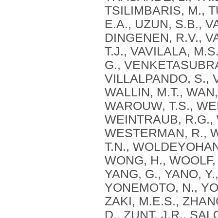
TSILIMBARIS, M., 
E.A., UZUN, S.B., 
DINGENEN, R.V., V
T.J., VAVILALA, M
G., VENKETASUBRA
VILLALPANDO, S., V
WALLIN, M.T., WAN,
WAROUW, T.S., WE
WEINTRAUB, R.G.,
WESTERMAN, R., WI
T.N., WOLDEYOHANN
WONG, H., WOOLF, A
YANG, G., YANO, Y.
YONEMOTO, N., YOON
ZAKI, M.E.S., ZHANG
D., ZUNT, J.R., SA