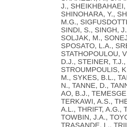
J., SHEIKHBAHAEI, 
SHINOHARA, Y., SHI
M.G., SIGFUSDOTTIR
SINDI, S., SINGH, J
SOLJAK, M., SONEJI
SPOSATO, L.A., SR
STATHOPOULOU, V.K
D.J., STEINER, T.J
STROUMPOULIS, K.
M., SYKES, B.L., T
N., TANNE, D., TAN
AO, B.J., TEMESGEN
TERKAWI, A.S., T
A.L., THRIFT, A.G.,
TOWBIN, J.A., TOYO
TRASANDE, L., TRIL