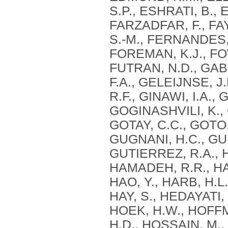
S.P., ESHRATI, B., 
FARZADFAR, F., FA
S.-M., FERNANDES, 
FOREMAN, K.J., FOW
FUTRAN, N.D., GAB
F.A., GELEIJNSE, J
R.F., GINAWI, I.A.,
GOGINASHVILI, K., 
GOTAY, C.C., GOTO,
GUGNANI, H.C., GUN
GUTIERREZ, R.A., 
HAMADEH, R.R., HA
HAO, Y., HARB, H.L
HAY, S., HEDAYATI, 
HOEK, H.W., HOFF
H.D., HOSSAIN, M., 