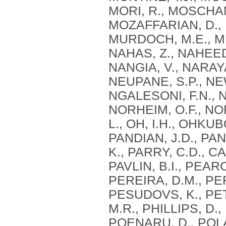
MORI, R., MOSCHAN
MOZAFFARIAN, D.,
MURDOCH, M.E., MU
NAHAS, Z., NAHEED,
NANGIA, V., NARAYA
NEUPANE, S.P., NE
NGALESONI, F.N., N
NORHEIM, O.F., N
L., OH, I.H., OHKUBO
PANDIAN, J.D., PAN
K., PARRY, C.D., CA
PAVLIN, B.I., PEAR
PEREIRA, D.M., PER
PESUDOVS, K., PET
M.R., PHILLIPS, D., 
POENARU, D., POLA