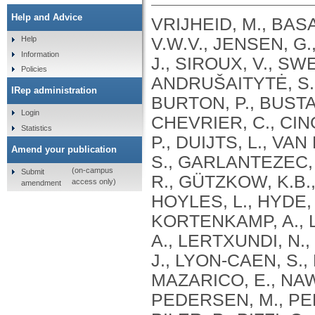
Help and Advice
VRIJHEID, M., BAS
V.W.V., JENSEN, G
Help
Information
J., SIROUX, V., S
Policies
ANDRUŠAITYTĖ, S.,
IRep administration
BURTON, P., BUSTA
Login
CHEVRIER, C., CING
Statistics
P., DUIJTS, L., V
Amend your publication
S., GARLANTEZEC,
(on-campus
Submit
R., GÜTZKOW, K.B.
access only)
amendment
HOYLES, L., HYDE, 
KORTENKAMP, A., L
A., LERTXUNDI, N.,
J., LYON-CAEN, S.,
MAZARICO, E., NAW
PEDERSEN, M., PER