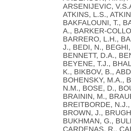
ARSENIJEVIC, V.S.A
ATKINS, L.S., ATKIN
BAKFALOUNI, T., B
A., BARKER-COLLO,
BARRERO, L.H., BA
J., BEDI, N., BEGHI
BENNETT, D.A., BE
BEYENE, T.J., BHAL
K., BIKBOV, B., ABD
BOHENSKY, M.A., B
N.M., BOSE, D., BO
BRAININ, M., BRAUE
BREITBORDE, N.J.,
BROWN, J., BRUGHA
BUKHMAN, G., BULL
CARDENAS, R., CAB