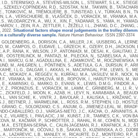
I.D., STERNISKO, A., STEVENS-WILSON, L., STEWART, S.L.K., STIEGER
., SZEKELY-COPÎNDEAN, R.D., SZOSTAK, N.M., TAKWIN, B., TATACHARI, 
E., TONKOVIĆ, M., TRÉMOLIÈRE, B., TUNSTEAD, L.V., TÜRKAN, B.N., T
N, L.A., VERSCHUERE, B., VLAŠIČEK, D., VORACEK, M., VRANKA, M.A.,
.S., WLODARCZYK, A., WU, X., XIN, F., YADANAR, S., YAMA, H., YAMAD
HAROV, I., ZEIN, R.A., ZETTLER, I., ŽEŽELJ, I.L., ZHANG, D.C., ZHANG,
,
2022.
Situational factors shape moral judgements in the trolley dilem
in a culturally diverse sample.
Nature Human Behaviour
.
ISSN 2397-3374
 GOLDENBERG, A., DORISON, C.A., MILLER, J.K., UUSBERG, A., LERNER,
 M., CAMPOS, O., EUDAVE, L., GRZECH, K., OZERY, D.H., JACKSON, E
 A.P., RANA, K., WILSON, J.P., ANTONIADI, M., DESAI, K., GIALITAKI, Z.
., OOSTERLINCK, M., PANTAZI, M., PILECKA, N., SZABELSKA, A., VAN S
.I., MARCU, G.M., AGADULLINA, E., ADAMKOVIČ, M., ROCZNIEWSKA, M
D, M., AHLGREN, L., PÖNTINEN, S., ADETULA, G.A., DURSUN, P., ARIN
KAIHE, I.L.G., DALGAR, I., AKKAS, H., MACAPAGAL, P.M., LEWIS, S., MET
.C., MOKADY, A., REGGEV, N., KURFALI, M.A., VASILEV, M.R., NOCK,
.F., VRANKA, M., KOHLOVÁ, M.B., ROPOVIK, I., HARUTYUNYAN, M., WA
E., KAMINSKI, G., MARKO, D., EVANS, K., LEWIS, D.M.G., FINDOR, A., L
LY, Z., PRONIZIUS, E., VORACEK, M., LAMM, C., GRINBERG, M., LI, R., V
C., ZICKFELD, J., MOON, K., AZAB, H., LEVY, N., KARABABA, A., BEAUD
.L., VAN SCHIE, K., VINTR, J., BAVOLAR, J., KALISKA, L., KRIŽANIĆ, 
.J., BEITNER, J., WARMELINK, L., ROSS, R.M., STEPHEN, I.D., HOSTLE
, GRANO, C., SOLORZANO, C.S., ANJUM, G., JIMENEZ-LEAL, W., BRAD
INDO-CABALLERO, O.J., VARGAS-NIETO, J.C., KÁCHA, O., ARVANITIS, A.
 Z., VILARES, I., PAVLACIC, J.M., KUNST, J.R., TAMNES, C.K., VON BA
COVA, M., KAČMÁR, P., SCHRÖTTER, J., RAHAL, R.-M., COHEN, N., MO
, M.A., ESTEBAN-SERNA, C., CALIN-JAGEMAN, R.J., KRAFNICK, A.J., ŠT
R., MARTONČIK, M., OČOVAJ, S.B., ŠAKAN, D., KUZMINSKA, A.O., DJORDJ
 A., LAZAREVIC, L.B., MANLEY, H., RICAURTE, D.Z., MONTEIRO, R.P.,