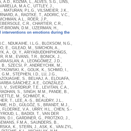
A.D., KOZMA, L., ALVES, S.G., LINS,
 VARELLA, M.A.C., UTTLEY, J.,
, MATURAN, P.L.G., VILSMEIER, J.K.,
ARD, A., RADTKE, T., ADORIC, V.C.,
ICHMAN, A.L., RÖER, J.P.,
EBERSOLE, C.R., CHARTIER, C.R.,
GHT-BROWN, D.M., IJZERMAN, H.,
al interventions on emotions during the
N.C., NDUKAIHE, I.L.G., BLOXSOM, N.G.,
NO, E., GILEAD, M., SIMCHON, A.,
YK, A., QI, Y., ARIYABUDDHIPHONGS,
 R.M., EVANS, T.R., BONICK, J.,
KARAASLAN, A., LEONGÓMEZ, J.D.,
B., SZECSI, P., ANDREYCHIK, M.,
ZYKOWSKI, K., GOLIK, K., SCHMID, I.,
G.M., STEPHEN, I.D., LU, J.G.,
, AZOUAGHE, S., BELHAJ, A., ELOUAFA,
 BARBA-SÁNCHEZ, A.E., GONZÁLEZ-
, V., SVERDRUP, T.E., LEVITAN, C.A.,
PRADHAN, S., SINGH, M.M., PANDE, B.,
KETTLE, M., SCHMIDT, K.,
, T., LEE, A.-S., BEAUDRY, J.L.,
WE, H.D., GÜLGÖZ, S., BRANDT, M.J.,
 FLOERKE, V.A., URRY, H.L., CHEN, S.-
YROUD, L., BADIDI, T., VAN DER
RIN, D.I., GARDINER, G., PROTZKO, J.,
GEMANS, F.M.A., SAUNDERS, B.,
SKA, K., STERN, J., ASK, K., VAN ZYL,