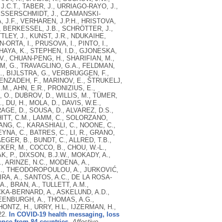
J.C.T., TABER, J., URRIAGO-RAYO, J.,
 MESSERSCHMIDT, J., CZAMANSKI-
, J.F., VERHAREN, J.P.H., HRISTOVA,
., BERKESSEL, J.B., SCHRÖTTER, J.,
TTLEY, J., KUNST, J.R., NDUKAIHE,
IN-ORTA, I., PRUSOVA, I., PINTO, I.,
, IHAYA, K., STEPHEN, I.D., GJONESKA,
., CHUAN-PENG, H., SHARIFIAN, M.,
UM, G., TRAVAGLINO, G.A., FELDMAN,
A., BIJLSTRA, G., VERBRUGGEN, F.,
NENZADEH, F., MARINOV, E., ŠTRUKELJ,
M., AHN, E.R., PRONIZIUS, E.,
 O., DUBROV, D., WILLIS, M., TÜMER,
, DU, H., MOLA, D., DAVIS, W.E.,
RAGE, D., SOUSA, D., ALVAREZ, D.S.,
HITT, C.M., LAMM, C., SOLORZANO,
NG, C., KARASHIALI, C., NOONE, C.,
YNA, C., BATRES, C., LI, R., GRANO,
AEGER, B., BUNDT, C., ALLRED, T.B.,
KER, M., COCCO, B., CHOU, W.-L.,
K, P., DIXSON, B.J.W., MOKADY, A.,
., ARINZE, N.C., MODENA, A.,
.J., THEODOROPOULOU, A., JURKOVIĆ,
IRA, A., SANTOS, A.C., DE LA ROSA-
, BRAN, A., TULLETT, A.M.,
CKA-BERNARD, A., ASKELUND, A.D.,
REENBURGH, A., THOMAS, A.G.,
HONTZ, H., URRY, H.L., IJZERMAN, H.,
22.
In COVID-19 health messaging, loss
ence from 84 countries.
Affective