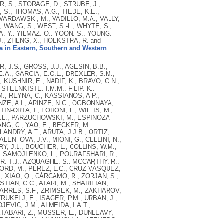
, S., STORAGE, D., STRUBE, J.,
S., THOMAS, A.G., TIEDE, K.E.,
WARDAWSKI, M., VADILLO, M.A., VALLY,
 WANG, S., WEST, S.-L., WHYTE, S.,
A, Y., YILMAZ, O., YOON, S., YOUNG,
 J., ZHENG, X., HOEKSTRA, R. and
ma in Eastern, Southern and Western
 J.S., GROSS, J.J., AGESIN, B.B.,
.A., GARCIA, E.O.L., DREXLER, S.M.,
, KUSHNIR, E., NADIF, K., BRAVO, O.N.,
TEENKISTE, I.M.M., FILIP, K.,
., REYNA, C., KASSIANOS, A.P.,
ZE, A.I., ARINZE, N.C., OGBONNAYA,
IN-ORTA, I., FORONI, F., WILLIS, M.,
 N.L., PARZUCHOWSKI, M., ESPINOZA
NG, C., YAO, E., BECKER, M.,
ANDRY, A.T., ARUTA, J.J.B., ORTIZ,
ALENTOVA, J.V., MIONI, G., CELLINI, N.,
RY, J.L., BOUCHER, L., COLLINS, W.M.,
V., SAMOJLENKO, L., POURAFSHARI, R.,
R, T.J., AZOUAGHE, S., MCCARTHY, R.,
FORD, M., PÉREZ, L.C., CRUZ VÁSQUEZ,
, XIAO, Q., CÁRCAMO, R., ZORJAN, S.,
STIAN, C.C., ATARI, M., SHARIFIAN,
DARRES, S.F., ZRIMSEK, M., ZAKHAROV,
RUKELJ, E., ISAGER, P.M., URBAN, J.,
EVIC, J.M., ALMEIDA, I.A.T.,
 ETABARI, Z., MUSSER, E., DUNLEAVY,