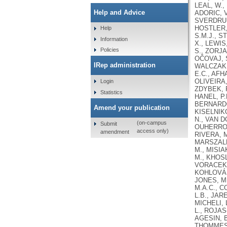
LEAL, W.,
Help and Advice
ADORIC, V
SVERDRUP,
HOSTLER, 
Help
S.M.J., 
Information
X., LEWIS
Policies
S., ZORJA
OČOVAJ, S
IRep administration
WALCZAK, 
E.C., AFH
OLIVEIRA,
Login
ZDYBEK, P
Statistics
HANEL, P.
BERNARDO
Amend your publication
KISELNIKO
N., VAN D
(on-campus
Submit
OUHERROU,
access only)
amendment
RIVERA, M
MARSZALEK
M., MISIA
M., KHOSL
VORACEK,
KOHLOVÁ,
JONES, M.
M.A.C., C
L.B., JAR
MICHELI, 
L., ROJAS
AGESIN, B
THOMMESEN