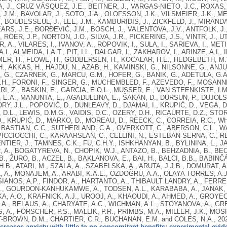
, J., CRUZ VÁSQUEZ, J.E., BEITNER, J., VARGAS-NIETO, J.C., ROXAS, 
 J.M., BAVOLAR, J., SOTO, J.A., OLOFSSON, J.K., VILSMEIER, J.K.,
, BOUDESSEUL, J., LEE, J.M., KAMBURIDIS, J., ZICKFELD, J., MIRANDA
ARS, J.E., ĐORĐEVIĆ, J.M., BOSCH, J., VALENTOVA, J.V., ANTFOLK, J
, RÖER, J.P., NORTON, J.O., SILVA, J.R., PICKERING, J.S., VINTR, J., U
ER, A., VILARES, I., IVANOV, A., ROPOVIK, I., SULA, I., SARIEVA, I., MET
I., ALMEIDA, I.A.T., PIT, I.L., DALGAR, I., ZAKHAROV, I., ARINZE, A.I.
ER, H., FLOWE, H., GODBERSEN, H., KOCALAR, H.E., HEDGEBETH, M.V
., AKKAS, H., HAJDU, N., AZAB, H., KAMINSKI, G., NILSONNE, G., ANJ
, G., CZARNEK, G., MARCU, G.M., HOFER, G., BANIK, G., ADETULA, G.
.H., FORONI, F., SINGER, G., MUCHEMBLED, F., AZEVEDO, F., MOSAN
RI, Z., BASKIN, E., GARCIA, E.O.L., MUSSER, E., VAN STEENKISTE, I.M.
E.A., MANUNTA, E., AGADULLINA, E., ŠAKAN, D., DURSUN, P., DUJOLS,
RY, J.L., POPOVIĆ, D., DUNLEAVY, D., DJAMAI, I., KRUPIĆ, D., VEGA, D.
D.L., LEWIS, D.M.G., VAIDIS, D.C., OZERY, D.H., RICAURTE, D.Z., STO
., KRUPIĆ, D., MARKO, D., MOREAU, D., REECK, C., CORREIA, R.C., W
 BASTIAN, C.C., SUTHERLAND, C.A., OVERKOTT, C., ABERSON, C.L., WA
 PICCIOCCHI, C., KARAARSLAN, C., CELLINI, N., ESTEBAN-SERNA, C., RE
NTIER, J., TAMNES, C.K., FU, C.H.Y., ISHKHANYAN, B., BYLININA, L., J
A., BOGATYREVA, N., CHOPIK, W.J., ANTAZO, B., BEHZADNIA, B., BEC
., ŽURO, B., ACZEL, B., BAKLANOVA, E., BAI, H., BALCI, B.B., BABINČÁ
.B., ATARI, M., SZALA, A., SZABELSKA, A., ARUTA, J.J.B., DOMURAT, A
 A., MONAJEM, A., ARABI, K.A.E., ÖZDOĞRU, A.A., OLAYA TORRES, A
SIANOS, A.P., FINDOR, A., HARTANTO, A., THIBAULT LANDRY, A., FERRE
, GOURDON-KANHUKAMWE, A., TODSEN, A.L., KARABABA, A., JANAK, A.
, A.O., KRAFNICK, A.J., UROOJ, A., KHAOUDI, A., AHMED, A., GROYE
A., BELAUS, A., CHARYATE, A.C., WICHMAN, A.L., STOYANOVA, A., G
, A., FORSCHER, P.S., MALLIK, P.R., PRIMBS, M.A., MILLER, J.K., MOS
-BROWN, D.M., CHARTIER, C.R., BUCHANAN, E.M. and COLES, N.A.,
20
creases anxiety with little-to-no concomitant benefits: experimental evid