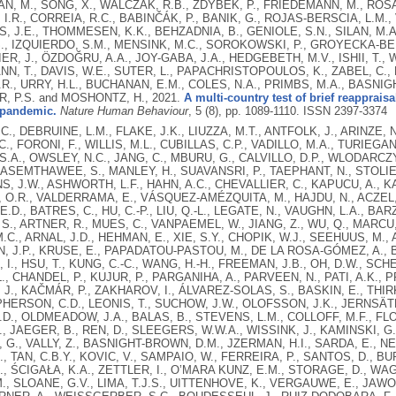
, M., SONG, X., WALCZAK, R.B., ZDYBEK, P., FRIEDEMANN, M., ROSA, 
, I.R., CORREIA, R.C., BABINČÁK, P., BANIK, G., ROJAS-BERSCIA, L.M.,
 J.E., THOMMESEN, K.K., BEHZADNIA, B., GENIOLE, S.N., SILAN, M.A.
., IZQUIERDO, S.M., MENSINK, M.C., SOROKOWSKI, P., GROYECKA-BERN
R, J., ÖZDOĞRU, A.A., JOY-GABA, J.A., HEDGEBETH, M.V., ISHII, T., W
, T., DAVIS, W.E., SUTER, L., PAPACHRISTOPOULOS, K., ZABEL, C., 
.R., URRY, H.L., BUCHANAN, E.M., COLES, N.A., PRIMBS, M.A., BASNI
, P.S. and MOSHONTZ, H.,
2021.
A multi-country test of brief reapprais
pandemic.
Nature Human Behaviour
, 5 (8), pp. 1089-1110.
ISSN 2397-3374
C., DEBRUINE, L.M., FLAKE, J.K., LIUZZA, M.T., ANTFOLK, J., ARINZE, 
C., FORONI, F., WILLIS, M.L., CUBILLAS, C.P., VADILLO, M.A., TURIEGA
S.A., OWSLEY, N.C., JANG, C., MBURU, G., CALVILLO, D.P., WLODARCZ
ASEMTHAWEE, S., MANLEY, H., SUAVANSRI, P., TAEPHANT, N., STOLIER,
, J.W., ASHWORTH, L.F., HAHN, A.C., CHEVALLIER, C., KAPUCU, A., 
O.R., VALDERRAMA, E., VÁSQUEZ-AMÉZQUITA, M., HAJDU, N., ACZEL, 
.D., BATRES, C., HU, C.-P., LIU, Q.-L., LEGATE, N., VAUGHN, L.A., BAR
S., ARTNER, R., MUES, C., VANPAEMEL, W., JIANG, Z., WU, Q., MARCU, 
M.C., ARNAL, J.D., HEHMAN, E., XIE, S.Y., CHOPIK, W.J., SEEHUUS, M.
N, J.P., KRUSE, E., PAPADATOU-PASTOU, M., DE LA ROSA-GÓMEZ, A.,
I., HSU, T., KUNG, C.-C., WANG, H.-H., FREEMAN, J.B., OH, D.W., SCHEI
., CHANDEL, P., KUJUR, P., PARGANIHA, A., PARVEEN, N., PATI, A.K., 
J., KAČMÁR, P., ZAKHAROV, I., ÁLVAREZ-SOLAS, S., BASKIN, E., THIR
ERSON, C.D., LEONIS, T., SUCHOW, J.W., OLOFSSON, J.K., JERNSÄTHER
D., OLDMEADOW, J.A., BALAS, B., STEVENS, L.M., COLLOFF, M.F., FLO
, JAEGER, B., REN, D., SLEEGERS, W.W.A., WISSINK, J., KAMINSKI, G.,
, G., VALLY, Z., BASNIGHT-BROWN, D.M., JZERMAN, H.I., SARDA, E., NE
., TAN, C.B.Y., KOVIC, V., SAMPAIO, W., FERREIRA, P., SANTOS, D., BU
., ŚCIGAŁA, K.A., ZETTLER, I., O’MARA KUNZ, E.M., STORAGE, D., WA
., SLOANE, G.V., LIMA, T.J.S., UITTENHOVE, K., VERGAUWE, E., JAWOR