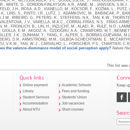
ÖRNER, A., WEISSGERBER, S.C., BOUDESSEUL, J., RUIZ-DODOBARA, F., 
R., WHITE, D., GORDON-FINLAYSON, A.R., ANNE, M., JANSSEN, S.M.J., 
KFELD, J.H., ROSA, A.D., VIANELLO, M., KOCSOR, F., KOZMA, L., PUTZ, 
A., LINS, S., PINTO, I.R., LUTZ, J., ADAMKOVIC, M., BABINCAK, P., BAN
.J.W., RIBEIRO, G., PETERS, K., STEFFENS, N.K., TAN, K.W., THORST
 VALENTOVA, J.V., VARELLA, M.A.C., CORRAL-FRÍAS, N.S., FRÍAS-ARME
, M., FROHLICH, B., LIN, H., INZLICHT, M., ALAEI, R., RULE, N.O., LAM
, GIOLLA, E.M., AKGOZ, A., ÖZDOĞRU, A.A., CRAWFORD, M.T., BENNETT
 MILLER, J.K., DUNHAM, Y., YANG, X., ALPER, S., BORRAS-GUEVARA, M.L.
NBERG, D.R., ARMSTRONG, M.M., GILBOA-SCHECHTMAN, E., MCCARTHY, 
, V.K.M., YAN, W.-J., CARVALHO, L., FORSCHER, P.S., CHARTIER, C.R
oes the valence–dominance model of social perception apply?
Nature Hu
This list was
Quick links
Conne
Keep up
Online payment
Academic Schools
Library
Fees and funding
Student Services
Students' Union
Accommodation
Job vacancies
About NTU
Short courses
Searc