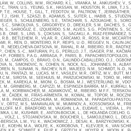
 LAW, W., COLLINS, W.M., RICHARD, K.L., VRANKA, M., ANKUSHEV, V., S
.C., TRAN, U.S., YEUNG, S.K., HASSAN, W., HOUSTON, R., LIMA, T.J.S.
 T.E., HOUSE, T., GILL, T., FEDOTOV, M., PALTROW, T., JERNSÄTHER
T.J., ISHII, T., SZASZI, B., ADAMUS, S., SUTER, L., HABIB, S., STUD
STIEGER, S., SCHULENBERG, S.E., TATACHARI, S., AZOUAGHE, S., SO
, S.C., SINKOLOVA, S., GRIGORYEV, D., DREXLER, S.M., DACHES, S., 
N, S., SARIOĞUZ, E., IZQUIERDO, S.M., ALVES, S.G., PÖNTINEN, S., S
.B., ONIE, S., LINS, S., ÇOKSAN, S., SACAKLI, A., RUIZ-FERNÁNDEZ, 
R.B., BETLEHEM, R., VILAR, R., CÁRCAMO, R., ROSS, R.M., MCCARTH
AMI, R., REN, D., MONTEIRO, R.P., REIPS, U.-D., REGGEV, N., CALIN-J
 R., NEDELCHEVA-DATSOVA, M., RAHAL, R.-M., RIBEIRO, R.R., RADTKE,
., CHEN, S.-C., MATURAN, P.L.G., PERILLO, J.T., ISAGER, P.M., KAČMÁ
H.P., FORBES, P.A.G., ARRIAGA, P., PARIS, B., PAPACHRISTOPOULOS, K
, M., CAMPOS, O., BRAVO, O.N., GALINDO-CABALLERO, O.J., OGBONN
VA, N., SIMONOVIC, N., COHEN, N., NOCK, N.L., JOHANNES, N., ALBA
OREN, N., SUNAMI, N., RACHEV, N.R., MAJEED, N.M., SCHMIDT, N.-D., N
 N., PANTAZI, M., LUCAS, M.Y., VASILEV, M.R., ORTIZ, M.V., BUTT, M.
.C.M., SIROTA, M., SEEHUUS, M., PARZUCHOWSKI, M., TORO, M., HRI
, M., KAREKLA, M., MIONI, G., BOSMA, M.J., WESTERLUND, M., VDOVI
K, M., GRINBERG, M., CAPIZZI, M., ESPINOZA BARRÍA, M.F., KURFALI,
A, M., KORBMACHER, M., ADAMKOVIČ, M., RIBEIRO, M.F.F., TERSKOVA
 M., ČADEK, M., FRÍAS-ARMENTA, M., KOWAL, M., TOPOR, M., ROCZN
 M.B., PARUZEL-CZACHURA, M., ROMANOVA, M., PAPADATOU-PASTOU, M
V., ORTIZ, M.S., MANAVALAN, M., MUMINOV, A., KOSSOWSKA, M., FR
OLLOFF, M.F., BRADFORD, M., VAUGHN, L.A., EUDAVE, L., VIEIRA, L., P
EMKA, L.M., KUSHNIR, E., ANTON-BOICUK, L., DE HOLANDA COELHO, G.L
L., VOLZ, L., STOJANOVSKA, M., BOUCHER, L., SAMOJLENKO, L., DELG
-BERSCIA, L.M., YU, K., WACHOWICZ, J., DESAI, K., BARZYKOWSKI, K.,
.E., KOEHN, M.A., WOLFE, K., KOROBOVA, T., KLEVJER, K., VAN SCHIE
, K.K., SCHMIDT, K., FILIP, K., GRZECH, K., HOYER, K., MOON, K., RA