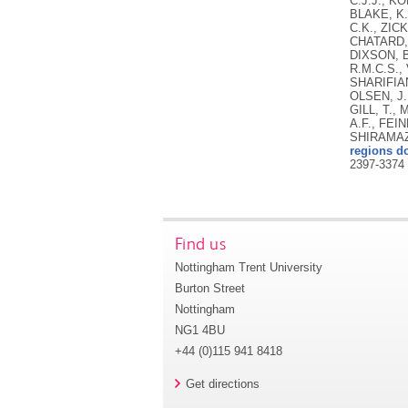
C.J.J., K
BLAKE, K.
C.K., ZIC
CHATARD, 
DIXSON, B
R.M.C.S.,
SHARIFIAN
OLSEN, J.
GILL, T.,
A.F., FEI
SHIRAMAZU
regions d
2397-3374
Find us
Nottingham Trent University
Burton Street
Nottingham
NG1 4BU
+44 (0)115 941 8418
Get directions