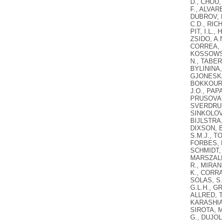
D., CHOU,
F., ALVAR
DUBROV, D
C.D., RIC
PIT, I.L.
ZSIDO, A.
CORREA, P
KOSSOWSKA
N., TABER
BYLININA,
GJONESKA,
BOKKOUR, 
J.O., PAP
PRUSOVA, 
SVERDRUP,
SINKOLOVA
BIJLSTRA,
DIXSON, B
S.M.J., T
FORBES, P
SCHMIDT,
MARSZALEK
R., MIRAN
K., CORRA
SOLAS, S.A
G.L.H., G
ALLRED, T
KARASHIAL
SIROTA, M
G., DUJOL