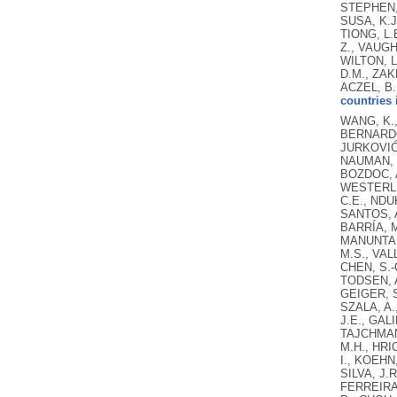
STEPHEN, 
SUSA, K.J
TIONG, L.
Z., VAUGH
WILTON, L
D.M., ZAK
ACZEL, B.
countries 
WANG, K.,
BERNARDO,
JURKOVIĆ,
NAUMAN, R
BOZDOC, A
WESTERLUN
C.E., NDU
SANTOS, A
BARRÍA, M
MANUNTA, 
M.S., VAL
CHEN, S.-
TODSEN, A
GEIGER, S
SZALA, A.
J.E., GAL
TAJCHMAN,
M.H., HRI
I., KOEHN
SILVA, J.
FERREIRA,