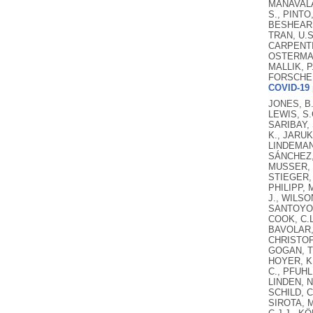
MANAVALAN
S., PINTO
BESHEARS,
TRAN, U.S
CARPENTIE
OSTERMANN
MALLIK, P
FORSCHER
COVID-19 
JONES, B.
LEWIS, S.
SARIBAY, 
K., JARUK
LINDEMANS
SÁNCHEZ, 
MUSSER, E
STIEGER, 
PHILIPP, 
J., WILSO
SANTOYO, 
COOK, C.L
BAVOLAR, 
CHRISTOPH
GOGAN, T.
HOYER, K.
C., PFUHL
LINDEN, N
SCHILD, C
SIROTA, M