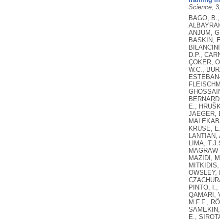
Science
, 
BAGO, B.,
ALBAYRAK-
ANJUM, G.
BASKIN, E
BILANCINI
D.P., CAR
ÇOKER, O.
W.C., BUR
ESTEBAN-S
FLEISCHMA
GHOSSAINY
BERNARD, 
E., HRUŠKA
JAEGER, B
MALEKABAD
KRUSE, E.
LANTIAN, A
LIMA, T.J.
MAGRAW-MI
MAZIDI, M
MITKIDIS,
OWSLEY, 
CZACHURA,
PINTO, I.
QAMARI, V
M.F.F., R
SAMEKIN, 
E., SIROT