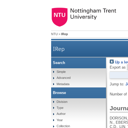
NTU
>
IRep
IRep
Up a le
Search
Export as
Simple
Advanced
Jump to:
J
Metadata
Browse
Number of
Division
Journa
Type
Author
DORISON, 
Year
N., EBERS
Collection
C.D., LIN,