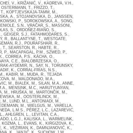
CHEI, V., KRIŽANIĆ, V., KADREVA, V.H.,
, OSTERMANN, T., FRIZZO, T.,
, T., KOPTJEVSKAJA-TAMM, M.,
ZINSKA, A., STOJANOVSKA, D., JANSSEN,
ROKOWSKI, P., SOROKOWSKA, A., SONG,
GENIOLE, S.N., VRAČAR, S., MASSONI,
OLAS, S., ORDOÑEZ-RIAÑO, S.,
S., GEIGER, S.J., FATAHMODARES, S.,
Y, R., BALLANTYNE, T., WESTGATE,
AGEMAN, R.J., POURAFSHARI, R.,
 T., SEARSTON, R., HABTE, R.,
R, P., MACAPAGAL, P.M., SZWED, P.,
., CORREA, P.S., KÁCHA, O.,
AYA, C.E., BIALOBRZESKA, O.,
YRAK-AYDEMIR, N., SAY, N., TORUNSKY,
ADIF, K., CORRAL-FRÍAS, N.S.,
M., KABIR, M., MUDA, R., TEJADA
COVA, M., MALDONADO, M.A.,
C, M., BIALEK, M., SILAN, M.A., ANNE,
 M.A., MENSINK, M.C., HARUTYUNYAN,
, M., HRUŠKA, M., MARTONČIK, M.,
IEWSKA, M., OOSTERLINCK, M.,
., LUND, M.L., ANTONIADI, M.,
IEDEMANN, M., WIELGUS, M., VARELLA,
INEDA, L.M.S., PÉREZ, L.C., LAZAREVIC,
., AHLGREN, L., LEVITAN, C.A.,
ADO, L.G.J., KALISKA, L., WARMELINK,
 KOZMA, L., EVANS, K., KIRGIZOVA, K.,
, K., VEZIRIAN, K., DAMNJANOVIĆ, K.,
NA, K., JANJIĆ, K., SUCHOW, J.W.,