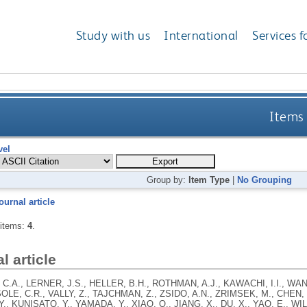
Study with us
International
Services f
Items 
vel
Group by:
Item Type
|
No Grouping
ournal article
 items:
4
.
l article
C.A., LERNER, J.S., HELLER, B.H., ROTHMAN, A.J., KAWACHI, I.I., WANG
OLE, C.R., VALLY, Z., TAJCHMAN, Z., ZSIDO, A.N., ZRIMSEK, M., CHEN, Z
 Y., KUNISATO, Y., YAMADA, Y., XIAO, Q., JIANG, X., DU, X., YAO, E., W