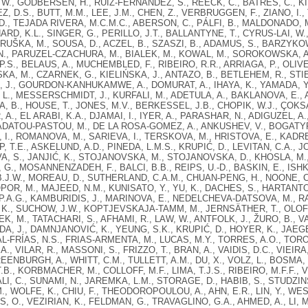
 W., GODBERSEN, H., RUIZ-FERNÁNDEZ, S., REECK, C., BATRES, C., K
EZ, D.S., BUTT, M.M., LEE, J.M., CHEN, Z., VERBRUGGEN, F., ZIANO, I.
., TEJADA RIVERA, M.C.M.C., ABERSON, C., PÁLFI, B., MALDONADO, M
HARD, K.L., SINGER, G., PERILLO, J.T., BALLANTYNE, T., CYRUS-LAI, W.
, HRUŠKA, M., SOUSA, D., ACZEL, B., SZASZI, B., ADAMUS, S., BARZYKOW
N., PARUZEL-CZACHURA, M., BIALEK, M., KOWAL, M., SOROKOWSKA, A., 
.S., BELAUS, A., MUCHEMBLED, F., RIBEIRO, R.R., ARRIAGA, P., OLIVE
, M., CZARNEK, G., KIELIŃSKA, J., ANTAZO, B., BETLEHEM, R., STI
, J., GOURDON-KANHUKAMWE, A., DOMURAT, A., IHAYA, K., YAMADA, Y., 
 L., MESSERSCHMIDT, J., KURFALI, M., ADETULA, A., BAKLANOVA, E.,
 B., HOUSE, T., JONES, M.V., BERKESSEL, J.B., CHOPIK, W.J., ÇOKSA
A., EL ARABI, K.A., DJAMAI, I., IYER, A., PARASHAR, N., ADIGUZEL, A
ADATOU-PASTOU, M., DE LA ROSA-GOMEZ, A., ANKUSHEV, V., BOGATYRE
I., ROMANOVA, M., SARIEVA, I., TERSKOVA, M., HRISTOVA, E., KADREVA
 T.E., ASKELUND, A.D., PINEDA, L.M.S., KRUPIĆ, D., LEVITAN, C.A., 
, S., JANJIĆ, K., STOJANOVSKA, M., STOJANOVSKA, D., KHOSLA, M., 
 G., MOSANNENZADEH, F., BALCI, B.B., REIPS, U.-D., BASKIN, E., IS
.J.W., MOREAU, D., SUTHERLAND, C.A.M., CHUAN-PENG, H., NOONE, C
OPOR, M., MAJEED, N.M., KUNISATO, Y., YU, K., DACHES, S., HARTANTO
.A.G., KAMBURIDIS, J., MARINOVA, E., NEDELCHEVA-DATSOVA, M., RA
 K., SUCHOW, J.W., KOPTJEVSKAJA-TAMM, M., JERNSÄTHER, T., OLOF
, M., TATACHARI, S., AFHAMI, R., LAW, W., ANTFOLK, J., ŽURO, B., 
DA, J., DAMNJANOVIĆ, K., YEUNG, S.K., KRUPIĆ, D., HOYER, K., JAEGE
L-FRÍAS, N.S., FRIAS-ARMENTA, M., LUCAS, M.Y., TORRES, A.O., TORO,
., VILAR, R., MASSONI, S., FRIZZO, T., BRAN, A., VAIDIS, D.C., VIEIRA
REENBURGH, A., WHITT, C.M., TULLETT, A.M., DU, X., VOLZ, L., BOSMA
.B., KORBMACHER, M., COLLOFF, M.F., LIMA, T.J.S., RIBEIRO, M.F.F., 
I, C., SUNAMI, N., JAREMKA, L.M., STORAGE, D., HABIB, S., STUDZINS
., WOLFE, K., CHIU, F., THEODOROPOULOU, A., AHN, E.R., LIN, Y., W
S, O., VEZIRIAN, K., FELDMAN, G., TRAVAGLINO, G.A., AHMED, A., LI, M