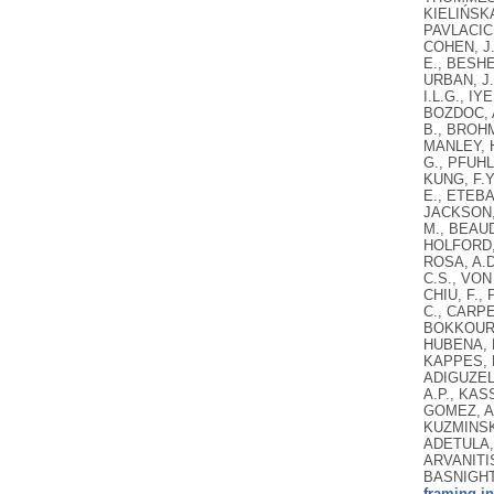
KIELIŃSKA
PAVLACIC,
COHEN, J.
E., BESHE
URBAN, J.
I.L.G., IY
BOZDOC, A.
B., BROHM
MANLEY, H
G., PFUHL
KUNG, F.Y
E., ETEBA
JACKSON, 
M., BEAUD
HOLFORD, 
ROSA, A.D
C.S., VON
CHIU, F.,
C., CARPE
BOKKOUR, 
HUBENA, B
KAPPES, H
ADIGUZEL,
A.P., KAS
GOMEZ, A.
KUZMINSKA
ADETULA, 
ARVANITIS
BASNIGHT
framing in