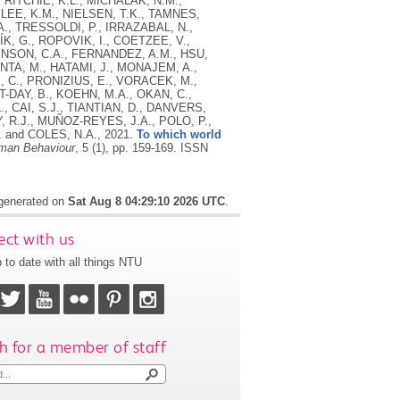
RITCHIE, K.L., MICHALAK, N.M.,
LEE, K.M., NIELSEN, T.K., TAMNES,
A., TRESSOLDI, P., IRRAZABAL, N.,
ÍK, G., ROPOVIK, I., COETZEE, V.,
ENSON, C.A., FERNANDEZ, A.M., HSU,
NTA, M., HATAMI, J., MONAJEM, A.,
M, C., PRONIZIUS, E., VORACEK, M.,
-DAY, B., KOEHN, M.A., OKAN, C.,
, CAI, S.J., TIANTIAN, D., DANVERS,
R.J., MUÑOZ-REYES, J.A., POLO, P.,
. and COLES, N.A.,
2021.
To which world
man Behaviour
, 5 (1), pp. 159-169.
ISSN
 generated on
Sat Aug 8 04:29:10 2026 UTC
.
ct with us
 to date with all things NTU
h for a member of staff