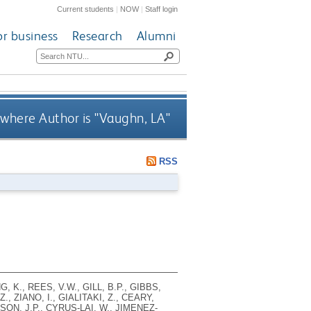
Current students
|
NOW
|
Staff login
or business
Research
Alumni
where Author is "
Vaughn, LA
"
RSS
, K., REES, V.W., GILL, B.P., GIBBS,
., ZIANO, I., GIALITAKI, Z., CEARY,
ILSON, J.P., CYRUS-LAI, W., JIMENEZ-