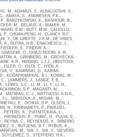
IC, M., ADAMUS, S., ALBALOOSHI, S.,
G., AMAYA, S., ANDRESEN, P.K.,
, P., BARZYKOWSKI, K., BASHOUR, B.,
CKER, M., BELAUS, A., BIAŁEK, M.,
HANAN, E.M., BUTT, M.M., CALVILLO,
, P., CHUAN-PENG, H., CLANCY, R.F.,
NI, Y., DE GREFTE, J.A.M., DE VRIES,
Ă, A., DUTRA, N.B., ENACHESCU, J.,
FIEDLER, S., FINDOR, A.,
, GHASEMI, O., GHAZI-NOORI, A.-R.,
GRATON, A., GRINBERG, M., GROYECKA-
ARK, K.R., HIDDING, J.J.J., HRISTOVA,
 ISLER, O., ISLOI, C., IYER, A.,
VA, V., KAMINSKI, G., KARIMI-
.E., KODAPANAKKAL, R.I., KOWAL, M.,
C., LAMMERS, J., LANGE, E.B.,
LEWIS, S.C., LI, M., LI, Y., LI, H.,
, MACKINNON, S.P., MAGANTI, M.,
 MATIBAG, C.-J., MATTIASSI, A.D.A.,
T.L., MIRISOLA, A., MISIAK, M.,
HETALI, E., OCHOA, D.P., OLSEN, J.,
AR, N., PÄRNAMETS, P., PARUZEL-
, PETERS, K., PIATNITCKAIA, L.,
 PRONIZIUS, E., PURIĆ, D., PUVIA, E.,
D., REYNA, C., REYNOLDS, K., RIBEIRO,
DEZ, S., RUTJENS, B.T., RYBUS, K.,
ARIFIAN, M., SHI, J., SHI, Y., SIEVERS,
, SÖYLEMEZ, S., STEFFENS, N.K.,