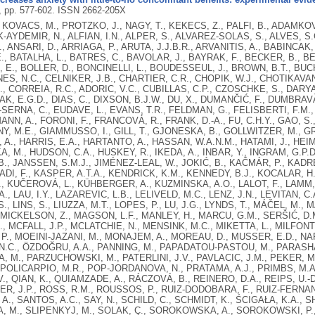
3, pp. 577-602.
ISSN 2662-205X
 KOVACS, M., PROTZKO, J., NAGY, T., KEKECS, Z., PALFI, B., ADAMKOV
AYDEMIR, N., ALFIAN, I.N., ALPER, S., ALVAREZ-SOLAS, S., ALVES, S.
, ANSARI, D., ARRIAGA, P., ARUTA, J.J.B.R., ARVANITIS, A., BABINCAK
., BATALHA, L., BATRES, C., BAVOLAR, J., BAYRAK, F., BECKER, B., BE
, E., BOLLER, D., BONCINELLI, L., BOUDESSEUL, J., BROWN, B.T., BUC
NES, N.C., CELNIKER, J.B., CHARTIER, C.R., CHOPIK, W.J., CHOTIKAVAN
, CORREIA, R.C., ADORIC, V.C., CUBILLAS, C.P., CZOSCHKE, S., DARYA
AK, E.G.D., DIAS, C., DIXSON, B.J.W., DU, X., DUMANČIĆ, F., DUMBRAV
ERNA, C., EUDAVE, L., EVANS, T.R., FELDMAN, G., FELISBERTI, F.M., 
NN, A., FORONI, F., FRANCOVÁ, R., FRANK, D.-A., FU, C.H.Y., GAO, S.
, M.E., GIAMMUSSO, I., GILL, T., GJONESKA, B., GOLLWITZER, M., 
A., HARRIS, E.A., HARTANTO, A., HASSAN, W.A.N.M., HATAMI, J., HEIM
, M., HUDSON, C.A., HUSKEY, R., IKEDA, A., INBAR, Y., INGRAM, G.P.D.,
., JANSSEN, S.M.J., JIMÉNEZ-LEAL, W., JOKIĆ, B., KAČMÁR, P., KADRE
I, F., KASPER, A.T.A., KENDRICK, K.M., KENNEDY, B.J., KOCALAR, H
, KUČEROVÁ, L., KÜHBERGER, A., KUZMINSKA, A.O., LALOT, F., LAMM, 
., LAU, I.Y., LAZAREVIC, L.B., LELIVELD, M.C., LENZ, J.N., LEVITAN, C.A., 
S., LINS, S., LIUZZA, M.T., LOPES, P., LU, J.G., LYNDS, T., MÁČEL, M.
CKELSON, Z., MAGSON, L.F., MANLEY, H., MARCU, G.M., SERŠIĆ, D.M.,
., MCFALL, J.P., MCLATCHIE, N., MENSINK, M.C., MIKETTA, L., MILFONT, 
 P., MOEINI-JAZANI, M., MONAJEM, A., MOREAU, D., MUSSER, E.D., NAR
N.C., ÖZDOĞRU, A.A., PANNING, M., PAPADATOU-PASTOU, M., PARASH
 M., PARZUCHOWSKI, M., PATERLINI, J.V., PAVLACIC, J.M., PEKER, M.
, POLICARPIO, M.R., POP-JORDANOVA, N., PRATAMA, A.J., PRIMBS, M.A.,
., QIAN, K., QUIAMZADE, A., RÁCZOVÁ, B., REINERO, D.A., REIPS, U.-
ÖER, J.P., ROSS, R.M., ROUSSOS, P., RUIZ-DODOBARA, F., RUIZ-FERNAN
A., SANTOS, A.C., SAY, N., SCHILD, C., SCHMIDT, K., ŚCIGAŁA, K.A., SH
A, M., SLIPENKYJ, M., SOLAK, Ç., SOROKOWSKA, A., SOROKOWSKI, P.