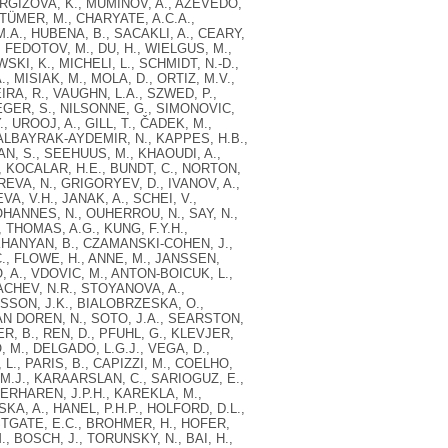
IRGIZOVA, K., MUMINOV, A., AZEVEDO,
, TÜMER, M., CHARYATE, A.C.A.,
.A., HUBENA, B., SACAKLI, A., CEARY,
, FEDOTOV, M., DU, H., WIELGUS, M.,
SKI, K., MICHELI, L., SCHMIDT, N.-D.,
MISIAK, M., MOLA, D., ORTIZ, M.V.,
IRA, R., VAUGHN, L.A., SZWED, P.,
EGER, S., NILSONNE, G., SIMONOVIC,
UROOJ, A., GILL, T., ČADEK, M.,
 ALBAYRAK-AYDEMIR, N., KAPPES, H.B.,
N, S., SEEHUUS, M., KHAOUDI, A.,
., KOCALAR, H.E., BUNDT, C., NORTON,
VA, N., GRIGORYEV, D., IVANOV, A.,
, V.H., JANAK, A., SCHEI, V.,
JOHANNES, N., OUHERROU, N., SAY, N.,
THOMAS, A.G., KUNG, F.Y.H.,
HKHANYAN, B., CZAMANSKI-COHEN, J.,
., FLOWE, H., ANNE, M., JANSSEN,
, A., VDOVIC, M., ANTON-BOICUK, L.,
CHEV, N.R., STOYANOVA, A.,
SSON, J.K., BIALOBRZESKA, O.,
VAN DOREN, N., SOTO, J.A., SEARSTON,
R, B., REN, D., PFUHL, G., KLEVJER,
 M., DELGADO, L.G.J., VEGA, D.,
, L., PARIS, B., CAPIZZI, M., COELHO,
, M.J., KARAARSLAN, C., SARIOGUZ, E.,
VERHAREN, J.P.H., KAREKLA, M.,
KA, A., HANEL, P.H.P., HOLFORD, D.L.,
ESTGATE, E.C., BROHMER, H., HOFER,
., BOSCH, J., TORUNSKY, N., BAI, H.,