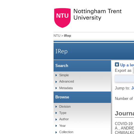
NTU
>
IRep
IRep
Up a le
Search
Export as
Simple
Advanced
Jump to:
J
Metadata
Browse
Number of
Division
Journa
Type
Author
COVID-19 HOST GENETICS INITIATIVE, PATHAK, G.A., KARJALAINEN, J., STEVENS, C., NEALE, B.M., DALY, M., GANNA, A., ANDREWS, S.J., KANAI, M., CORDIOLI, M., POLIMANTI, R., HARERIMANA, N., PIRINEN, M., LIAO, R.G., CHWIALKOWSKA, K., TRANKIEM, A., BALACONIS, M.K., NGUYEN, H., SOLOMONSON, M., VEERAPEN, K., WOLFORD, B., ROBERTS, G., PARK, D., BALL, C.A., COIGNET, M., MCCURDY, S., KNIGHT, S., PARTHA, R., RHEAD, B., ZHANG, M., BERKOWITZ, N., GADDIS, M., NOTO, K., RUIZ, L., PAVLOVIC, M., HONG, E.L., RAND, K., GIRSHICK, A., GUTURU, H., BALTZELL, A.H., NIEMI, M.E.K., RAHMOUNI, S., GUNTZ, J., BEGUIN, Y., CORDIOLI, M., PIGAZZINI, S., NKAMBULE, L., GEORGES, M., MOUTSCHEN, M., MISSET, B., DARCIS, G., GUIOT, J., AZARZAR, S., GOFFLOT, S., CLAASSEN, S., MALAISE, O., HUYNEN, P., MEURIS, C., THYS, M., JACQUES, J., LEONARD, P., FRIPPIAT, F., GIOT, J.-B., SAUVAGE, A.-S
Year
Collection