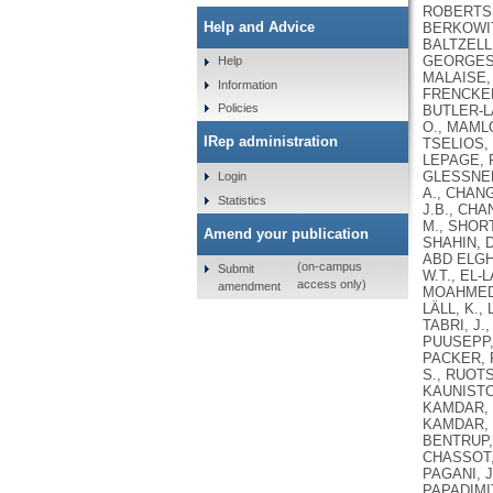
Help and Advice
Help
Information
Policies
IRep administration
Login
Statistics
Amend your publication
(on-campus
Submit
access only)
amendment