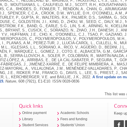
2022.
A first update on m
19.
Nature
, 608 (7921), E1-E10.
ISSN 0028-0836
This list was
Quick links
Conne
Keep up
Online payment
Academic Schools
Library
Fees and funding
Student Services
Students' Union