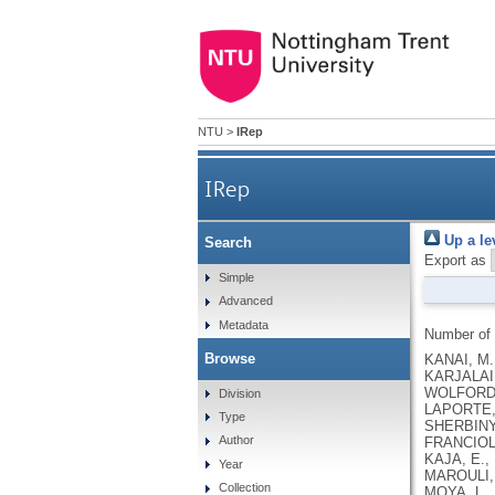
NTU
>
IRep
IRep
Up a le
Search
Export as
Simple
Advanced
Metadata
Number of
Browse
KANAI, M., ANDREWS, S.J., CORDIOLI, M., STEVENS, C., NEALE, B.M., DALY, M., GANNA, A., PATHAK, G.A., IWASAKI, A., KARJALAINEN, J., MEHTONEN, J., PIRINEN, M., CHWIALKOWSKA, K., TRANKIEM, A., BALACONIS, M.K., VEERAPEN, K., WOLFORD, B.N., AHMAD, H.F., ANDREWS, S., VON HOHENSTAUFEN PUOTI, K.A., BOER, C., BOUA, P.R., BUTLER-LAPORTE, G., CADILLA, C.L., CHWIAŁKOWSKA, K., COLOMBO, F., DOUILLARD, V., DUEKER, N., DUTTA, A.K., EL-SHERBINY, Y.M., ELTOUKHY, M.M., ESMAEELI, S., FAUCON, A., FAVE, M.J., CADENAS, I.F., FRANCESCATTO, M., FRANCIOLI, L., FRANKE, L., FUENTES, M., DURÁN, R.G., CABRERO, D.G., HARRY, E.N., JANSEN, P., SZENTPÉTERI, J.L., KAJA, E., KANAI, M., KIRK, C., KOUSATHANAS, A., KRIEGER, J.E., PATEL, S.K., LEMAÇON, A., LIMOU, S., LIÓ, P., MAROULI, E., MARTTILA, M.M., MEDINA-GÓMEZ, C., MICHAELI, Y., MIGEOTTE, I., MONDAL, S., MORENO-ESTRADA
Division
Type
Author
Year
Collection