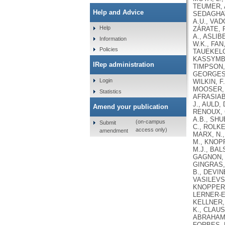
Help and Advice
Help
Information
Policies
IRep administration
Login
Statistics
Amend your publication
(on-campus
Submit
access only)
amendment