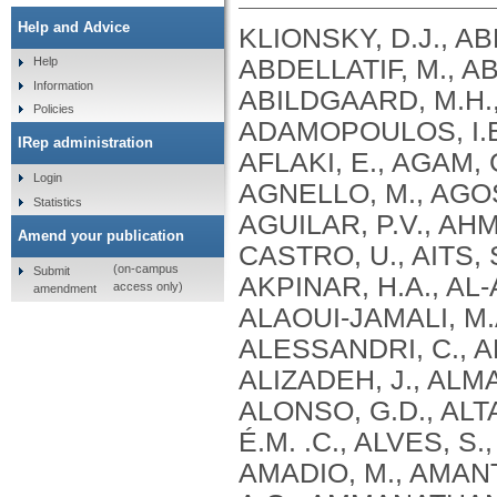
Help and Advice
KLIONSKY, D.J., ABDEL-AZIZ, A.K., ABDELFATAH, S., ABDELLATIF, M., ABDOLI, A., ABEL, S., ABELIOVICH, H., ABILDGAARD, M.H., ABUDU, Y.P., ACEVEDO-AROZENA, A., ADAMOPOULOS, I.E., ADELI, K., ADOLPH, T.E., ADORNETTO, A., AFLAKI, E., AGAM, G., AGARWAL, A., AGGARWAL, B.B., AGNELLO, M., AGOSTINIS, P., AGREWALA, J.N., AGROTIS, A., AGUILAR, P.V., AHMAD, S. .T., AHMED, Z.M., AHUMADA-CASTRO, U., AITS, S., AIZAWA, S., AKKOC, Y., AKOUMIANAKI, T., AKPINAR, H.A., AL-ABD, A.M., AL-AKRA, L., AL-GHARAIBEH, A., ALAOUI-JAMALI, M.A., ALBERTI, S., ALCOCER-GÓMEZ, E., ALESSANDRI, C., ALI, M., ALIM AL-BARI, M. .A., ALIWAINI, S., ALIZADEH, J., ALMACELLAS, E., ALMASAN, A., ALONSO, A., ALONSO, G.D., ALTAN-BONNET, N., ALTIERI, D.C., ÁLVAREZ, É.M. .C., ALVES, S., ALVES DA COSTA, C., ALZAHARNA, M.M., AMADIO, M., AMANTINI, C., AMARAL, C., AMBROSIO, S., AMER, A.O., AMMANATHAN, V., AN, Z., ANDERSEN, S.U., ANDRABI, S.A., ANDRADE-SILVA, M., ANDRES, A.M., ANGELINI, S., ANN, D., ANOZIE, U.C., ANSARI, M.Y., ANTAS, P., ANTEBI, A., ANTÓN, Z., ANWAR, T., APETOH, L., APOSTOLOVA, N., ARAKI, T., ARAKI, Y., ARASAKI, K., ARAÚJO, W.L., ARAYA, J., ARDEN, C., ARÉVALO, M.A., ARGUELLES, S., ARIAS, E., ARIKKATH, J., ARIMOTO, H., ARIOSA, A.R., ARMSTRONG-JAMES, D., ARNAUNÉ-PELLOQUIN, L., AROCA, A., ARROYO, D.S., ARSOV, I., ARTERO, R., ASARO, D.M.L., ASCHNER, M., ASHRAFIZADEH, M., ASHUR-FABIAN, O., ATANASOV, A.G., AU, A.K., AUBERGER, P., AUNER, H.W., AURELIAN, L., AUTELLI, R., AVAGLIANO, L., ÁVALOS, Y., AVEIC, S., AVELEIRA, C.A., AVIN-WITTENBERG, T., AYDIN, Y., AYTON, S., AYYADEVARA, S., AZZOPARDI, M., BABA, M., BACKER, J.M., BACKUES, S.K., BAE, D.H., BAE, O.N., BAE, S.H., BAEHRECKE, E.H., BAEK, A., BAEK, S.H., BAEK, S.H., BAGETTA, G., BAGNIEWSKA-ZADWORNA, A., BAI, H., BAI, J., BAI, X., BAI, Y., BAIRAGI, N., BAKSI, S., BALBI, T., BALDARI, C.T., BALDUINI, W., BALLABIO, A., BALLESTER, M., BALAZADEH, S., BALZAN, R., BANDOPADHYAY, R., BANERJEE, S., BANERJEE, S., BÁNRÉTI, Á., BAO, Y., BAPTISTA, M.S., BARACCA, A., BARBATI, C., BARGIELA, A., BARILÀ, D., BARLOW, P.G., BARMADA, S.J., BARREIRO, E., BARRETO, G.E., BARTEK, J., BARTEL, B., BARTOLOME, A., BARVE, G.R., BASAGOUDANAVAR, S.H., BASSHAM, D.C., BAST, R.C., BASU, A., BATOKO, H., BATTEN, I., BAULIEU, E.E., BAUMGARNER, B.L., BAYRY, J., BEALE, R., BEAU, I., BEAUMATIN, F., BECHARA, L.R.G., BECK, G.R., BEERS, M.F., BEGUN, J., BEHRENDS, C., BEHRENS, G.M.N., BEI, R., BEJARANO, E., BEL, S., BEHL, C., BELAID, A., BELGAREH-TOUZÉ, N., BELLAROSA, C., BELLEUDI, F., BELLÓ PÉREZ, M., BELLO-MORALES, R., BELTRAN, J.S.D.O., BELTRAN, S., BENBROOK, D.M., BENDORIUS, M., BENITEZ, B.A., BENITO-CUESTA, I., BENSALEM, J., BERCHTOLD, M.W., BEREZOWSKA, S., BERGAMASCHI, D., BERGAMI, M., BERGMANN, A., BERLIOCCHI, L., BERLIOZ-TORRENT, C., BERNARD, A., BERTHOUX, L., BESIRLI, C.G., BESTEIRO, S., BETIN, V.M., BEYAERT, R., BEZBRADICA, J.S., BHASKAR, K., BHATIA-KISSOVA, I., BHATTACHARYA, R., BHATTACHARYA, S., BHATTACHARYYA, S., BHUIYAN, M. .S., BHUTIA, S.K., BI, L., BI, X., BIDEN, T.J., BIJIAN, K., BILLES, V.A., BINART, N., BINCOLETTO, C., BIRGISDOTTIR, A.B., BJORKOY, G., BLANCO, G., BLAS-GARCIA, A., BLASIAK, J., BLOMGRAN, R., BLOMGREN, K., BLUM, J.S., BOADA-ROMERO, E., BOBAN, M., BOESZE-BATTAGLIA, K., BOEUF, P., BOLAND, B., BOMONT, P., BONALDO, P., BONAM, S.R., BONFILI, L., BONIFACINO, J.S., BOONE, B.A., BOOTMAN, M.D., BORDI, M., BORNER, C., BORNHAUSER, B.C., BORTHAKUR, G., BOSCH, J., BOSE, S., BOTANA, L.M., BOTAS, J., BOULANGER, C.M., BOULTON, M.E., BOURDENX, M., BOURGEOIS, B., BOURKE, N.M., BOUSQUET, G., BOYA, P., BOZHKOV, P.V., BOZI, L.H. .M., BOZKURT, T.O., BRACKNEY, D.E., BRANDTS, C.H., BRAUN, R.J., BRAUS, G.H., BRAVO-SAGUA, R., BRAVO-SAN PEDRO, J.M., BREST, P., BRINGER, M.A., BRIONES-HERRERA, A., BROADDUS, V. .C., BRODERSEN, P., BRO
Help
Information
Policies
IRep administration
Login
Statistics
Amend your publication
(on-campus
Submit
access only)
amendment