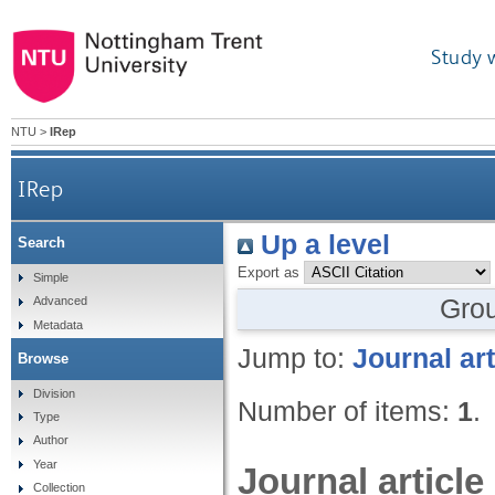
Study 
NTU
>
IRep
IRep
Up a level
Search
Export as
Simple
Gro
Advanced
Metadata
Jump to:
Journal art
Browse
Division
Number of items:
1
.
Type
Author
Year
Journal article
Collection