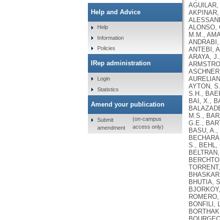
Help and Advice
Help
Information
Policies
IRep administration
Login
Statistics
Amend your publication
(on-campus
Submit
access only)
amendment