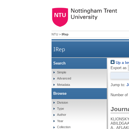
NTU
>
IRep
IRep
Up a le
Search
Export as
Simple
Advanced
Jump to:
J
Metadata
Browse
Number of
Division
Journa
Type
Author
KLIONSKY, D.J., ABDEL-AZIZ, A.K., ABDELFATAH, S., ABDELLATIF, M., ABDOLI, A., ABEL, S., ABELIOVICH, H., ABILDGAARD, M.H., ABUDU, Y.P., ACEVEDO-AROZENA, A., ADAMOPOULOS, I.E., ADELI, K., ADOLPH, T.E., ADORNETTO, A., AFLAKI, E., AGAM, G., AGARWAL, A., AGGARWAL, B.B., AGNELLO, M., AGOSTINIS, P., AGREWALA, J.N., AGROTIS, A., AGUILAR, P.V., AHMAD, S. .T., AHMED, Z.M., AHUMADA-CASTRO, U., AITS, S., AIZAWA, S., AKKOC, Y., AKOUMIANAKI, T., AKPINAR, H.A., AL-ABD, A.M., AL-AKRA, L., AL-GHARAIBEH, A., ALAOUI-JAMALI, M.A., ALBERTI, S., ALCOCER-GÓMEZ, E., ALESSANDRI, C., ALI, M., ALIM AL-BARI, M. .A., ALIWAINI, S., ALIZADEH, J., ALMACELLAS, E., ALMASAN, A., ALONSO, A., ALONSO, G.D., ALTAN-BONNET, N., ALTIERI, D.C., ÁLVAREZ, É.M. .C., ALVES, S., ALVES DA COSTA, C., ALZAHARNA, M.M., AMADIO, M., AMANTINI, C., AMARAL, C., AMBROSIO, S., AMER, A.O., AMMANATHAN, V., AN, Z., ANDERSEN, S.U., ANDRABI, S.A., ANDRADE-SILVA, M., ANDRES, A.M., ANGELINI, S., AN
Year
Collection