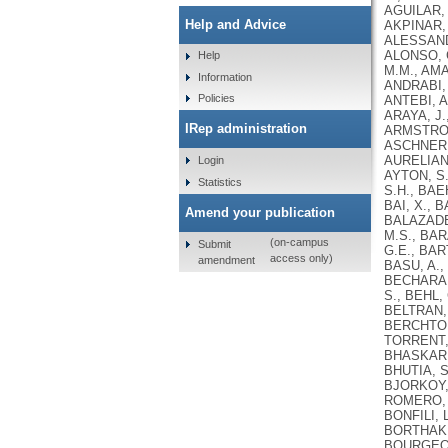
Help and Advice
Help
Information
Policies
IRep administration
Login
Statistics
Amend your publication
(on-campus
Submit
access only)
amendment