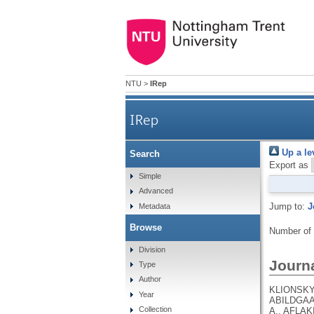
NTU
>
IRep
IRep
Up a le
Search
Export as
Simple
Advanced
Jump to:
J
Metadata
Browse
Number of
Division
Journa
Type
Author
KLIONSKY, D.J., ABDEL-AZIZ, A.K., ABDELFATAH, S., ABDELLATIF, M., ABDOLI, A., ABEL, S., ABELIOVICH, H., ABILDGAARD, M.H., ABUDU, Y.P., ACEVEDO-AROZENA, A., ADAMOPOULOS, I.E., ADELI, K., ADOLPH, T.E., ADORNETTO, A., AFLAKI, E., AGAM, G., AGARWAL, A., AGGARWAL, B.B., AGNELLO, M., AGOSTINIS, P., AGREWALA, J.N., AGROTIS, A., AGUILAR, P.V., AHMAD, S. .T., AHMED, Z.M., AHUMADA-CASTRO, U., AITS, S., AIZAWA, S., AKKOC, Y., AKOUMIANAKI, T., AKPINAR, H.A., AL-ABD, A.M., AL-AKRA, L., AL-GHARAIBEH, A., ALAOUI-JAMALI, M.A., ALBERTI, S., ALCOCER-GÓMEZ, E., ALESSANDRI, C., ALI, M., ALIM AL-BARI, M. .A., ALIWAINI, S., ALIZADEH, J., ALMACELLAS, E., ALMASAN, A., ALONSO, A., ALONSO, G.D., ALTAN-BONNET, N., ALTIERI, D.C., ÁLVAREZ, É.M. .C., ALVES, S., ALVES DA COSTA, C., ALZAHARNA, M.M., AMADIO, M., AMANTINI, C., AMARAL, C., AMBROSIO, S., AMER, A.O., AMMANATHAN, V., AN, Z., ANDERSEN, S.U., ANDRABI, S.A., ANDRADE-SILVA, M., ANDRES, A.M., ANGELINI, S., AN
Year
Collection