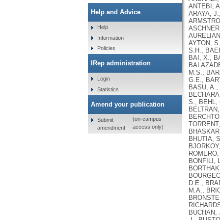
Help and Advice
Help
Information
Policies
IRep administration
Login
Statistics
Amend your publication
(on-campus
Submit
access only)
amendment