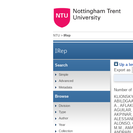
NTU
>
IRep
IRep
Up a le
Search
Export as
Simple
Advanced
Metadata
Number of
Browse
KLIONSKY, D.J., ABDEL-AZIZ, A.K., ABDELFATAH, S., ABDELLATIF, M., ABDOLI, A., ABEL, S., ABELIOVICH, H., ABILDGAARD, M.H., ABUDU, Y.P., ACEVEDO-AROZENA, A., ADAMOPOULOS, I.E., ADELI, K., ADOLPH, T.E., ADORNETTO, A., AFLAKI, E., AGAM, G., AGARWAL, A., AGGARWAL, B.B., AGNELLO, M., AGOSTINIS, P., AGREWALA, J.N., AGROTIS, A., AGUILAR, P.V., AHMAD, S. .T., AHMED, Z.M., AHUMADA-CASTRO, U., AITS, S., AIZAWA, S., AKKOC, Y., AKOUMIANAKI, T., AKPINAR, H.A., AL-ABD, A.M., AL-AKRA, L., AL-GHARAIBEH, A., ALAOUI-JAMALI, M.A., ALBERTI, S., ALCOCER-GÓMEZ, E., ALESSANDRI, C., ALI, M., ALIM AL-BARI, M. .A., ALIWAINI, S., ALIZADEH, J., ALMACELLAS, E., ALMASAN, A., ALONSO, A., ALONSO, G.D., ALTAN-BONNET, N., ALTIERI, D.C., ÁLVAREZ, É.M. .C., ALVES, S., ALVES DA COSTA, C., ALZAHARNA, M.M., AMADIO, M., AMANTINI, C., AMARAL, C., AMBROSIO, S., AMER, A.O., AMMANATHAN, V., AN, Z., ANDERSEN, S.U., ANDRABI, S.A., ANDRADE-SILVA, M., ANDRES, A.M., ANGELINI, S., AN
Division
Type
Author
Year
Collection