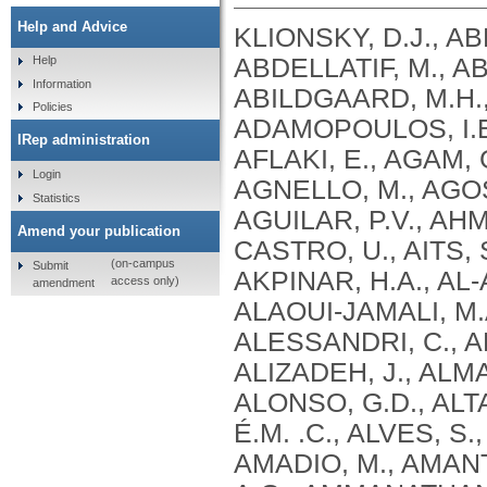
Help and Advice
KLIONSKY, D.J., ABDEL-AZIZ, A.K., ABDELFATAH, S., ABDELLATIF, M., ABDOLI, A., ABEL, S., ABELIOVICH, H., ABILDGAARD, M.H., ABUDU, Y.P., ACEVEDO-AROZENA, A., ADAMOPOULOS, I.E., ADELI, K., ADOLPH, T.E., ADORNETTO, A., AFLAKI, E., AGAM, G., AGARWAL, A., AGGARWAL, B.B., AGNELLO, M., AGOSTINIS, P., AGREWALA, J.N., AGROTIS, A., AGUILAR, P.V., AHMAD, S. .T., AHMED, Z.M., AHUMADA-CASTRO, U., AITS, S., AIZAWA, S., AKKOC, Y., AKOUMIANAKI, T., AKPINAR, H.A., AL-ABD, A.M., AL-AKRA, L., AL-GHARAIBEH, A., ALAOUI-JAMALI, M.A., ALBERTI, S., ALCOCER-GÓMEZ, E., ALESSANDRI, C., ALI, M., ALIM AL-BARI, M. .A., ALIWAINI, S., ALIZADEH, J., ALMACELLAS, E., ALMASAN, A., ALONSO, A., ALONSO, G.D., ALTAN-BONNET, N., ALTIERI, D.C., ÁLVAREZ, É.M. .C., ALVES, S., ALVES DA COSTA, C., ALZAHARNA, M.M., AMADIO, M., AMANTINI, C., AMARAL, C., AMBROSIO, S., AMER, A.O., AMMANATHAN, V., AN, Z., ANDERSEN, S.U., ANDRABI, S.A., ANDRADE-SILVA, M., ANDRES, A.M., ANGELINI, S., ANN, D., ANOZIE, U.C., ANSARI, M.Y., ANTAS, P., ANTEBI, A., ANTÓN, Z., ANWAR, T., APETOH, L., APOSTOLOVA, N., ARAKI, T., ARAKI, Y., ARASAKI, K., ARAÚJO, W.L., ARAYA, J., ARDEN, C., ARÉVALO, M.A., ARGUELLES, S., ARIAS, E., ARIKKATH, J., ARIMOTO, H., ARIOSA, A.R., ARMSTRONG-JAMES, D., ARNAUNÉ-PELLOQUIN, L., AROCA, A., ARROYO, D.S., ARSOV, I., ARTERO, R., ASARO, D.M.L., ASCHNER, M., ASHRAFIZADEH, M., ASHUR-FABIAN, O., ATANASOV, A.G., AU, A.K., AUBERGER, P., AUNER, H.W., AURELIAN, L., AUTELLI, R., AVAGLIANO, L., ÁVALOS, Y., AVEIC, S., AVELEIRA, C.A., AVIN-WITTENBERG, T., AYDIN, Y., AYTON, S., AYYADEVARA, S., AZZOPARDI, M., BABA, M., BACKER, J.M., BACKUES, S.K., BAE, D.H., BAE, O.N., BAE, S.H., BAEHRECKE, E.H., BAEK, A., BAEK, S.H., BAEK, S.H., BAGETTA, G., BAGNIEWSKA-ZADWORNA, A., BAI, H., BAI, J., BAI, X., BAI, Y., BAIRAGI, N., BAKSI, S., BALBI, T., BALDARI, C.T., BALDUINI, W., BALLABIO, A., BALLESTER, M., BALAZADEH, S., BALZAN, R., BANDOPADHYAY, R., BANERJEE, S., BANERJEE, S., BÁNRÉTI, Á., BAO, Y., BAPTISTA, M.S., BARACCA, A., BARBATI, C., BARGIELA, A., BARILÀ, D., BARLOW, P.G., BARMADA, S.J., BARREIRO, E., BARRETO, G.E., BARTEK, J., BARTEL, B., BARTOLOME, A., BARVE, G.R., BASAGOUDANAVAR, S.H., BASSHAM, D.C., BAST, R.C., BASU, A., BATOKO, H., BATTEN, I., BAULIEU, E.E., BAUMGARNER, B.L., BAYRY, J., BEALE, R., BEAU, I., BEAUMATIN, F., BECHARA, L.R.G., BECK, G.R., BEERS, M.F., BEGUN, J., BEHRENDS, C., BEHRENS, G.M.N., BEI, R., BEJARANO, E., BEL, S., BEHL, C., BELAID, A., BELGAREH-TOUZÉ, N., BELLAROSA, C., BELLEUDI, F., BELLÓ PÉREZ, M., BELLO-MORALES, R., BELTRAN, J.S.D.O., BELTRAN, S., BENBROOK, D.M., BENDORIUS, M., BENITEZ, B.A., BENITO-CUESTA, I., BENSALEM, J., BERCHTOLD, M.W., BEREZOWSKA, S., BERGAMASCHI, D., BERGAMI, M., BERGMANN, A., BERLIOCCHI, L., BERLIOZ-TORRENT, C., BERNARD, A., BERTHOUX, L., BESIRLI, C.G., BESTEIRO, S., BETIN, V.M., BEYAERT, R., BEZBRADICA, J.S., BHASKAR, K., BHATIA-KISSOVA, I., BHATTACHARYA, R., BHATTACHARYA, S., BHATTACHARYYA, S., BHUIYAN, M. .S., BHUTIA, S.K., BI, L., BI, X., BIDEN, T.J., BIJIAN, K., BILLES, V.A., BINART, N., BINCOLETTO, C., BIRGISDOTTIR, A.B., BJORKOY, G., BLANCO, G., BLAS-GARCIA, A., BLASIAK, J., BLOMGRAN, R., BLOMGREN, K., BLUM, J.S., BOADA-ROMERO, E., BOBAN, M., BOESZE-BATTAGLIA, K., BOEUF, P., BOLAND, B., BOMONT, P., BONALDO, P., BONAM, S.R., BONFILI, L., BONIFACINO, J.S., BOONE, B.A., BOOTMAN, M.D., BORDI, M., BORNER, C., BORNHAUSER, B.C., BORTHAKUR, G., BOSCH, J., BOSE, S., BOTANA, L.M., BOTAS, J., BOULANGER, C.M., BOULTON, M.E., BOURDENX, M., BOURGEOIS, B., BOURKE, N.M., BOUSQUET, G., BOYA, P., BOZHKOV, P.V., BOZI, L.H. .M., BOZKURT, T.O., BRACKNEY, D.E., BRANDTS, C.H., BRAUN, R.J., BRAUS, G.H., BRAVO-SAGUA, R., BRAVO-SAN PEDRO, J.M., BREST, P., BRINGER, M.A., BRIONES-HERRERA, A., BROADDUS, V. .C., BRODERSEN, P., BRO
Help
Information
Policies
IRep administration
Login
Statistics
Amend your publication
(on-campus
Submit
access only)
amendment