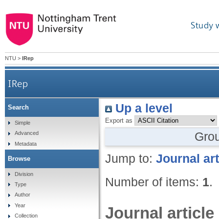
Study 
NTU
>
IRep
IRep
Up a level
Search
Export as
Simple
Gro
Advanced
Metadata
Jump to:
Journal art
Browse
Division
Number of items:
1
.
Type
Author
Year
Journal article
Collection